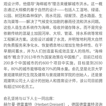
观设计师，他倡导“海绵城市”理念来缓解城市洪水。这一概
念通过大规模的基于自然的设计——包括人工湿地、绿道、
公园、树冠和森林保护、雨水花园、绿屋顶、透水路面、生
态沟渠等——解决了气候变化加剧的暴雨径流和洪水问题。
这些人造生态系统作为海绵，吸收并储存降水，而不是完全
依赖传统的混凝土加固河岸、大坝、管道、排水系统等常规
工程解决方案。这些设计减缓了水流，并明智地利用大自然
的免费服务来净化水、恢复栖息地以增加生物多样性、在干
旱期间蓄水，并为人们创造富有成效且宜人的场所。“海绵
城市”概念于2013年作为国家政策在中国推广，目前已经在
200多个中国城市的约600个项目中实施，目标是到2030
年，80%的城市能够吸收70%的降水量。俞孔坚是北京大学
景观建筑研究生院及建筑与景观建筑学院的创始人，还是景
观建筑公司土人设计的创始人和首席设计师，该公司目前拥
有超过500名员工。
俞孔坚将与以下人士一同出席：
赫尔曼·德雷塞特（Herbert Dreiseitl），德国德雷塞特咨询