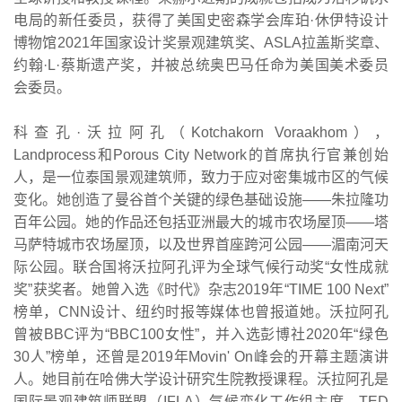
电局的新任委员，获得了美国史密森学会库珀·休伊特设计
博物馆2021年国家设计奖景观建筑奖、ASLA拉盖斯奖章、
约翰·L·蔡斯遗产奖，并被总统奥巴马任命为美国美术委员
会委员。
科查孔·沃拉阿孔（Kotchakorn Voraakhom），
Landprocess和Porous City Network的首席执行官兼创始
人，是一位泰国景观建筑师，致力于应对密集城市区的气候
变化。她创造了曼谷首个关键的绿色基础设施——朱拉隆功
百年公园。她的作品还包括亚洲最大的城市农场屋顶——塔
马萨特城市农场屋顶，以及世界首座跨河公园——湄南河天
际公园。联合国将沃拉阿孔评为全球气候行动奖“女性成就
奖”获奖者。她曾入选《时代》杂志2019年“TIME 100 Next”
榜单，CNN设计、纽约时报等媒体也曾报道她。沃拉阿孔
曾被BBC评为“BBC100女性”，并入选彭博社2020年“绿色
30人”榜单，还曾是2019年Movin' On峰会的开幕主题演讲
人。她目前在哈佛大学设计研究生院教授课程。沃拉阿孔是
国际景观建筑师联盟（IFLA）气候变化工作组主席，TED