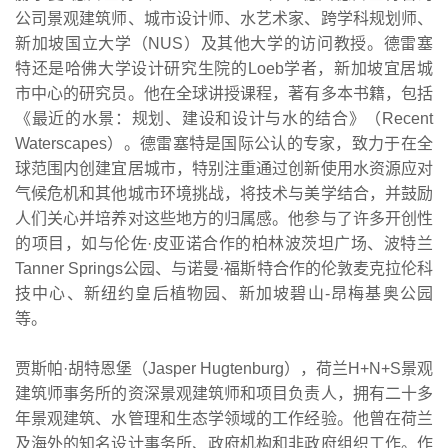
公司景观建筑师、城市设计师、水艺术家、跨学科规划师、
新加坡国立大学（NUS）及其他大学的访问教授。德雷塞
特还是哈佛大学设计研究生院的Loeb学者，新加坡宜居城
市中心的研究员。他在全球讲授课程，著有多本书籍，包括
《最近的水景：规划、建设和设计与水的结合》（Recent
Waterscapes）。德雷塞特是国际公认的专家，致力于在全
球范围内创建宜居城市，特别注重通过创新使用水资源应对
气候危机和其他城市环境挑战，将技术与美学结合，并鼓励
人们关心并培养对这些地方的归属感。他参与了许多开创性
的项目，如与伦佐·皮亚诺合作的柏林波茨坦广场、波特兰
Tanner Springs公园、与诺曼·福斯特合作的伦敦麦克拉伦科
技中心、新纽约皇后植物园、新加坡碧山-昂梅基奥公园
等。
贾斯帕·胡特恩堡（Jasper Hugtenburg），荷兰H+N+S景观
建筑师事务所的资深景观建筑师和项目负责人，拥有二十多
年景观建筑、水管理和生态学领域的工作经验。他曾在荷兰
及海外的知名设计事务所、政府机构和非政府组织工作。作