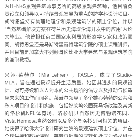
为H+N+S景观建筑师事务所的高级景观建筑师，他目前负
责设立和领导以可持续景观发展为重点的跨学科设计项目。
胡特恩堡持有物理地理学和景观建筑学的硕士学位，并以
“自然基础解决方案在荷兰历史海堤沿海开发中的应用”为论
文毕业。他曾担任荷兰国家水利局的形态学专家和政策顾
问。胡特恩堡还是马斯特里赫特建筑学院的硕士课程讲师，
并且目前是加拿大不列颠哥伦比亚大学建筑与景观建筑学院
的兼职教授。
米娅·莱赫尔（Mia Lehrer），FASLA，成立了Studio-
MLA，旨在通过景观提升生活质量。她因其进步的景观设
计、对可持续和以人为本的公共场所的倡导以及推动气候适
应未来的工作而闻名。莱赫尔领导了多个雄心勃勃的公共和
私人项目的设计和实施，包括好莱坞公园赛马场改建及其新
的洛杉矶NFL体育场、洛杉矶县自然历史博物馆花园、
Vista Hermosa自然公园以及多个与洛杉矶河相关的项目。
她获得了哈佛大学设计研究生院的景观建筑硕士学位，并在
全球讲授和教授课程。莱赫尔近期的成就包括成为洛杉矶水