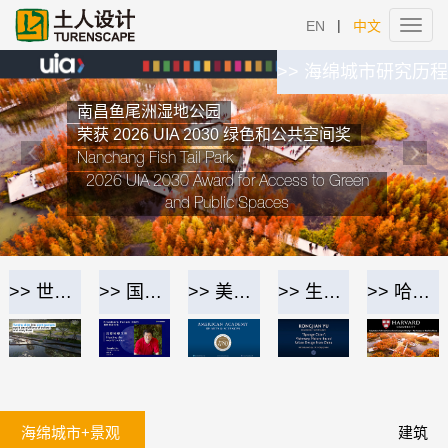
|
EN
中文
Toggl
navig
Previous
Nex
>> 海绵城市研究历程
南昌鱼尾洲湿地公园
荣获 2026 UIA 2030 绿色和公共空间奖
Nanchang Fish Tail Park
2026 UIA 2030 Award for Access to Green
and Public Spaces
>> 世界经济论坛
>> 国际前沿论坛
>> 美国艺术与科学院
>> 生态先锋组织
>> 哈佛大学
海绵城市+景观
建筑