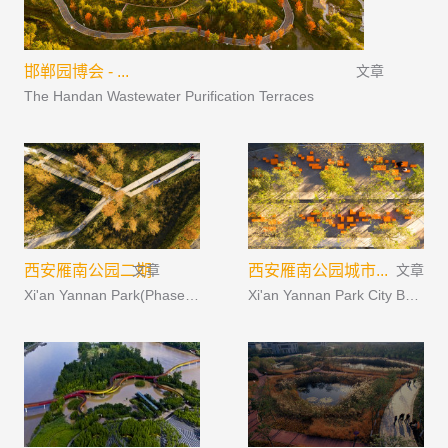
邯郸园博会 - ...
文章
The Handan Wastewater Purification Terraces
西安雁南公园二期
文章
西安雁南公园城市...
文章
Xi'an Yannan Park(Phase-II): Urban Balcony Embracing Rewilded Nature
Xi'an Yannan Park City Balcony