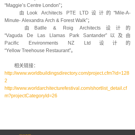
“Maggie’s Centre London”；
由Look Architects PTE LTD设计的“Mile-A-
Minute- Alexandra Arch & Forest Walk”；
由Batlle & Roig Architects设计的
“Vaguda De Las Llamas Park Santander”以及由
Pacific Environments NZ Ltd设计的
“Yellow Treehouse Restaurant”。
相关链接：
http://www.worldbuildingsdirectory.com/project.cfm?id=128
2
http://www.worldarchitecturefestival.com/shortlist_detail.cf
m?projectCategoryId=26