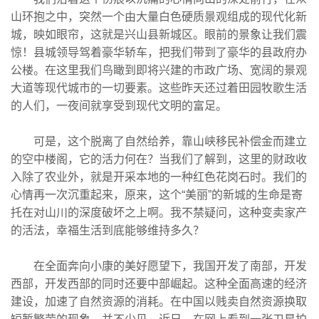
山环抱之中，突然一个由大量白色硬质景观组成的现代化新
城，映如眼帘，这就是兴山县新城区。眼前的景象让我们震
惊！县城领导驾着豪华轿车，把我们带到了豪华的县政府办
公楼。在这里我们鸟瞰到即将兴建的市政广场、宽阔的景观
大道等现代城市的一切要素。这些昨天还过着田园牧歌生活
的人们，一夜间就享受到现代文明的富足。
可是，这个脱离了自然给养，靠山峡移民补偿金而建立
的空中楼阁，它的活力何在？当我们了解到，这里的财政收
入除了农业外，就是开采本地的一种红色花岗石时。我们的
心情再一次沉重起来，原来，这个“美丽”的新城的生命是寄
托在对山川的深度破坏之上啊。我不禁疑问，这种变卖家产
的活法，幸福生活到底能够维持多久？
在全面奔向小康的美好愿望下，我国开发了南部，开发
西部，开发西部的同时还要中部崛起。这种全面高速的经济
建设，加速了自然资源的消耗。在中国以贱卖自然资源换取