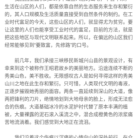
生活在山区的人们，都是依靠自然的生态服务来生存和繁衍
的，其人口规模及生活质量直接受到自然条件的制约。在工
业时代富足的今天，这些山区的人们，就显得尤为贫穷。要
让这里的人们也能享受工业时代的富足，目前的方法，就是
把这些地区与现代文明联系起来。所以，在偏远的山区我们
经常能够见到“要致富，先修路”的口号。
前几年，我们承接三峡移民新城兴山县的景观设计，有
幸来到这个被称作王昭君故乡的美丽地方。沿途连续不断的
秀美山色，美不胜收。无限感叹古人是如何寻得这样的秀美
山川之地在此生存和繁衍。只可惜，人类现代文明的毒液，
正逐步摧毁她秀丽的面容。两条一直延续到深山的大道，像
两把锋利的刀片，绝情地划到大地母亲的脸上，形成无法愈
合的伤痕。大道基础冰冷的水泥护衬代替了原本丰满的植
被，大量裸露的泥石滚入溪流之中，混合成橙黄色的浓浆痛
苦地流淌着。我们感觉到大地正在流泪。
我们沿着这个伤痕以沉痛的心情向山的深处前行，在众