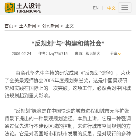
|
EN
中文
Toggl
navig
首页
>
土人新闻
>
公司新闻
>
正文
“反规划”与“构建和谐社会”
2006-02-24
作者：lzq77fd715
来源：和讯博客
分享
由俞孔坚先生主持的研究成果《“反规划”途径》，荣获
了全美景观师协会2005年度规划荣誉奖，这是中国景观研
究和实践在国际上的一次突破。这项工作，必然会对中国城
镇规划起到重大影响。
“反规划”概念是在中国快速的城市进程和城市无序扩张
背景下提出的一种景观规划途径。本质上讲，它是一种强调
通过优先进行不建设区域的控制，来进行城市空间规划的方
法论。它是对我国城市和城市发展的反思，是对现行的多种