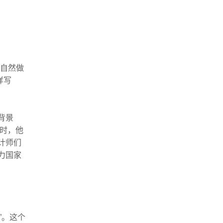
让自然做
样写
背景
同时，他
计师们
力国家
”。这个