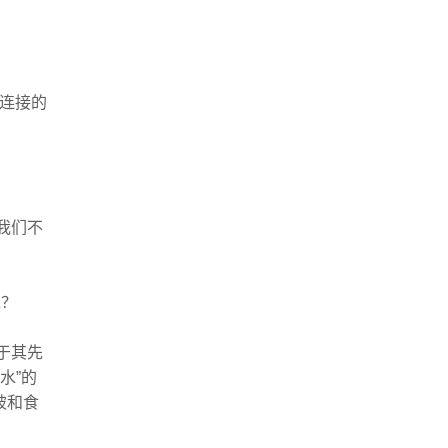
相连接的
我们不
呢？
于其先
水”的
被和食