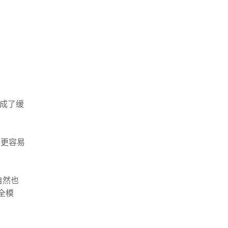
成了缓
够更容易
自然也
全模