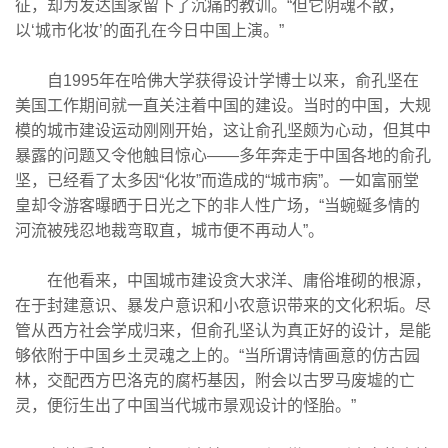
征，却为发达国家留下了沉痛的教训。“但它阴魂不散，
以‘城市化妆’的面孔在今日中国上演。”
自1995年在哈佛大学获得设计学博士以来，俞孔坚在
美国工作期间就一直关注着中国的建设。当时的中国，大规
模的城市建设运动刚刚开始，这让俞孔坚颇为心动，但其中
暴露的问题又令他触目惊心——多年奔走于中国各地的俞孔
坚，已经看了太多因“化妆”而造成的“城市病”。一如富丽堂
皇却令游客曝晒于日光之下的非人性广场，“当蜿蜒多情的
河流被残忍地裁弯取直，城市便不再动人”。
在他看来，中国城市建设贪大求洋、庸俗堆砌的根源，
在于封建意识、暴发户意识和小农意识带来的文化积垢。尽
管从西方社会学成归来，但俞孔坚认为真正好的设计，是能
够依附于中国乡土灵魂之上的。“当所谓诗情画意的仿古园
林，交配西方巴洛克的腐朽基因，附会以古罗马废墟的亡
灵，便衍生出了中国当代城市景观设计的怪胎。”