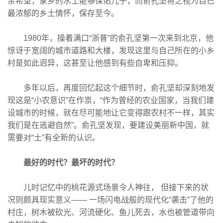
亲希望，家乡的水土能够保佑儿子，而俞孔坚将之视为自己
最浓郁的乡土情怀，保存至今。
1980年，操着满口“浙普”的俞孔坚第一次来到北京，他
惊讶于宽阔的城市道路和大楼，发现这里与自己所在的小乡
村是如此迥异，这甚至让他感到有些自卑和压抑。
多年以后，再度回忆起这个细节时，俞孔坚却深刻地发
现这是“小农意识”在作祟，“作为曾经的农业国家，当我们建
设城市的时候，就在尽可能地让它变得跟农村不一样，其实
我们是在逃避自然”。俞孔坚发现，要建设美丽新中国，就
需要对“土”有全新的认识。
最好的时代？最坏的时代？
儿时记忆中的桃花源式场景令人神往， 但接下来的状
况则颇具现实意义—— 一场闪电战般的现代化“袭击”了他的
村庄，树木被砍光、河流硬化、鱼儿死去，水也被管道带向