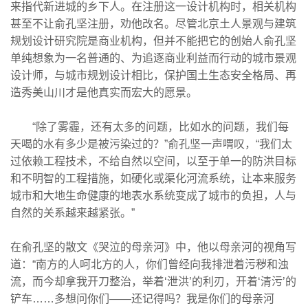
来指代新进城的乡下人。在注册这一设计机构时，相关机构
甚至不让俞孔坚注册，劝他改名。尽管北京土人景观与建筑
规划设计研究院是商业机构，但并不能把它的创始人俞孔坚
单纯想象为一名普通的、为追逐商业利益而行动的城市景观
设计师，与城市规划设计相比，保护国土生态安全格局、再
造秀美山川才是他真实而宏大的愿景。
“除了雾霾，还有太多的问题，比如水的问题，我们每
天喝的水有多少是被污染过的？”俞孔坚一声喟叹，“我们太
过依赖工程技术，不给自然以空间，以至于单一的防洪目标
和不明智的工程措施，如硬化或渠化河流系统，让本来服务
城市和大地生命健康的地表水系统变成了城市的负担，人与
自然的关系越来越紧张。”
在俞孔坚的散文《哭泣的母亲河》中，他以母亲河的视角写
道：“南方的人呵北方的人，你们曾经向我排泄着污秽和浊
流，而今却拿我开刀整治，举着‘泄洪’的利刃，开着‘清污’的
铲车……多想问你们——还记得吗？我是你们的母亲河