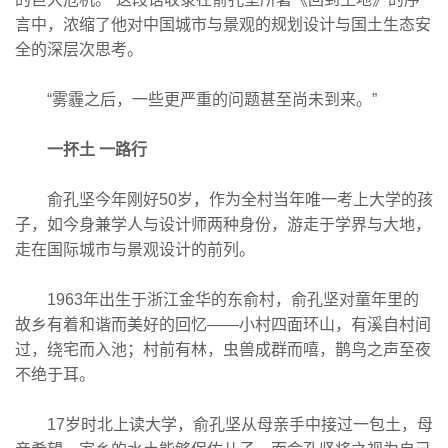
言中，浓缩了他对中国城市与景观的规划设计与国土生态安
全的深层次思考。
“雾霾之后，一些更严重的问题甚至尚未到来。”
一抔土 一路行
俞孔坚今年刚好50岁，作为全村当年唯一考上大学的孩
子，如今身兼学人与设计师两种身份，游走于学界与大地，
走在国际城市与景观设计的前列。
1963年出生于浙江金华的东俞村，俞孔坚对童年里的
故乡有着和谐而美好的回忆——小村四面环山，有溪自村间
过，绕宅而入池；村前有林，虫兽成群而嘻，鹊鸟之声至夜
不绝于耳。
17岁时北上读大学，俞孔坚从母亲手中接过一包土，母