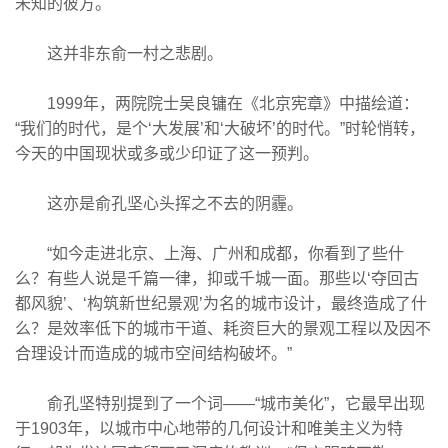
未知的彼方。
这并非东俞一村之悲剧。
1999年，两院院士吴良镛在《北京宪章》中描绘道：
“我们的时代，是个‘大发展’和‘大破坏’的时代。”时轮悄转，
今天的中国现状或多或少印证了这一预判。
这亦是俞孔坚心头挥之不去的阴霾。
“如今走进北京、上海、广州和成都，你看到了些什
么？有些人说是千篇一律，抑或千城一面。那些以‘夺回古
都风貌’、‘构筑新世纪景观’为名的城市设计，最终造成了什
么？是效率低下的城市干道、耗资巨大的景观工程以及因不
合理设计而造成的城市空间结构破坏。”
俞孔坚特别提到了一个词——“城市美化”，它最早出现
于1903年，以城市中心地带的几何设计和唯美主义为特