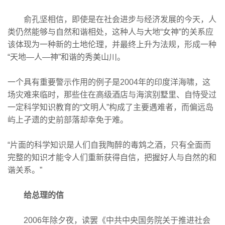
俞孔坚相信，即使是在社会进步与经济发展的今天，人
类仍然能够与自然和谐相处，这种人与大地“女神”的关系应
该体现为一种新的土地伦理，并最终上升为法规，形成一种
“天地—人—神”和谐的秀美山川。
一个具有重要警示作用的例子是2004年的印度洋海啸，这
场灾难来临时，那些住在高级酒店与海滨别墅里、自恃受过
一定科学知识教育的“文明人”构成了主要遇难者，而偏远岛
屿上孑遗的史前部落却幸免于难。
“片面的科学知识是人们自我陶醉的毒鸩之酒，只有全面而
完整的知识才能令人们重新获得自信，把握好人与自然的和
谐关系。”
给总理的信
2006年除夕夜，读罢《中共中央国务院关于推进社会