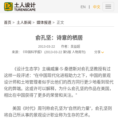
|
EN
中文
Toggl
navig
首页
>
土人新闻
>
媒体报道
>
正文
俞孔坚：诗意的栖居
2013-03-22
作者：吴益超
来源：《中国科学报》 (2013-03-22 第5版 人物周刊)
分享
《设计生态学》主编威廉·S·桑德斯对俞孔坚教授有过
这样一段评述：“在中国现代化进程助力之下，中国的景观
设计师和土地管理者似乎比他们的西方同行更少地看到现代
化的弊端。这或许可以解释，为什么俞孔坚的作品在美国，
相比在中国获得了更多的荣誉和关注。”
美国《时代》周刊称俞孔坚为“自然的力量”，俞孔坚则
将自己所从事的景观设计职业称为生存的艺术。