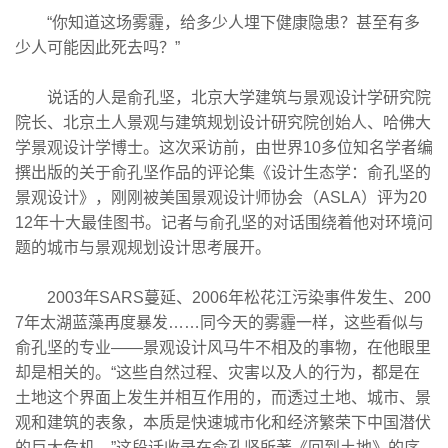
“你知道这场雾霾，给多少人埋下健康隐患？甚至有多
少人可能因此死去吗？”
说话的人是俞孔坚，北京大学建筑与景观设计学研究院
院长、北京土人景观与建筑规划设计研究院创始人、哈佛大
学景观设计学博士。这次采访前，由世界10多位知名学者编
撰出版的关于俞孔坚作品的评论集《设计生态学：俞孔坚的
景观设计》，刚刚被美国景观设计师协会（ASLA）评为20
12年十大最佳图书。记者与俞孔坚的对话围绕着他对环境问
题的城市与景观规划设计思考展开。
2003年SARS蔓延、2006年松花江污染事件发生、200
7年太湖蓝藻再度暴发……同今天的雾霾一样，这些看似与
俞孔坚的专业——景观设计风马牛不相及的事物，在他眼里
却是相关的。“这些自然过程、灾害以及人的行为，都是在
土地这个界面上发生并相互作用的，而透过土地、城市、景
观和建筑的表象，本质是快速城市化和经济繁荣下中国潜伏
的巨大危机。”这段话收录在俞孔坚所著《回到土地》的序