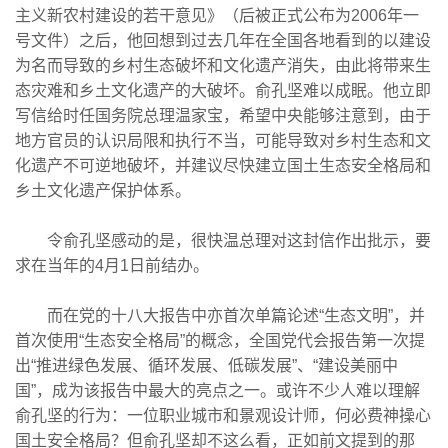
主义新农村建设的若干意见》（后被正式公布为2006年一
号文件）之后，他回想到过去几年在全国各地看到的以建设
为名而导致的乡村生态破坏和文化遗产消失，由此将带来生
态灾难和乡土文化遗产的大破坏。俞孔坚难以成眠。他立即
写信给时任国务院总理温家宝，希望中央能够注意到，由于
地方官员的认识局限和执行不当，可能导致对乡村生态和文
化遗产不可逆地破坏，并建议尽快建立国土生态安全格局和
乡土文化遗产保护体系。
令俞孔坚感动的是，很快温总理对这封信作出批示，要
求在当年的4月1日前结办。
而在党的十八大报告中亦首次单篇论述“生态文明”，并
首次使用“生态安全格局”的概念，全国党代会报告第一次提
出“推进绿色发展、循环发展、低碳发展”、“建设美丽中
国”，成为该报告中最大的亮点之一。或许不少人难以理解
俞孔坚的行为：一位职业城市和景观设计师，何必费神操心
国土安全格局？但俞孔坚却不这么看，正如前文提到的那