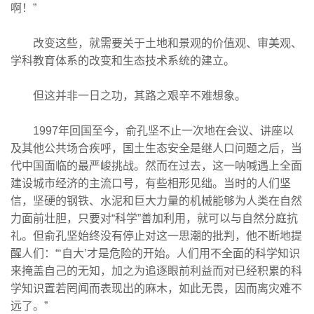
啊！”
改变这些，就需要关于土地和景观的价值观、审美观、
学科教育体系的改变和生态技术系统的建立。
但这并非一日之功，其路之艰辛不难想象。
1997年回国至今，俞孔坚不止一次地在会议、讲座以
及其他公共场合疾呼，国土生态安全是继人口问题之后，当
代中国面临的最严峻挑战。然而在过去，这一呐喊遇上全面
建设城市经济的主流口号，有些相形见绌。当时的人们坚
信，坚硬的钢铁、水泥和巨大力量的机械能够为人类在自然
力面前壮胆，只要对“科学”善加利用，就可以与自然分庭抗
礼。但俞孔坚始终没有停止对这一思潮的批判，他不断地提
醒人们：“‘自大’才是危险的开始。人们用不全面的科学知识
来掩盖自己的无知，加之为追逐眼前利益而对已经积累的科
学知识置若罔闻而表现出的麻木，如此无畏，因而离灾难不
远了。”