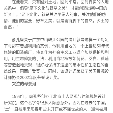
在他看来，只有回到土地，回到平常，回到真实的人地
关系中，倡导“足下文化与野草之美”，才能创造出新中国的
新乡土。“足下文化，就是关注平常人的事，关注他们的感
情、他们的需要；野草之美，就是善待脚下的自然，乡土的
自然 。”
俞孔坚关于广东中山岐江公园的设计就是这样一个对足
下与野草善加利用的案例，他利用当地的一个上世纪50年代
修建的旧造船厂，将其作为社会主义工业遗产加以保护和利
用，用生态修复的手法，利用当地植被如荷花、茭白、菖蒲
等营造湿地景观，很好地保持了这里的亲水性和生态性的自
然效果，因而广受赞誉。同时，该设计还荣获了美国景观设
计师协会2002年度荣誉设计奖。
哭泣的母亲河
1998年，俞孔坚创办了北京土人景观与建筑规划设计
研究院，这个名字令很多人颇感意外。因为在过去的中国，
“土”一直被用来形容那些未开窍或不懂世故的人，通常被用