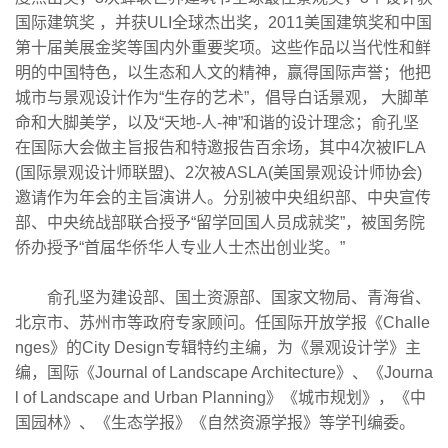
国际建筑奖 ，并获ULI全球杰出奖，2011美国建筑奖和中国
第十届美展金奖等国内外重要奖项。这些作品以当代性和鲜
明的中国特色，以生态和人文的精神，赢得国际声誉；他把
城市与景观设计作为“生存的艺术”，倡导白话景观， 大脚革
命和大脚美学，以及“天地-人-神”和谐的设计理念；俞孔坚
在国际大会做主旨报告和特邀报告百余场，其中4次被IFLA
(国际景观设计师联盟)、2次被ASLA(美国景观设计师协会)
邀请作为年会的主旨演讲人。分别被中央组织部、中央宣传
部、中央统战部联合授予“留学回国人员成就奖”，被国务院
侨办授予“首届华侨华人专业人士杰出创业奖。”
俞孔坚为建设部、国土资源部、国家文物局、青海省、
北京市、苏州市等政府专家顾问。任国际开放学报《Challe
nges》的City Design专辑特约主编，为《景观设计学》主
编，国际《Journal of Landscape Architecture》、《Journa
l of Landscape and Urban Planning》《城市规划》，《中
国园林》、《生态学报》《自然资源学报》等学刊编委。