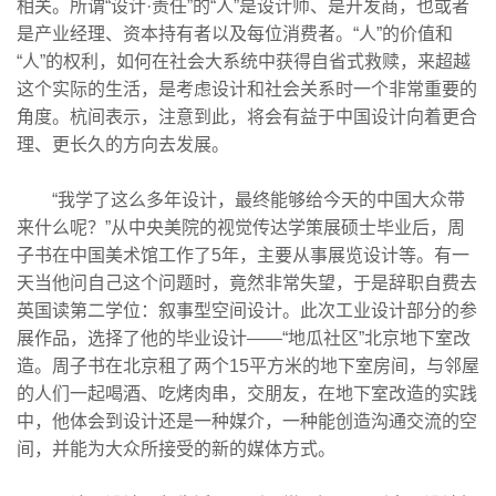
相关。所谓“设计·责任”的“人”是设计师、是开发商，也或者
是产业经理、资本持有者以及每位消费者。“人”的价值和
“人”的权利，如何在社会大系统中获得自省式救赎，来超越
这个实际的生活，是考虑设计和社会关系时一个非常重要的
角度。杭间表示，注意到此，将会有益于中国设计向着更合
理、更长久的方向去发展。
“我学了这么多年设计，最终能够给今天的中国大众带
来什么呢？”从中央美院的视觉传达学策展硕士毕业后，周
子书在中国美术馆工作了5年，主要从事展览设计等。有一
天当他问自己这个问题时，竟然非常失望，于是辞职自费去
英国读第二学位：叙事型空间设计。此次工业设计部分的参
展作品，选择了他的毕业设计——“地瓜社区”北京地下室改
造。周子书在北京租了两个15平方米的地下室房间，与邻屋
的人们一起喝酒、吃烤肉串，交朋友，在地下室改造的实践
中，他体会到设计还是一种媒介，一种能创造沟通交流的空
间，并能为大众所接受的新的媒体方式。