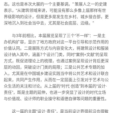
态。这也是本次大展的一个主要基调。” 策展人之一的史建
表示，“从建筑领域来讲，可能没有那么多像上届那样有世
界级影响的设计，但是更多是发生在乡村、城乡接合部，更
深地沉入到社会当中去，尤其是社会底层、边缘。”
与3年前相比，本届展览呈现了三个“不一样”：一是主
办机构扩容，显示了地方政府对这一平台引导和示范作用的
价值认同。二是展陈方式与内容变化大，将建筑设计和服装
设计纳入其中，涵盖7个设计门类，同时“案例+文献”的呈现
方式，既促进理论上的梳理，也通过案例呈现设计背后更深
层的动因，突破设计门类的局限；三是公共艺术专题的加
入，尤其是在中国城乡建设实践当中将公共艺术和设计联合
起来，共同产生作用，从而在一定层面上引发对于艺术与公
众生活的关注和讨论。从上届的“时代·创造”到本届的“设计·
责任”，既是主题的延伸，也进一步突显了设计的时代立场
与价值观、设计师的职业操守和道德自律等问题的重要性。
这一届的主题“设计·责任”，是当前设计界很前沿也很敏