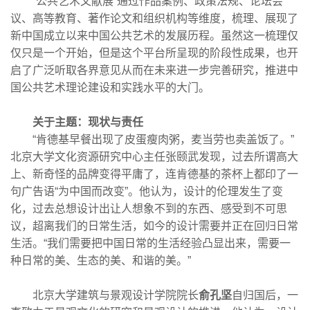
“公共艺术文献展”通过作品案例、政策法规、论坛会
议、高等教育、著作论文和组织机构等维度，梳理、展现了
新中国成立以来中国公共艺术的发展历程。虽然这一梳理仅
仅只是一个开始，但是这个平台所呈现的阶段性成果，也开
启了广泛听取各界意见从而在未来进一步完善研究，推进中
国公共艺术理论建设和实践水平的大门。
关于主题：现状与责任
“肯德基早餐出现了皮蛋瘦肉粥，麦当劳也卖盖饭了。”
北京大学文化资源研究中心主任张颐武发现，过去所谓高大
上、新奇怪的品牌变得平庸了，连肯德基的茶杯上都印了一
句广告语“为中国而改变”。他认为，设计的伦理发生了变
化，过去总想设计出让人想象不到的东西、感受到不可思
议，超离我们的日常生活，如今的设计需要并正在回归日常
生活。“我们需要把中国日常的生活经验凸显出来，需要一
种日常的美、生态的美、和谐的美。”
北京大学建筑与景观设计学院院长
俞孔坚
自归国后，一