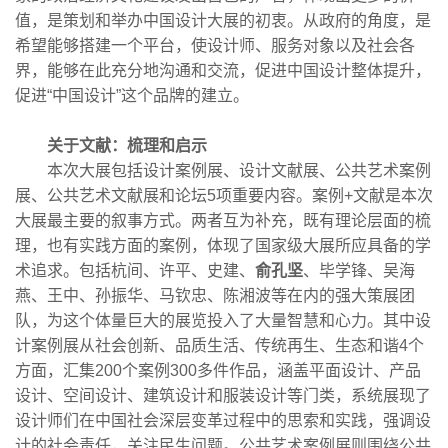
值，是策划和举办中国设计大展的初衷。从政府的角度，是
希望能够搭建一个平台，使设计师、服务对象以及社会各
界，能够在此充分地沟通和交流，促进中国设计整体提升，
促进“中国设计”这个品牌的建立。
关于文献：梳理和启示
本次大展包括设计案例展、设计文献展、公共艺术案例
展、公共艺术文献展和论坛5项重要内容。案例+文献是本次
大展最主要的叙事方式。两者互为补充，既有理论层面的梳
理，也有实践方面的案例，体现了国家级大展所应具备的学
术追求。包括杭间、许平、史建、
俞孔坚
、毕学锋、吴海
燕、王中、孙振华、马钦忠、陈湘波等在内的强大策展团
队，为这个体量巨大的展览投入了大量智慧和心力。其中设
计案例展从社会创新、品质生活、传统再生、生态和谐4个
方面，汇集200个案例300多件作品，涵盖平面设计、产品
设计、空间设计、建筑设计和服装设计等门类，系统展现了
设计师们在中国社会深层变革过程中的思索和实践，强调设
计的社会责任，关注民生问题。公共艺术案例展则围绕公共