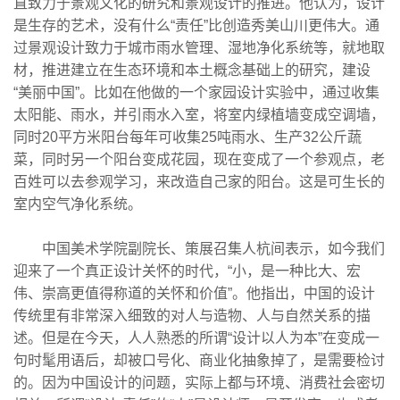
直致力于景观文化的研究和景观设计的推进。他认为，设计
是生存的艺术，没有什么“责任”比创造秀美山川更伟大。通
过景观设计致力于城市雨水管理、湿地净化系统等，就地取
材，推进建立在生态环境和本土概念基础上的研究，建设
“美丽中国”。比如在他做的一个家园设计实验中，通过收集
太阳能、雨水，并引雨水入室，将室内绿植墙变成空调墙，
同时20平方米阳台每年可收集25吨雨水、生产32公斤蔬
菜，同时另一个阳台变成花园，现在变成了一个参观点，老
百姓可以去参观学习，来改造自己家的阳台。这是可生长的
室内空气净化系统。
中国美术学院副院长、策展召集人杭间表示，如今我们
迎来了一个真正设计关怀的时代，“小，是一种比大、宏
伟、崇高更值得称道的关怀和价值”。他指出，中国的设计
传统里有非常深入细致的对人与造物、人与自然关系的描
述。但是在今天，人人熟悉的所谓“设计以人为本”在变成一
句时髦用语后，却被口号化、商业化抽象掉了，是需要检讨
的。因为中国设计的问题，实际上都与环境、消费社会密切