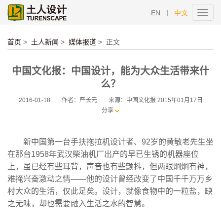
|
EN
中文
Toggl
navig
首页
>
土人新闻
>
媒体报道
>
正文
中国文化报：中国设计，能为大众生活带来什
么？
2016-01-18
作者：严长元
来源：中国文化报 2015年01月17日
分享
新中国第一台手扶拖拉机设计者、92岁的黄敏老先生坐
在那台1958年武汉柴油机厂出产的早已生锈的机器座位
上，虽已经有些耳背，声音也有些颤抖，但两眼炯炯有神，
难掩兴奋激动之情——他的设计曾经改变了中国千千万万乡
村大众的生活，仅此足矣。设计，就像食物中的一粒盐，缺
之无味，却也需要融入生活之水的智慧。