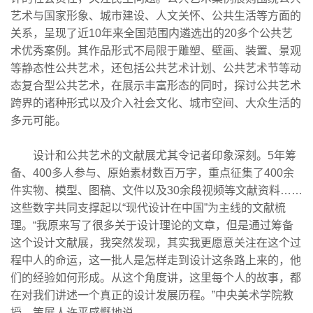
艺术与国家形象、城市建设、人文关怀、公共生活等方面的
关系，呈现了近10年来全国范围内遴选出的20多个公共艺
术优秀案例。其作品形式不局限于雕塑、壁画、装置、景观
等静态性公共艺术，还包括公共艺术计划、公共艺术节等动
态复合型公共艺术，在展示丰富形态的同时，探讨公共艺术
跨界的诸种形式以及介入社会文化、城市空间、大众生活的
多元可能。
设计和公共艺术的文献展尤其令记者印象深刻。5年筹
备、400多人参与、原始素材数百万字，重点征集了400余
件实物、模型、图稿、文件以及30余段视频等文献资料……
这些数字共同支撑起以“现代设计在中国”为主线的文献梳
理。“我原来写了很多关于设计理论的文章，但是通过筹备
这个设计文献展，我突然发现，其实我更愿意关注在这个过
程中人的命运，这一批人是怎样走到设计这条路上来的，他
们的经验如何形成。从这个角度讲，这里每个人的故事，都
在对我们讲述一个真正的设计发展历程。”中央美术学院教
授、策展人许平感慨地说。