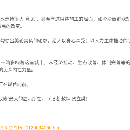
造持很大“意见”，甚至有过阻挠施工的局面；如今沿街群众
市民的改变。
勒出美轮美奂的轮廓，给人以身心享受；以人为主体推动的“
一滴影响着这座城市，从经济拉动、生态改善、体制完善等
的民众内在力量。
正在昂首向前。
修”最大的启示所在。（记者 敖坤 贺立樊）
2016-12/11/c_1120094066.htm