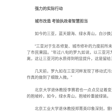
强力的实际行动
城市改造 考验执政者智慧担当
如今的三亚，蓝天碧海、绿水青山，白沙换淤
“三亚对于生态修复、城市修补的力度前所未
了市民果园。”年过八旬的罗九如说，以三亚河
离，这让三亚河的水质得到明显提升，这是留给
几天前，罗九如在三亚河畔发现了移动式污水
作真的做到了细致入微。”
北京大学退休教授李赛君也一点点见证着变迁
的抱坡岭，如今，绿水青山，抱坡岭重披绿装。
北京工业大学退休教授郑菁英印象深刻，曾经