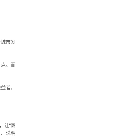
升城市发
特点。而
受益者，
，让“双
楚、说明