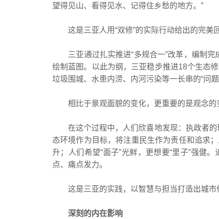
望得见山、看得见水、记得住乡愁的地方。”
这是三亚人用“双修”的实际行动给出的完美
三亚通过扎实推进“多规合一”改革，编制完成《三
绘制蓝图。以此为纲，三亚稳步推进18个生态
垃圾围城、水患内涝、内河污染等一长串的“问题
相比于景观面貌的变化，更重要的是观念的
在这个过程中，人们欣喜地发现：执政者的理念
态环境作为目标，将注重民生作为责任和追求；
升；人们希望“面子”光鲜，更想要“里子”强
点、痛点发力。
这是三亚的实践，以智慧与担当打造出城市
深刻的内在影响