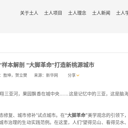
关于土人
土人项目
土人理念
土人新闻
土人
"样本解剖 "大脚革命"打造新桃源城市
：敖坤，贺立樊
来源：新华网
分享
三亚河，果园飘香在城中央……这是记忆中的三亚，这是脑
态修复、城市修补”试点城市。在
“大脚革命”
美学观念的引领下
城市治理的生动实践范例。在这里，人们“望得见山、看得见水