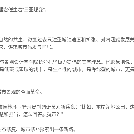
念催生着“三亚蝶变”。
。
自然的共生，改变过去只注重城镇速度和扩张、对内涵式发展
求，讲求城市品质与宜居。
景观设计学院院长俞孔坚极力提倡的美学理念。他形象地说
是低碳或零碳的城市，是生产性的城市，是海绵型的城市，更
城市景观的全面革命。
园林环卫管理局副调研员邓新兵说：“比如，东岸湿地公园，
慧和担当，怎么回答质疑声？”
生态修复、城市修补探索出一条新路。