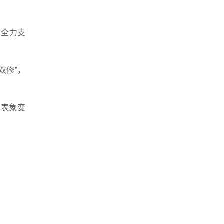
却全力支
双修”，
的表象变