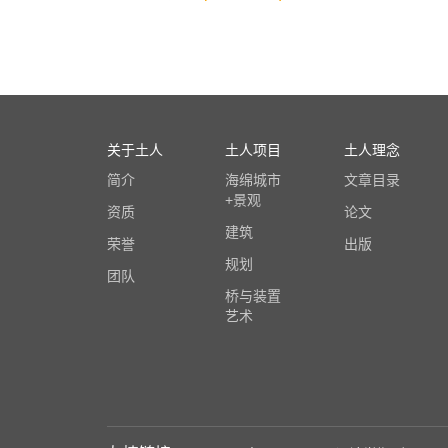
关于土人
土人项目
土人理念
简介
海绵城市
文章目录
+景观
资质
论文
建筑
荣誉
出版
规划
团队
桥与装置
艺术