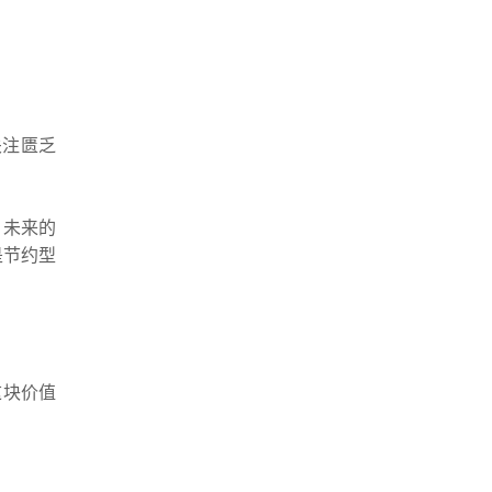
关注匮乏
，未来的
是节约型
这块价值