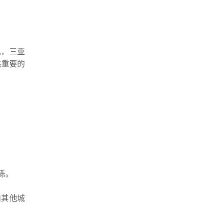
说，三亚
供重要的
砾。
内其他城