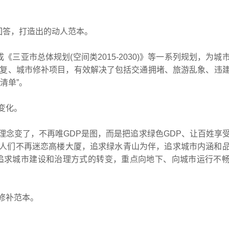
回答，打造出的动人范本。
亚市总体规划(空间类2015-2030)》等一系列规划，为城
修复、城市修补项目，有效解决了包括交通拥堵、旅游乱象、违
清单”。
变化。
变了，不再唯GDP是图，而是把追求绿色GDP、让百姓享
人们不再迷恋高楼大厦，追求绿水青山为伴，追求城市内涵和
健。追求城市建设和治理方式的转变，重点向地下、向城市运行不
修补范本。