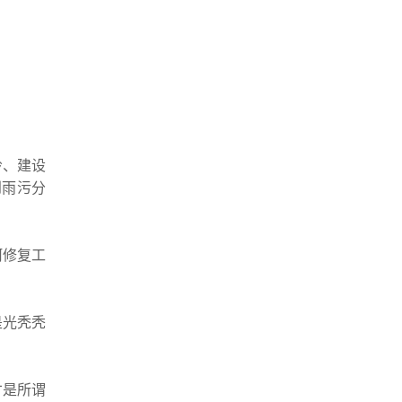
岭、建设
到雨污分
河修复工
是光秃秃
才是所谓