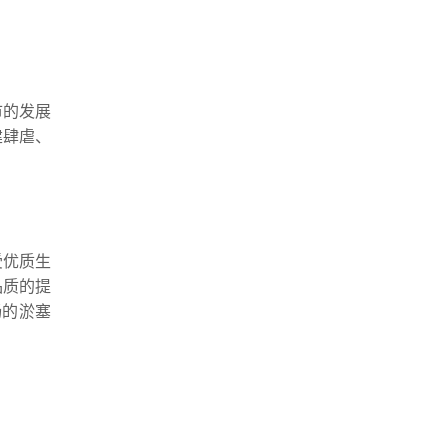
市的发展
建肆虐、
受优质生
品质的提
畅的淤塞