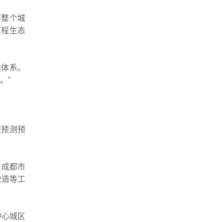
非整个城
工程生态
标体系。
。”
预测预
。成都市
改造等工
中心城区