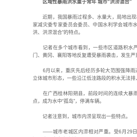
区域性暴雨洪水重于常年 城市“洪涝混合”
近期，我国暴雨过程多、水量大，局地出现极
家减灾委专家委员会委员、中国水利学会城市水
洪、洪涝混合”的特点。
记者在多个城市看到，一些市区道路积水严重
门、黄冈、襄阳等地反复遭受暴雨袭击，发生严
6月以来，重庆先后经历多轮大范围强降雨过
立体城市形态，一些沿江低洼路段的积水无法排
在广西桂林阳朔县，前段时间的连续大暴雨达
点，成为水中“孤岛”，停满车辆。
记者注意到，城市内涝呈现出一些特点。
——城市老城区内涝相对严重。受6月29日