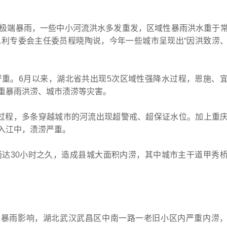
端暴雨，一些中小河流洪水多发重发，区域性暴雨洪水重于
利专委会主任委员程晓陶说，今年一些城市呈现出“因洪致涝
。6月以来，湖北省共出现5次区域性强降水过程，恩施、
重暴雨洪涝、城市渍涝等灾害。
程，多条穿越城市的河流出现超警戒、超保证水位。加上重
入江中，渍涝严重。
30小时之久，造成县城大面积内涝，其中城市主干道甲秀
暴雨影响，湖北武汉武昌区中南一路一老旧小区内严重内涝