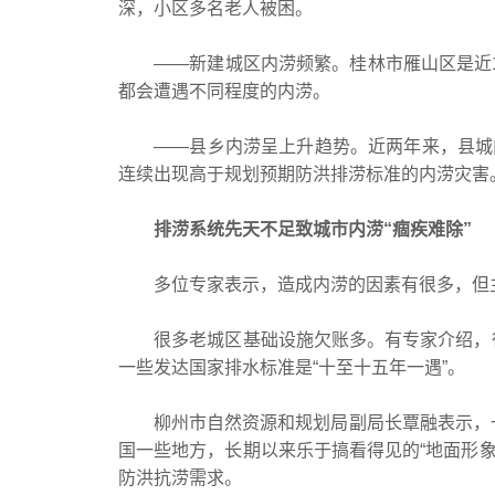
深，小区多名老人被困。
——新建城区内涝频繁。桂林市雁山区是近1
都会遭遇不同程度的内涝。
——县乡内涝呈上升趋势。近两年来，县城内
连续出现高于规划预期防洪排涝标准的内涝灾害
排涝系统先天不足致城市内涝“痼疾难除”
多位专家表示，造成内涝的因素有很多，但主
很多老城区基础设施欠账多。有专家介绍，很多
一些发达国家排水标准是“十至十五年一遇”。
柳州市自然资源和规划局副局长覃融表示，一些
国一些地方，长期以来乐于搞看得见的“地面形象
防洪抗涝需求。