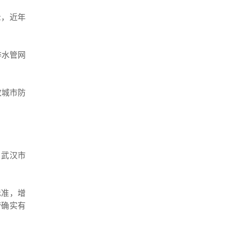
示，近年
排水管网
致城市防
，武汉市
标准，增
涝确实有