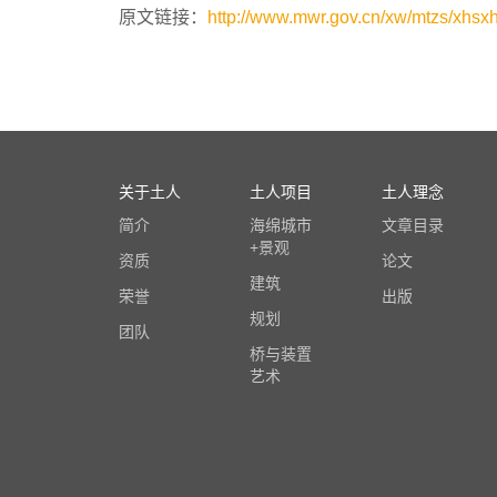
原文链接：
http://www.mwr.gov.cn/xw/mtzs/xhs
关于土人
土人项目
土人理念
简介
海绵城市
文章目录
+景观
资质
论文
建筑
荣誉
出版
规划
团队
桥与装置
艺术