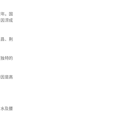
常年。国
、因涝成
宜昌、荆
庆独特的
桥因是高
，水及腰