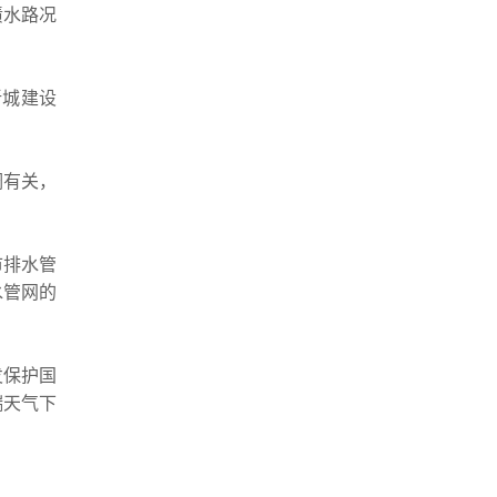
渍水路况
新城建设
调有关，
市排水管
水管网的
发保护国
端天气下