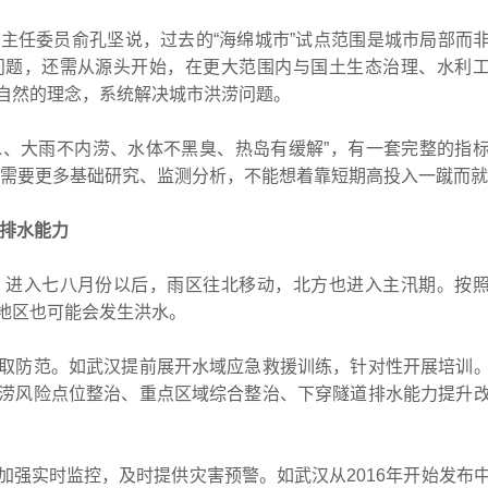
任委员俞孔坚说，过去的“海绵城市”试点范围是城市局部而
问题，还需从源头开始，在更大范围内与国土生态治理、水利
自然的理念，系统解决城市洪涝问题。
、大雨不内涝、水体不黑臭、热岛有缓解”，有一套完整的指
们需要更多基础研究、监测分析，不能想着靠短期高投入一蹴而就
排水能力
进入七八月份以后，雨区往北移动，北方也进入主汛期。按照
地区也可能会发生洪水。
防范。如武汉提前展开水域应急救援训练，针对性开展培训
涝风险点位整治、重点区域综合整治、下穿隧道排水能力提升
实时监控，及时提供灾害预警。如武汉从2016年开始发布