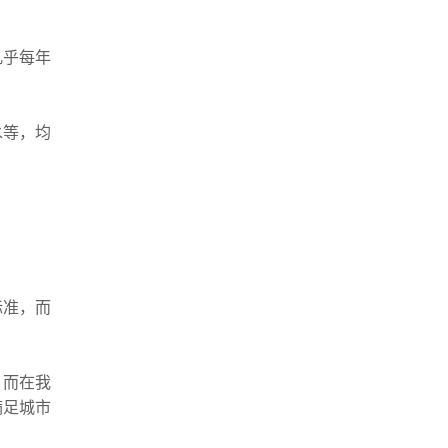
几乎每年
水等，均
标准，而
，而在我
满足城市