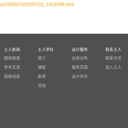
xhw/202007/t20200703_1412048.html
土人新闻
土人学社
设计服务
联系土人
媒体报道
简介
业务分布
联系方式
学术交流
课程
服务范围
加入土人
视频动态
新闻
设计评论
活动