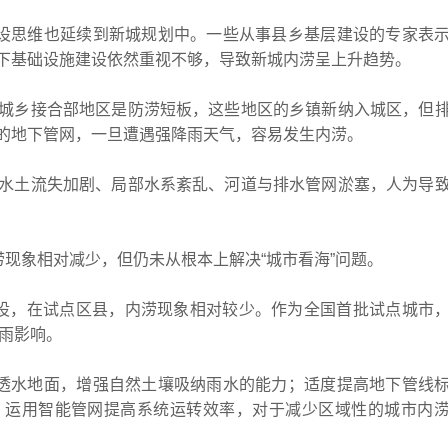
设思维也延续到新城规划中。一些从事县乡基层建设的专家表
下基础设施建设依然重视不够，导致新城内涝呈上升趋势。
乡接合部地区是防涝短板，这些地区的乡镇新纳入城区，但
的地下管网，一旦遭遇强降雨天气，容易发生内涝。
土流失加剧、局部水系紊乱、河道与排水管网淤塞，人为导
现象相对减少，但仍未从根本上解决“城市看海”问题。
建设，在试点区县，内涝现象相对较少。作为全国首批试点城市
暴雨影响。
透水地面，增强自然土壤吸纳雨水的能力；适度提高地下管线
，运用智能管网提高系统运转效率，对于减少区域性的城市内