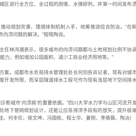
城区进行全方位、全过程的雨情、水情研判，并第一时间发布
动规划完善、理顺体制机制入手，统筹推进综合防治。“在
市内涝问题的解决。”程晓陶说。
任林鸿潮表示，很多城市的内涝问题都与土地规划比例不协
透能力，例如增加公园面积、减少工商业经济用地等。”
案。成都市水务局排水管理处处长何剑告诉记者，现有对城
度开发所限，而深层隧道排水工程可作为现有浅层地下空间排
断城市‘内涝病’的重要依据。”四川大学水力学与山区河流开
化地下管网规划设计，还能让应急排涝手段有的放矢，提升极
佳、何丰伦、侯文坤、冯国栋、程士华、姜刚、李倩薇、陶冶）