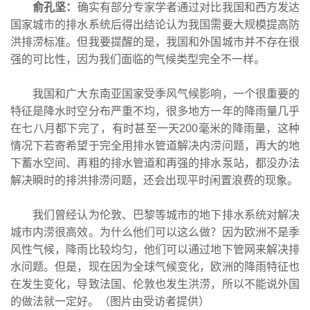
俞孔坚：
确实有部分专家学者通过对比我国和西方发达
国家城市的排水系统后得出结论认为我国需要大规模提高防
洪排涝标准。但我要提醒的是，我国和外国城市并不存在很
强的可比性，因为我们面临的气候类型完全不一样。
我国和广大东南亚国家受季风气候影响，一个很重要的
特征是降水时空分布严重不均，很多地方一年的降雨量几乎
在七八月都下完了，有时甚至一天200毫米的降雨量，这种
情况下若寄希望于完全用排水管道解决内涝问题，再大的地
下蓄水空间、再粗的排水管道和再强的排水泵站，都没办法
解决瞬时的排洪排涝问题，还会出现平时闲置浪费的现象。
我们曾经认为伦敦、巴黎等城市的地下排水系统对解决
城市内涝很高效。为什么他们可以这么做？因为欧洲不是季
风性气候，降雨比较均匀，他们可以通过地下管网来解决排
水问题。但是，现在因为全球气候变化，欧洲的降雨特征也
在发生变化，导致法国、伦敦也发生洪涝，所以不能说外国
的做法就一定好。（图片由受访者提供）