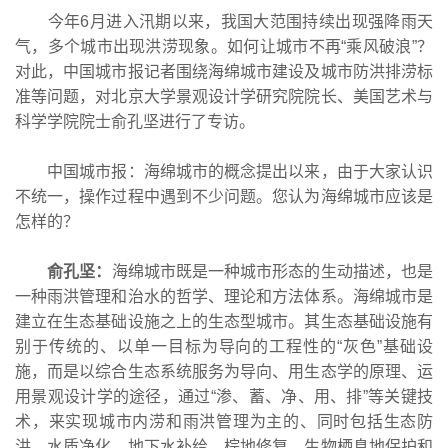
今年6月进入汛期以来，我国大范围持续出现强降雨天
气，多个城市出现洪涝现象。如何让城市不再“乘风破浪”？
对此，中国城市报记者围绕海绵城市建设及城市防洪排涝标
准等问题，对北京大学景观设计学研究院院长、美国艺术与
科学学院院士俞孔坚进行了专访。
中国城市报：海绵城市的概念提出以来，由于大家认识
不统一，操作过程中遇到不少问题。您认为海绵城市应该是
怎样的？
俞孔坚：
海绵城市既是一种城市形态的生动描述，也是
一种雨洪管理和治水的哲学、理论和方法体系。海绵城市是
建立在生态基础设施之上的生态型城市。其生态基础设施有
别于传统的、以单一目标为导向的工程性的“灰色”基础设
施，而是以综合生态系统服务为导向、用生态学的原理、运
用景观设计学的途径，通过“渗、蓄、净、用、排”等关键技
术，来实现城市内涝和雨洪管理为主的、同时包括生态防
洪、水质净化、地下水补给、棕地修复、生物栖息地保护和