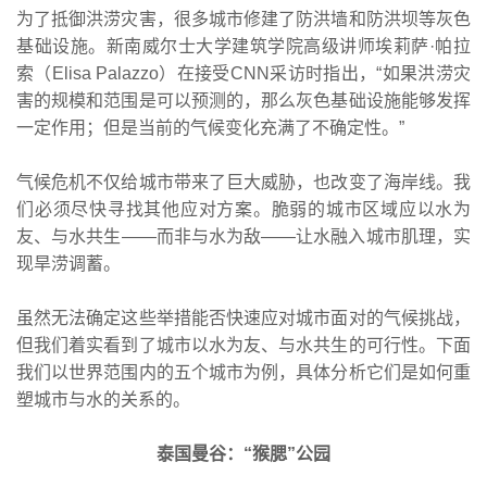
为了抵御洪涝灾害，很多城市修建了防洪墙和防洪坝等灰色
基础设施。新南威尔士大学建筑学院高级讲师埃莉萨·帕拉
索（Elisa Palazzo）在接受CNN采访时指出，“如果洪涝灾
害的规模和范围是可以预测的，那么灰色基础设施能够发挥
一定作用；但是当前的气候变化充满了不确定性。”
气候危机不仅给城市带来了巨大威胁，也改变了海岸线。我
们必须尽快寻找其他应对方案。脆弱的城市区域应以水为
友、与水共生——而非与水为敌——让水融入城市肌理，实
现旱涝调蓄。
虽然无法确定这些举措能否快速应对城市面对的气候挑战，
但我们着实看到了城市以水为友、与水共生的可行性。下面
我们以世界范围内的五个城市为例，具体分析它们是如何重
塑城市与水的关系的。
泰国曼谷：“猴腮”公园