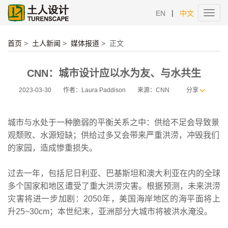
|
EN
中文
Toggl
navig
首页
>
土人新闻
>
媒体报道
>
正文
CNN：城市设计应以水为友、与水共生
2023-03-30
作者：Laura Paddison
来源：CNN
分享
城市与水处于一种脆弱的平衡关系之中：供给不足会导致景
观颓败、水源短缺；供给过多又会带来严重洪涝，冲毁我们
的家园，造成惨重损失。
过去一年，包括尼日利亚、巴基斯坦和澳大利亚在内的全球
多个国家和地区遭受了重大洪涝灾害。根据预测，未来洪涝
灾害将进一步加剧：2050年，美国海岸地区的海平面将上
升25~30cm；本世纪末，亚洲部分大城市将被洪水淹没。