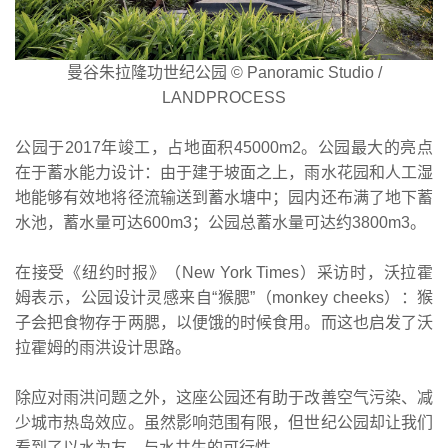
曼谷朱拉隆功世纪公园 © Panoramic Studio /
LANDPROCESS
公园于2017年竣工，占地面积45000m2。公园最大的亮点
在于蓄水能力设计：由于建于坡面之上，雨水花园和人工湿
地能够有效地将径流输送到蓄水塘中；园内还布满了地下蓄
水池，蓄水量可达600m3；公园总蓄水量可达约3800m3。
在接受《纽约时报》（New York Times）采访时，沃拉霍
姆表示，公园设计灵感来自“猴腮”（monkey cheeks）：猴
子会把食物存于两腮，以便饿的时候食用。而这也启发了沃
拉霍姆的雨洪设计思路。
除应对雨洪问题之外，这座公园还有助于改善空气污染、减
少城市热岛效应。虽然影响范围有限，但世纪公园却让我们
看到了以水为友、与水共生的可行性。