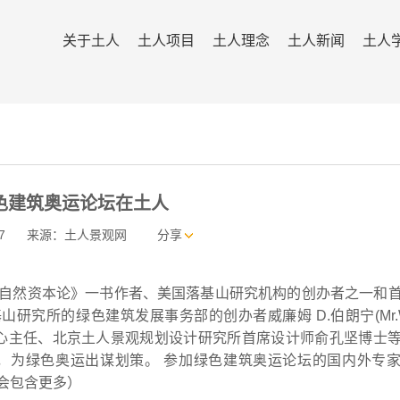
关于土人
土人项目
土人理念
土人新闻
土人
色建筑奥运论坛在土人
7
来源：土人景观网
分享
然资本论》一书作者、美国落基山研究机构的创办者之一和
国落基山研究所的绿色建筑发展事务部的创办者威廉姆 D.伯朗宁(Mr.Wi
设计中心主任、北京土人景观规划设计研究所首席设计师俞孔坚博士
运，为绿色奥运出谋划策。 参加绿色建筑奥运论坛的国内外专
会包含更多）