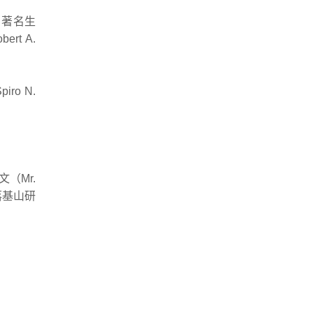
，著名生
rt A.
o N.
（Mr.
 落基山研