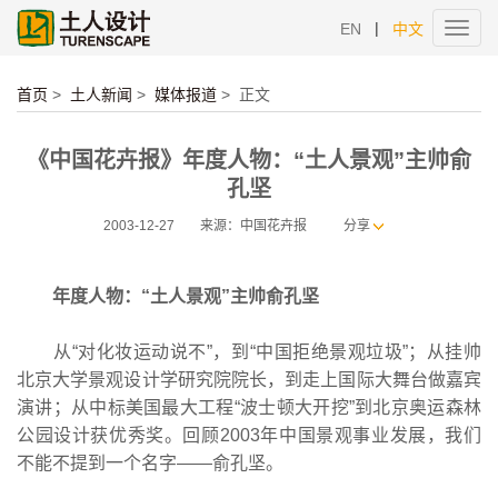
|
EN
中文
Toggl
navig
首页
>
土人新闻
>
媒体报道
>
正文
《中国花卉报》年度人物：“土人景观”主帅俞
孔坚
2003-12-27
来源：中国花卉报
分享
年度人物：“土人景观”主帅俞孔坚
从“对化妆运动说不”，到“中国拒绝景观垃圾”；从挂帅
北京大学景观设计学研究院院长，到走上国际大舞台做嘉宾
演讲；从中标美国最大工程“波士顿大开挖”到北京奥运森林
公园设计获优秀奖。回顾2003年中国景观事业发展，我们
不能不提到一个名字——俞孔坚。