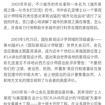
2003年年初，不少城市的市长拿到一本名为《城市景
观之路---与市长们交流》的书，书中俞孔坚博士以一个景观
设计师特有的责任感对来势凶猛的“城市化妆运动”进行了尖
锐的抨击，苦口婆心地讲解了城市的景观之路在哪里，怎么
走，并身体力行地帮助许多城市进行科学合理的景观规划。
2003年5月25日，国际景观设计学领域的顶级盛会——
第40届IFLA（国际景观设计师联盟）世界大会召开，俞孔
坚应邀做主题嘉宾演讲，成为近半个世纪以来我国首位登上
IFLA讲台的景观设计师。面对来自世界各地的景观设计师，
俞孔坚直言不讳地对西方设计师提出批评并警告：“不要把
你们的‘汉堡、麦当劳、热狗、炸薯条’来应付和填塞处在景
观饥饿中的中国大地”。会上他提出的设计要尊重自然、人
和地方文化的理念得到了与会者的高度评价。
2003年有一件让俞孔坚颇感自豪的事。其率领的“土人
景观”与美国著名设计公司CRJA共同设计的“中国城”方案中
标全美最大工程——波士顿大开挖工程。在众多境外公司争