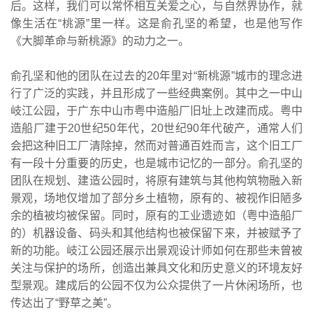
后。这样，我们可以常怀相互关爱之心，与自然界协作，就
像生活在“桃源”里一样。这是俞孔坚的希望，也是他写作
《大脚革命与新桃源》的动力之一。
俞孔坚和他的团队在过去的20年里对“新桃源”城市的理念进
行了广泛的实践，并且形成了一些经典案例。其中之一中山
岐江公园，于广东中山市粤中造船厂旧址上改建而成。粤中
造船厂建于20世纪50年代，20世纪90年代破产，通常人们
会把这种旧工厂清除掉，然而对普通百姓而言，这个旧工厂
有一段十分重要的历史，也是城市记忆的一部分。俞孔坚的
团队在规划、建造公园时，将原有建筑与其他构筑物融入新
景观，场地仅增加了部分乡土植物，原有的、被视作旧陋多
余的植被均被保留。同时，原有的工业遗迹如（粤中造船厂
的）机器设备、码头和其他结构也被保留下来，并被赋予了
新的功能。岐江公园还展示出景观设计师如何在那些未曾被
关注与保护的场所，创造出兼具文化和历史意义的环境友好
型景观。建成后的公园不仅为公众提供了一片休闲场所，也
传达出了“野草之美”。