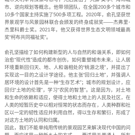
市、逆向规划等概念。他带领团队，在全国200多个城市和
10多个国家主持实施了500多项工程。2020年，俞孔坚获世
界景观学与风景园林联合会颁发的终身成就奖——杰弗里･
杰里科爵士奖。2021年，他又获得世界生态文明领域最高
奖“柯布共同福祉奖”。
俞孔坚描绘了如何构建新型的人与自然的和谐关系，即如何
治愈“现代性”造成的都市创伤，如何重塑城市未来，让人居
环境重新回归天、地、人和谐相处的“桃源之境”，并提出了
实现这一目的之设计学途径。他主张“回归土地”，并强调人
居环境的设计首先是一种“生存艺术”；城市的规划设计，应
回归“土地的伦理”，学习“农民的智慧”。这是因为，对土地
和生命的依赖和适应，使得土地和土地上的人民及社区，在
人类的短暂历史中以相对恒常的状态而存在，人类种群和社
区以一定的韧性适应并利用自然，得以生存和繁衍，形成了
对这方土地的认同和归属。
因此，我们不能单纯用传统的景观园艺来解决现代中国的问