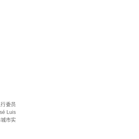
执行委员
 Luis
绵城市实