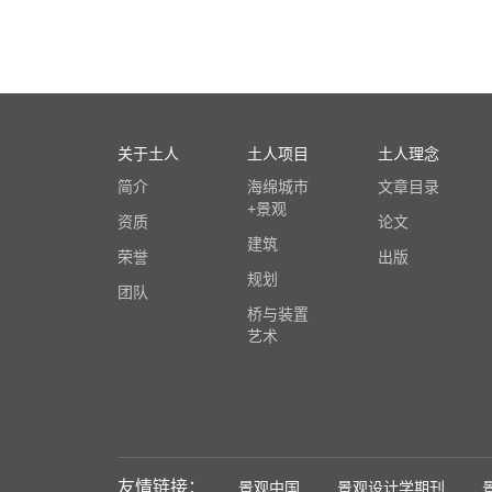
关于土人
土人项目
土人理念
简介
海绵城市
文章目录
+景观
资质
论文
建筑
荣誉
出版
规划
团队
桥与装置
艺术
友情链接：
景观中国
景观设计学期刊