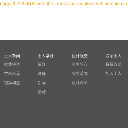
xknapp/2025/09/18/meet-the-landscape-architect-behind-chinas-
土人新闻
土人学社
设计服务
联系土人
媒体报道
简介
业务分布
联系方式
学术交流
课程
服务范围
加入土人
视频动态
新闻
设计评论
活动