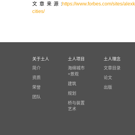
文章来源:
https://www.forbes.com/sites/ale
cities/
关于土人
土人项目
土人理念
简介
海绵城市
文章目录
+景观
资质
论文
建筑
荣誉
出版
规划
团队
桥与装置
艺术