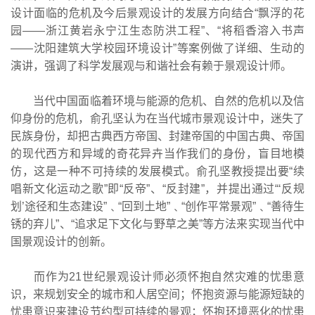
设计面临的危机及今后景观设计的发展方向结合“飘浮的花
园——浙江黄岩永宁江生态防洪工程”、“将稻香溶入书声
——沈阳建筑大学校园环境设计”等案例做了详细、生动的
演讲，强调了科学发展观与和谐社会有赖于景观设计师。
当代中国面临着环境与能源的危机、自然的危机以及信
仰身份的危机，俞孔坚认为在当代城市景观设计中，迷失了
民族身份，却把古典西方帝国、封建帝国的中国古典、帝国
的现代西方和异域的奇花异卉当作我们的身份，盲目地模
仿，这是一种不可持续的发展模式。俞孔坚教授提出要“续
唱新文化运动之歌”即“反帝”、“反封建”，并提出通过“‘反规
划’途径和生态建设”﹑“回到土地”﹑“创作平常景观”﹑“善待生
锈的弃儿”、“追求足下文化与野草之美”等方法来实现当代中
国景观设计的创新。
而作为21世纪景观设计师必须怀抱自然灾难的忧患意
识，来规划安全的城市和人居空间；怀抱资源与能源短缺的
忧患意识来建设节约型可持续的景观；怀抱环境恶化的忧患