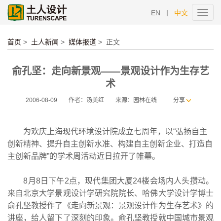
|
EN
中文
Toggl
navig
首页
>
土人新闻
>
媒体报道
>
正文
俞孔坚：走向新景观——景观设计作为生存艺
术
2006-08-09
作者：汤美红
来源：园林在线
分享
为欢庆上海现代环境设计院成立七周年，以“弘扬自主
创新精神、提升自主创新水准、构建自主创新企业、打造自
主创新品牌”的学术周活动近日拉开了帷幕。
8月8日下午2点，现代集团大厦24楼会场内人头攒动。
来自北京大学景观设计学研究院院长、哈佛大学设计学博士
俞孔坚教授作了《走向新景观：景观设计作为生存艺术》的
讲座，给人留下了深刻的印象。俞孔坚教授就中国城市景观