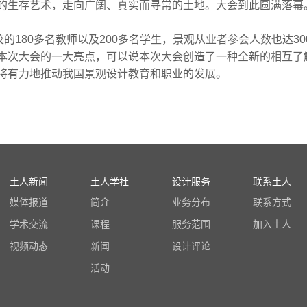
的生存艺术，走向广阔、真实而寻常的土地。大会到此圆满落幕
180多名教师以及200多名学生，景观从业者参会人数也达30
本次大会的一大亮点，可以说本次大会创造了一种全新的相互了
将有力地推动我国景观设计教育和职业的发展。
土人新闻
土人学社
设计服务
联系土人
媒体报道
简介
业务分布
联系方式
学术交流
课程
服务范围
加入土人
视频动态
新闻
设计评论
活动