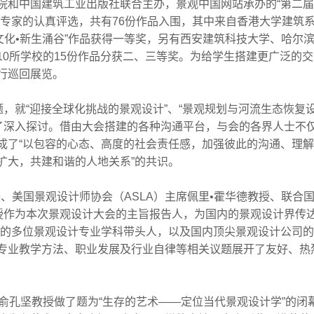
和中国建筑工业出版社联合主办，景观中国网站承办的“第二届
过专家的认真评选，共有76份作品入围，其中来自香港大学建筑
文化•新生涌谷”作品获得一等奖，另有西安建筑科技大学、哈尔
0所学校的15份作品分获二、三等奖。为给学生搭建更广泛的
行巡回展览。
就“迎接全球化挑战的景观设计”、“景观规划与河流生态恢复设
开了深入探讨。借由大会搭建的各种沟通平台，与会的各界人士不
成了“以包容的心态、高度的社会责任感，加强彼此的沟通、理
扩大，共建和谐的人地关系”的共识。
美国景观设计师协会（ASLA）主席佩里•霍华德教授、联合
授作为本次景观设计大会的主旨报告人，为国内的景观设计界传达
会的多位景观设计专业学科带头人，以及国内顶尖景观设计公司
专业教学方法、职业发展及行业自律等相关议题展开了友好、热
孔坚教授做了题为“生存的艺术——定位当代景观设计学”的闭