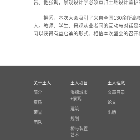
告。他强调，景观设计学必须重归土地设计监护
据悉，本次大会吸引了来自全国130余所高校的
人。教师、学生、景观从业者间的互动与对话是
习以获得有益启迪的形式。相信本次盛会的召开
关于土人
土人项目
土人理念
简介
海绵城市
文章目录
+景观
资质
论文
建筑
荣誉
出版
规划
团队
桥与装置
艺术