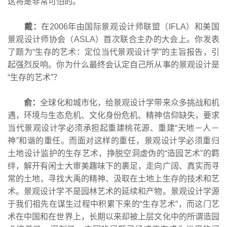
这将是非常可怕的。
戴：
在2006年由国际景观设计师联盟（IFLA）和美国
景观设计师协会（ASLA）首次联合主办的大会上。你发表
了题为“生存的艺术：定位当代景观设计学”的主旨报告，引
起强烈反响。你为什么最终会认定自己所从事的景观设计是
“生存的艺术”？
俞：
全球化和城市化，给景观设计学带来众多挑战和机
遇，环境与生态危机、文化身份危机、精神信仰缺失，要求
当代景观设计学必须承担起重建桃花源、重建“天地－人－
神”和谐的重任。而面对这样的重任，景观设计学必须重归
土地设计监护的生存艺术，挣脱空洞虚伪的“造园艺术”的羁
绊，解开有闲士大审美趣味下的裹足，走向广阔、真实而寻
常的土地，寻找大禹的精神、汲取在土地上生存的技术和艺
术。景观设计学不是园林艺术的延续和产物。景观设计学源
于我们祖先在谋生过程中积累下来的“生存艺术”，而这门艺
术在中国和在世界上，长期以来却被上层文化中的所谓造园