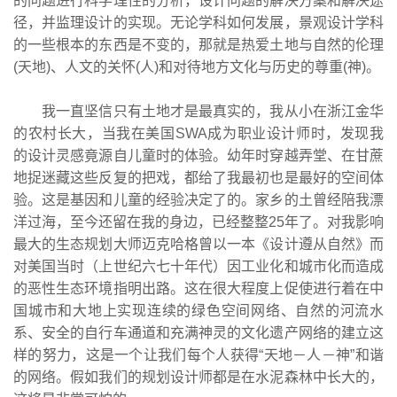
的问题进行科学理性的分析，设计问题的解决方案和解决途
径，并监理设计的实现。无论学科如何发展，景观设计学科
的一些根本的东西是不变的，那就是热爱土地与自然的伦理
(天地)、人文的关怀(人)和对待地方文化与历史的尊重(神)。
我一直坚信只有土地才是最真实的，我从小在浙江金华
的农村长大，当我在美国SWA成为职业设计师时，发现我
的设计灵感竟源自儿童时的体验。幼年时穿越弄堂、在甘蔗
地捉迷藏这些反复的把戏，都给了我最初也是最好的空间体
验。这是基因和儿童的经验决定了的。家乡的土曾经陪我漂
洋过海，至今还留在我的身边，已经整整25年了。对我影响
最大的生态规划大师迈克哈格曾以一本《设计遵从自然》而
对美国当时（上世纪六七十年代）因工业化和城市化而造成
的恶性生态环境指明出路。这在很大程度上促使进行着在中
国城市和大地上实现连续的绿色空间网络、自然的河流水
系、安全的自行车通道和充满神灵的文化遗产网络的建立这
样的努力，这是一个让我们每个人获得“天地－人－神”和谐
的网络。假如我们的规划设计师都是在水泥森林中长大的，