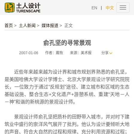
|
EN
中文
Toggl
navig
首页
>
土人新闻
>
媒体报道
>
正文
俞孔坚的寻常景观
2007-01-06
作者：戴牧
来源：美术报
分享
近些年来越来越为设计界和城市规划界熟悉的俞孔坚，
是美国哈佛大学设计学博士、北京大学景观设计学研究院院
长，一位致力于通过“反规划”途径、建立城市和区域的生态
基础设施、整合生态+文化遗产+游憩系统、重建“天地－人
－神”和谐的新桃源的景观设计师。
景观设计师俞孔坚把质朴的田野带入城市，并对时下建
筑业中盛行的崇洋风气展开了批判。他认为设计要倾听大地
的声音、符合大自然的过程和规律、充分利用资源和过程；