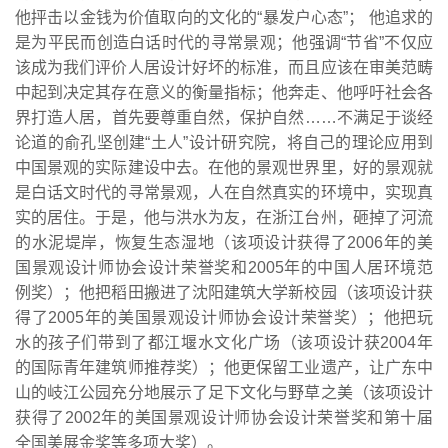
他抨击以金钱为价值取向的文化的“暴发户心态”； 他追求的
是为平民而创造白话时代的寻常景观；他强调“节省”不仅应
该成为我们评价人居设计好坏的标准，而且应该在审美范畴
中起到决定其存在意义的衡量指标；他奔走、他呼吁社会各
界打造人居，首先要尊重自然，保护自然……不满足于谈经
论道的俞孔坚创建“土人”设计研究院，将自己的理论应用到
中国景观的实际建设中去。在他的景观世界里，好的景观就
是白话文时代的寻常景观，人在自然真实的环境中，实现真
实的居住。于是，他与洪水为友，在浙江台州，砸掉了河流
的水泥堤岸，恢复生态湿地（该项设计获得了2006年的美
国景观设计师协会设计荣誉奖和2005年的中国人居环境范
例奖）；他把稻田搬进了沈阳建筑大学新校园（该项设计获
得了2005年的美国景观设计师协会设计荣誉奖）；他把玩
水的孩子们带到了都江堰水文化广场（该项设计获2004年
的国际青年建筑师推荐奖）；他更保留工业遗产，让广东中
山的岐江公园充分地展示了足下文化与野草之美（该项设计
获得了2002年的美国景观设计师协会设计荣誉奖和第十届
全国美展金奖等多项大奖）。