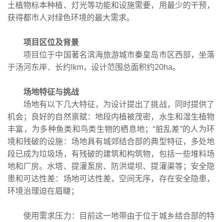
土植物标本种植、灯光等功能和设施需要，用最少的干预，
获得都市人对绿色环境的最大需求。
项目区位及背景
项目位于中国著名滨海旅游城市秦皇岛市区西部，坐落
于汤河东岸．长约lkm，设计范围总面积约20ha。
场地特征与挑战
场地有以下几大特征，为设计提出了挑战，同时提供了
机会；良好的自然禀赋：地段内植被茂密，水生和湿生植物
丰富，为多种鱼类和鸟类生物的栖息地；“脏乱差”的人为环
境和残破的设施：场地具有城郊结合部的典型特征，多处地
段已成为垃圾场，有残破的建筑和构筑物，包括一些堆料场
地和厂房。水塔、提灌泵房、防洪堤坝、提灌渠等；安全隐
患和可达性差：场地可达性差，空间无序，存在安全隐患，
环境治理迫在眉睫；
使用需求压力：目前这一地带由于位于城乡结合部的特