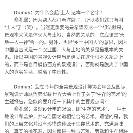
Domus：
为什么会起“土人”这样一个名字？
俞孔坚：
因为别人都打着洋牌子，所以我们就只有叫
“土人”了（笑）。当然更重要的是希望表达一个想法就是，
景观本来就是体现人与土地、自然的关系的，它应该是“天
地—人—神”合一的。另外，也是“乡土中国人”的意思，因为
中国自古就是一个农业国，人与土地的关系是最根本的关
系。所以中国的景观设计应当是建立在这个根本关系之上
的，而不是盲目模仿西方的景观设计，否则就是脱离了中国
人的真实生活、脱离了中国性。
Domus：
您在今年的全美景观设计师协会年会及国际
景观设计师联盟第43届世界大会上作了关于“生存的艺术”的
主题报告，您能简要介绍一下其中的主要观点吗？
俞孔坚：
景观设计学的起源，即“生存的艺术”，一种土
地设计和监护，并与治国之道相结合的艺术。遗憾的是，我
们的上层文化并没有珍惜这种源于生存艺术的、充满意味
的、真实的桃花源，因为那是一种与苦难、劳动和生存相联