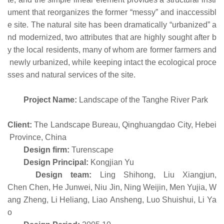
ument that reorganizes the former “messy” and inaccessibl
e site. The natural site has been dramatically “urbanized” a
nd modernized, two attributes that are highly sought after b
y the local residents, many of whom are former farmers and
newly urbanized, while keeping intact the ecological proce
sses and natural services of the site.
Project Name:
Landscape of the Tanghe River Park
Client:
The Landscape Bureau, Qinghuangdao City, Hebei
Province, China
Design firm:
Turenscape
Design Principal:
Kongjian Yu
Design team:
Ling Shihong, Liu Xiangjun,
Chen Chen, He Junwei, Niu Jin, Ning Weijin, Men Yujia, W
ang Zheng, Li Heliang, Liao Ansheng, Luo Shuishui, Li Ya
o