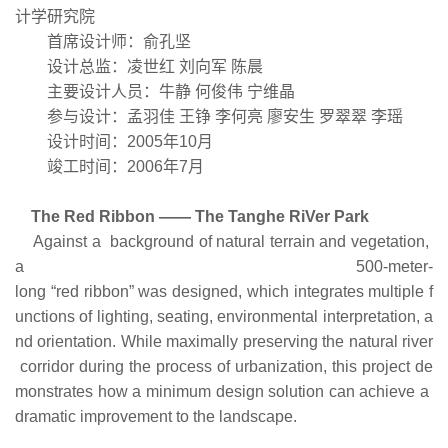
计学研究院
首席设计师：俞孔坚
设计总监：凌世红 刘向军 陈晨
主要设计人员：牛静 何俊伟 宁维晶
参与设计：孟羽佳 王铮 李何亮 廖安生 罗翠翠 李瑶
设计时间：2005年10月
竣工时间：2006年7月
The Red Ribbon —— The Tanghe RiVer Park
Against a background of natural terrain and vegetation,
a 500-meter-
long “red ribbon” was designed, which integrates multiple f
unctions of lighting, seating, environmental interpretation, a
nd orientation. While maximally preserving the natural river
corridor during the process of urbanization, this project de
monstrates how a minimum design solution can achieve a
dramatic improvement to the landscape.