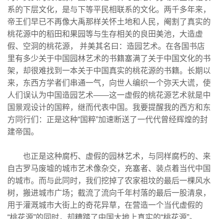
系的下层文化，是与下等平民相联系的文化。两千多年来，
帝王们早已不再像大禹那样关怀土地和人民，阉割了真实的
桃花源中的稻田和果园等与生存相关的良田美池，大造虚
假、空洞的桃花源， 并美其名曰：造园艺术。在各国书店
里有多少关于中国园林艺术的书籍塞满了关于中国文化的书
架，却很难找到一本关于中国真实的桃花源的书籍。长期以
来，东西方学者们串通一气，向世人编织一个弥天大谎，使
人们误认为中国造园艺术——这一虚假的桃花源艺术就是中
国景观设计的国粹，继而代表中国。我要提醒我的西方和东
方同行们：正是这种“国粹”加速断送了一代代曾经辉煌的封
建帝国。
也正是这种腐朽、虚假的园林艺术，与同样腐朽的、来
自古罗马废墟的城市艺术像杂交，充塞者、装点着当代中国
的城市。而与此同时，我们挖掉了农家祖坟的最后一棵风水
树，搬进城市广场；截流了流向千年村落的最后一股清泉，
用于灌溉城市大街上的奇花异草，在营造一个当代虚假的
“桃花源”的同时，却糟踏了中国大地上真实的“桃花源”。