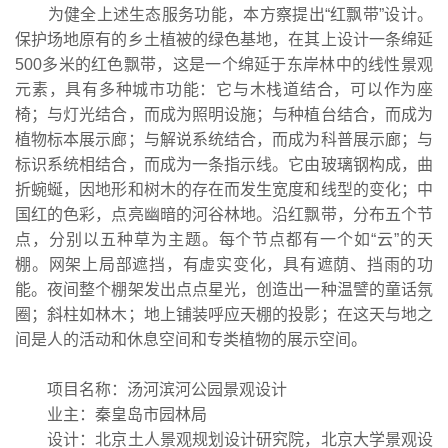
为健全上述生态服务功能，本方察提出“红飘带”设计。
保护场地原有的乡土植被的绿色基地，在其上设计一条绵延
500多米的红色飘带，这是一个绵延于东岸林中的线性景观
元素，具有多种城市功能：它与木栈道结合，可以作为座
椅；与灯光结合，而成为照明设施；与种植台结合，而成为
植物标本展示廊；与解说系统结合，而成为科普展示廊；与
标识系统相结合，而成为一条指示线。它由玻璃钢构成，曲
折蜿蜒，因地形和树木的存在而发生宽度和线型的变化；中
国红的色彩，点亮幽暗的河谷林地。沿红飘带，分布五个节
点，分别以五种草为主题。每个节点都有一个如“云”的天
棚。网架上局部遮挡，有虚实变化，具有遮荫、挡雨的功
能。夜间整个棚架发出点点星光，创造出一种温譬的童话氛
圈；斜柱如林木；地上铺装呼应天棚的投影；在这天与地之
间是人的活动和休息空间和专类植物的展示空间。
项目名称：汤河滨河公园景观设计
业主：秦皇岛市园林局
设计：北京土人景观规划设计研究院，北京大学景观设