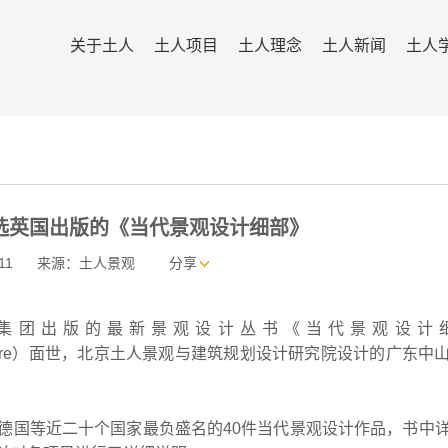
关于土人
土人项目
土人理念
土人新闻
土人
选英国出版的《当代景观设计细部》
11
来源：土人景观
分享
ng出版集团出版的最新景观设计丛书《当代景观设计
ape Architecture）面世，北京土人景观与建筑规划设计研究院设计的广东
国等近二十个国家最负盛名的40件当代景观设计作品，书中