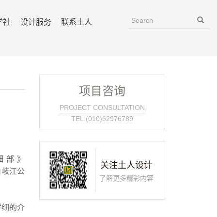
学社
设计服务
联系土人
项目咨询
PROJECT CONSULTATION
TEL:(010)62976789
细部》
关注土人设计
中山岐江公
了解更多精彩内容
详细的介