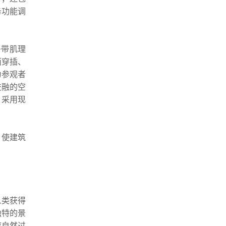
务功能调
条带肌理
面穿插、
为参观者
交融的空
，采用现
，使建筑
人类获得
独特的景
应自然过