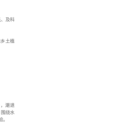
光、及科
地乡土植
蟹，潮退
。围绕水
验。