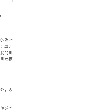
3
桥的海湾
为北戴河
独特的地
涂地已被
。
以外，涉
物茂盛而