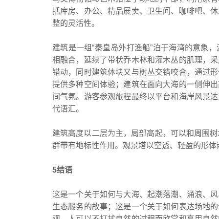
括库房、办公、精品展卖、卫生间、咖啡吧、休
整的灵活性。
建筑是一组“秦皇岛外打渔船”泊于海湾的意象
相融合，延续了带状乔木林和灌木丛的肌理，采
错动，同时建筑体块又与树丛交错咬合，通过形
提供多种空间体验；建筑在面向大海的一侧伸出
间气氛。游客参观旅程最终以平台和海岸风景达
代语汇。
建筑高度以二层为主，局部高起，可以和周围树
群带有地标性作用。观景塔以空透、轻盈的形体
5结语
这是一个关于如何与大海、起潮落潮、涌浪、风
生态服务的故事；这是一个关于如何表达场地的
观，人可以不打扰自然的过程而欣赏和享用自然