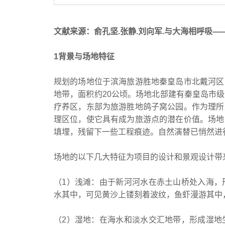
文献来源：俞孔坚.张静.刘向军.与大海相呼吸——秦皇
1背景与场地特征
规划的场地位于滨海旅游胜地秦皇岛市北戴河区
地带，面积约20公顷。场地北部建有秦皇岛市
疗养区，东部为旅游胜地鸽子窝公园。作为理所
理区位，使它具有成为旅游点的潜在价值。场地
填埋，残留下一些工程痕迹。自然演替已悄然进
场地的以下几大特征为项目的设计和景观设计带
（1）浅滩：由于新河河水在赤土山桥处入海，
水其中，可见黄沙上镂刻着波纹，鱼虾漫游其中
（2）湿地：在海水和淡水交汇地带，形成湿地