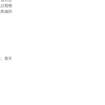
然过程相
然和谐的
荣、袁天