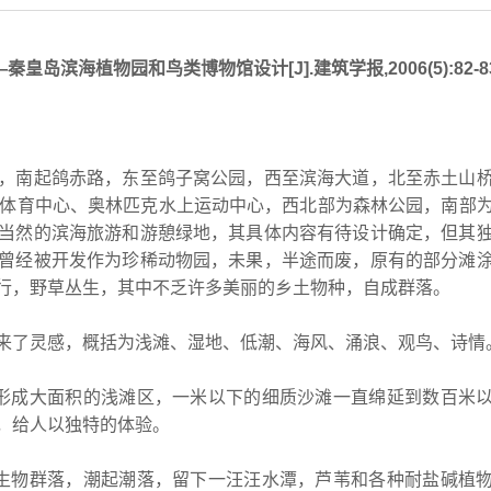
岛滨海植物园和鸟类博物馆设计[J].建筑学报,2006(5):82-8
，南起鸽赤路，东至鸽子窝公园，西至滨海大道，北至赤土山
级体育中心、奥林匹克水上运动中心，西北部为森林公园，南部
当然的滨海旅游和游憩绿地，其具体内容有待设计确定，但其
曾经被开发作为珍稀动物园，未果，半途而废，原有的部分滩
行，野草丛生，其中不乏许多美丽的乡土物种，自成群落。
来了灵感，概括为浅滩、湿地、低潮、海风、涌浪、观鸟、诗情
形成大面积的浅滩区，一米以下的细质沙滩一直绵延到数百米
，给人以独特的体验。
生物群落，潮起潮落，留下一汪汪水潭，芦苇和各种耐盐碱植