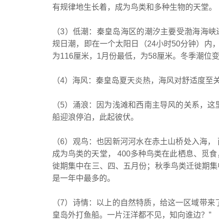
有规律地生长着，成为鸟类和多种生物的天堂。
（3）低潮：秦皇岛海区的潮汐主要受渤海海峡
规日潮，即在一个太阳日（24小时50分钟）内，
为116厘米，1月份最低，为58厘米。冬季潮位
（4）海风：秦皇岛夏天炎热，海风对舒适度至
（5）涌浪：因为浅滩和西南主导风的关系，这
船迎浪停泊，此起彼伏。
（6）观鸟：也因新河河水在赤土山桥处入海，
成为鸟类的天堂， 400多种鸟类在此栖息、觅
徙期集中在三、四、五月份；秋季鸟类迁徙期集
是一年中最多的。
（7）诗情：以上的自然特质，给这一区域带来
皇岛外打鱼船。一片汪洋都不见，知向谁边？”