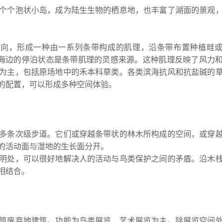
个个泡状小岛，成为陆生生物的栖息地，也丰富了湖面的景观
风向，形成一种由一系列条带构成的肌理，沿条带布置种植畦
在海边的停泊状态是条带肌理的灵感来源。这种肌理反映了风力
为主，包括原场地中的禾本科草类。各类滨海抗风和抗盐碱的
的配置，可以形成多种空间体验。
多条次级步道。它们或穿越条带状的林木所构成的空间，或穿
的活动面与湿地的生长面分开。
明处，可以很好地解决人的活动与鸟类保护之间的矛盾。沿木
相结合。
筑废弃地建筑。功能为鸟类展览、艺术展览为主。除展览空间