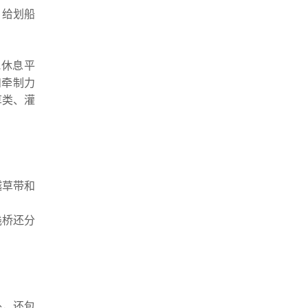
，给划船
或休息平
和牵制力
草类、灌
越草带和
栈桥还分
外，还包