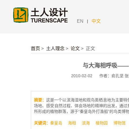
|
EN
中文
首页
>
土人理念
>
论文
>
正文
与大海相呼吸——
2010-02-02
作者：俞孔坚 张
摘要：
这是一个以滨海湿地和观鸟类栖息地为主要特
场地、感受自然过程、体会场地的精神的出发，通过
所形成的植物群落，源于“秦皇岛外打渔船”的鸟类博
关键词：
秦皇岛
海相
滨海
植物园
博物馆