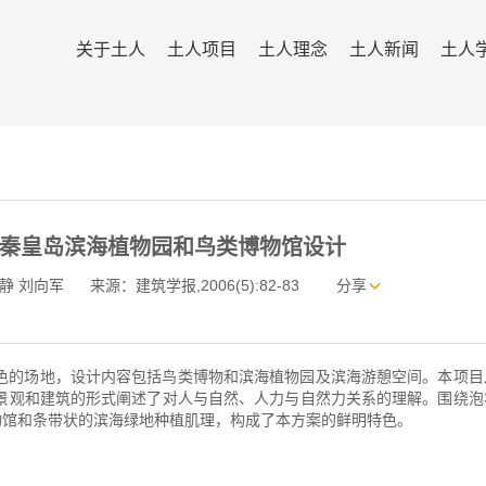
关于土人
土人项目
土人理念
土人新闻
土人
秦皇岛滨海植物园和鸟类博物馆设计
静 刘向军
来源：建筑学报,2006(5):82-83
分享
色的场地，设计内容包括鸟类博物和滨海植物园及滨海游憩空间。本项目
景观和建筑的形式阐述了对人与自然、人力与自然力关系的理解。围绕泡
物馆和条带状的滨海绿地种植肌理，构成了本方案的鲜明特色。