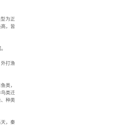
类型为正
最高，皆
据。
，外打渔
和鱼类，
季鸟类迁
量、种类
滔天，秦