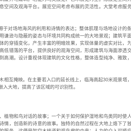
息空间及观海平台。展览空间考虑布展的灵活性。大堂考虑服
，源于对场地海风的利用和诗情的表达；整体肌理与场地设计的
用谦逊与隐蔽的姿态与环境共同构成统一的大地景观；建筑平
体的穿插变化，产生丰富的明暗效果，实现体量的虚实对比，
高低错落的平台，提供良好的观海空间，形成建筑与海面渗透
到高潮。设计重视体现建筑的文化性格，整体造型纯净、雅致
木相互掩映。在主要若入口的延长线上，临海高起30米观景塔
嵌入大地，提高了该区域的可识别性。
、植物和鸟对话的故事；一个关于如何保护湿地和鸟类同时使
诗情，创造新的诗意的故事。独特的自然过程在大地上烙下了
的服务，这便是架空木栈道和观鸟廊的由来；人力的介入可顺