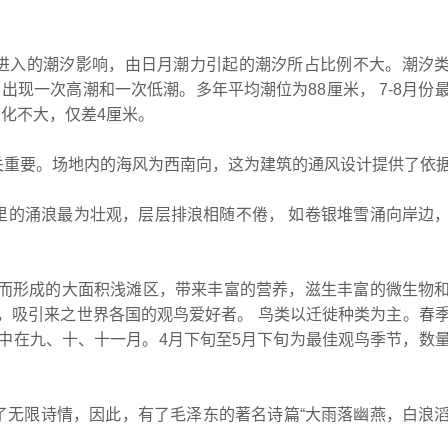
进入的潮汐影响，由日月潮力引起的潮汐所占比例不大。潮汐
出现一次高潮和一次低潮。多年平均潮位为88厘米， 7-8月份
变化不大，仅差4厘米。
关重要。场地内的海风为西南向，这为建筑的通风设计提供了依
里的涌浪最为壮观，层层排浪相随不倦， 如卷银堆雪涌向岸边
 而形成的大面积浅滩区，带来丰富的营养，滋生丰富的微生物
食，吸引来之世界各国的观鸟爱好者。 鸟类以迁徙种类为主。春
中在九、十、十一月。4月下旬至5月下旬为最佳观鸟季节，数
了无限诗情，因此，有了毛泽东的著名诗篇“大雨落幽燕，白浪