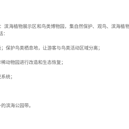
：滨海植物展示区和鸟类博物园，集自然保护、观鸟、滨海植
括：
圾；保护鸟类栖息地，让游客与鸟类活动区域分离；
珍稀动物园进行改造和生态恢复；
说系统；
一的滨海公园带。