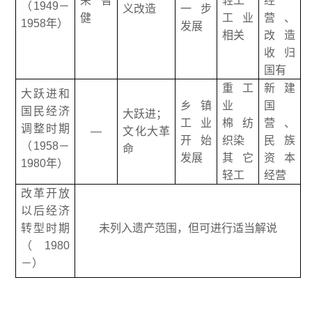
荣智
轻工
经
（1949－
义改造
一步
健
工业
营、
1958年）
发展
相关
改造
收归
国有
重工
新建
大跃进和
乡镇
业
国
国民经济
大跃进；
工业
棉纺
营、
调整时期
—
文化大革
开始
织染
民族
（1958－
命
发展
其它
资本
1980年）
轻工
经营
改革开放
以后经济
转型时期
未列入遗产范围，但可进行适当解说
（1980
－）