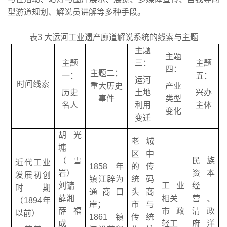
型游道规划、解说员讲解等多种手段。
表3 大运河工业遗产廊道解说系统的线索与主题
主题
主题
主题
三：
主题
四：
主题二：
一：
五：
运河
时间线索
重大历史
产业
历史
土地
兴办
事件
类型
名人
利用
主体
变化
变迁
胡光
老城
墉
区中
（雪
民族
近代工业
1858年
的传
岩）
资本
发展初创
镇江辟为
统码
刘镛
工业
经
时期
通商口
头商
薛湘
相关
营、
（1894年
岸；
市与
薛福
市政
清政
以前）
1861镇
传统
成
轻工
府洋