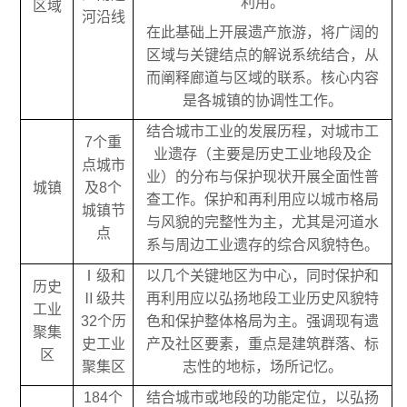
利用。
区域
河沿线
在此基础上开展遗产旅游，将广阔的
区域与关键结点的解说系统结合，从
而阐释廊道与区域的联系。核心内容
是各城镇的协调性工作。
结合城市工业的发展历程，对城市工
7个重
业遗存（主要是历史工业地段及企
点城市
业）的分布与保护现状开展全面性普
城镇
及8个
查工作。保护和再利用应以城市格局
城镇节
与风貌的完整性为主，尤其是河道水
点
系与周边工业遗存的综合风貌特色。
Ⅰ级和
以几个关键地区为中心，同时保护和
历史
Ⅱ级共
再利用应以弘扬地段工业历史风貌特
工业
32个历
色和保护整体格局为主。强调现有遗
聚集
史工业
产及社区要素，重点是建筑群落、标
区
聚集区
志性的地标，场所记忆。
184个
结合城市或地段的功能定位，以弘扬