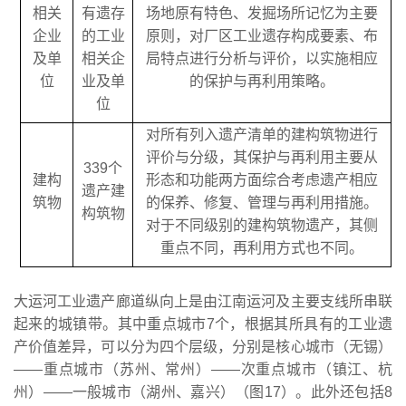
相关
有遗存
场地原有特色、发掘场所记忆为主要
企业
的工业
原则，对厂区工业遗存构成要素、布
及单
相关企
局特点进行分析与评价，以实施相应
位
业及单
的保护与再利用策略。
位
对所有列入遗产清单的建构筑物进行
评价与分级，其保护与再利用主要从
339个
建构
形态和功能两方面综合考虑遗产相应
遗产建
筑物
的保养、修复、管理与再利用措施。
构筑物
对于不同级别的建构筑物遗产，其侧
重点不同，再利用方式也不同。
大运河工业遗产廊道纵向上是由江南运河及主要支线所串联
起来的城镇带。其中重点城市7个，根据其所具有的工业遗
产价值差异，可以分为四个层级，分别是核心城市（无锡）
——重点城市（苏州、常州）——次重点城市（镇江、杭
州）——一般城市（湖州、嘉兴）（图17）。此外还包括8