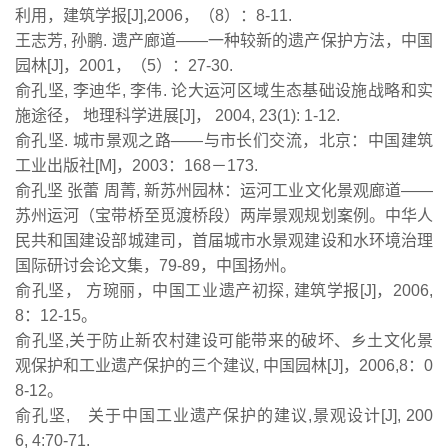
利用，建筑学报[J],2006，（8）：8-11.
王志芳, 孙鹏. 遗产廊道——一种较新的遗产保护方法，中国
园林[J]，2001，（5）：27-30.
俞孔坚, 李迪华, 李伟. 论大运河区域生态基础设施战略和实
施途径， 地理科学进展[J]， 2004, 23(1): 1-12.
俞孔坚. 城市景观之路——与市长们交流，北京：中国建筑
工业出版社[M]，2003：168－173.
俞孔坚 张蕾 周菁, 新苏州园林：运河工业文化景观廊道——
苏州运河（宝带桥至觅渡桥段）两岸景观规划案例。中华人
民共和国建设部城建司，首届城市水景观建设和水环境治理
国际研讨会论文集，79-89，中国扬州。
俞孔坚， 方琬丽，中国工业遗产初探, 建筑学报[J]，2006,
8：12-15。
俞孔坚,关于防止新农村建设可能带来的破坏、乡土文化景
观保护和工业遗产保护的三个建议, 中国园林[J]，2006,8：0
8-12。
俞孔坚, 关于中国工业遗产保护的建议,景观设计[J], 200
6, 4:70-71.