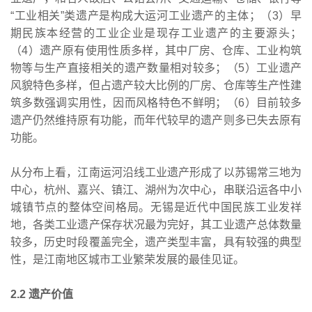
“工业相关”类遗产是构成大运河工业遗产的主体；（3）早
期民族本经营的工业企业是现存工业遗产的主要源头；
（4）遗产原有使用性质多样，其中厂房、仓库、工业构筑
物等与生产直接相关的遗产数量相对较多；（5）工业遗产
风貌特色多样，但占遗产较大比例的厂房、仓库等生产性建
筑多数强调实用性，因而风格特色不鲜明；（6）目前较多
遗产仍然维持原有功能，而年代较早的遗产则多已失去原有
功能。
从分布上看，江南运河沿线工业遗产形成了以苏锡常三地为
中心，杭州、嘉兴、镇江、湖州为次中心，串联沿运各中小
城镇节点的整体空间格局。无锡是近代中国民族工业发祥
地，各类工业遗产保存状况最为完好，其工业遗产总体数量
较多，历史时段覆盖完全，遗产类型丰富，具有较强的典型
性，是江南地区城市工业繁荣发展的最佳见证。
2.2 遗产价值