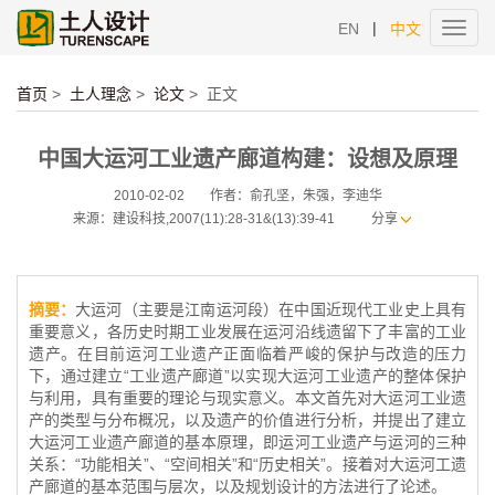
|
EN
中文
Toggl
navig
首页
>
土人理念
>
论文
>
正文
中国大运河工业遗产廊道构建：设想及原理
2010-02-02
作者：俞孔坚，朱强，李迪华
来源：建设科技,2007(11):28-31&(13):39-41
分享
摘要：
大运河（主要是江南运河段）在中国近现代工业史上具有
重要意义，各历史时期工业发展在运河沿线遗留下了丰富的工业
遗产。在目前运河工业遗产正面临着严峻的保护与改造的压力
下，通过建立“工业遗产廊道”以实现大运河工业遗产的整体保护
与利用，具有重要的理论与现实意义。本文首先对大运河工业遗
产的类型与分布概况，以及遗产的价值进行分析，并提出了建立
大运河工业遗产廊道的基本原理，即运河工业遗产与运河的三种
关系：“功能相关”、“空间相关”和“历史相关”。接着对大运河工遗
产廊道的基本范围与层次，以及规划设计的方法进行了论述。