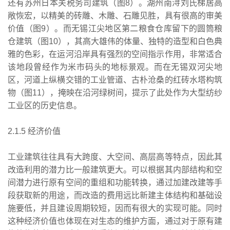
还有苏州日本关税务司建筑（图8）。湖州南浔刘氏梯居高
敞恢宏，以精美的砖雕、木雕、石雕见胜，具有很高的审美
价值（图9）。而无锡江尖地区第二粮食仓库留下的圆筒粮
仓建筑（图10），其高大雄伟的体量、独特的造型和白色典
雅的色彩，在运河沿岸具有强烈的空间指示作用，非常适合
该地段曾经作为米市码头的地标景观。而在无锡双河尖地
区，河道上纵横交错的工业管道、古朴沧桑的红砖水塔构筑
物（图11），掩映在沿河绿树间，提示了此处作为大型纺纱
工业区的历史信息。
2.1.5 经济价值
工业建筑往往具有大跨度、大空间、高层高等特点，因此其
改造利用的潜力比一般建筑更大。可以根据其内部结构和空
间潜力进行原有空间的重组和功能转换，通过加建改建等手
段获取新的用途，而改造的费用远比新建主体结构和基础设
施要低，并且建设周期较短，因而有很大的实现可能。同时
这种经济价值也体现在对生态的维护方面，通过对于原有建