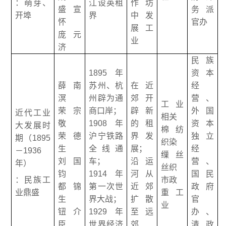
：萌芽、
江设英租
作坊
盛宣
务派
开埠
界
中发
怀
官办
展工
庞元
业
济
民族
1895年
资本
薛南
苏州、杭
在近
经
溟
州辟为通
郊开
营、
工业
荣宗
商口岸；
辟新
外国
近代工业
相关
敬
1908年
的租
资本
大发展时
棉纺
荣德
沪宁铁路
界发
独立
期（1895
织染
生
全线通
展；
经
－1936
缫丝
刘国
车；
沿运
营、
年）
丝织
钧
1914年
河从
国民
：民族工
市政
都锦
第一次世
近郊
政府
业鼎盛
重工
生
界大战；
扩散
官
业
钮介
1929年
至远
办、
臣
世界经济
郊
清政