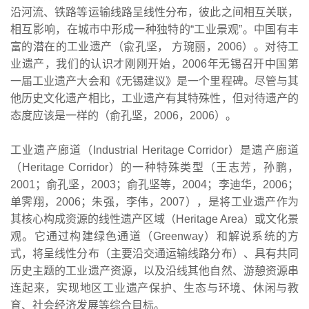
沿河流、铁路等运输线路呈线性分布，彼此之间相互关联，
相互影响，在城市中形成一种独特的“工业景观”。中国有丰
富的潜在的工业遗产（兪孔坚， 方琬丽，2006）。对待工
业遗产，我们的认识才刚刚开始，2006年无锡召开中国第
一届工业遗产大会和《无锡建议》是一个里程碑。尽管与其
他历史文化遗产相比，工业遗产有其特殊性，但对待遗产的
态度应该是一样的（俞孔坚，2006，2006）。
工业遗产廊道（Industrial Heritage Corridor）是遗产廊道
（Heritage Corridor）的一种特殊类型（王志芳，孙鹏，
2001；俞孔坚，2003；俞孔坚等，2004；李迪华，2006；
单霁翔，2006；朱强，李伟，2007），是将工业遗产作为
其核心构成资源的线性遗产区域（Heritage Area）或文化景
观。它通过构建绿色通道（Greenway）和解说系统的方
式，将呈线性分布（主要沿交通运输线路分布）、具有共同
历史主题的工业遗产资源，以及沿线其他自然、游憩资源串
连起来，实现地区工业遗产保护、生态与环境、休闲与教
育、社会经济发展等综合目标。