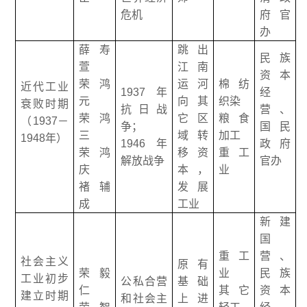
危机
府官
办
薛寿
跳出
民族
萱
江南
资本
荣鸿
运河
棉纺
近代工业
1937年
经
元
向其
织染
衰败时期
抗日战
营、
荣鸿
它区
粮食
（1937－
争；
国民
三
域转
加工
1948年）
1946年
政府
荣鸿
移资
重工
解放战争
官办
庆
本，
业
褚辅
发展
成
工业
新建
国
重工
营、
社会主义
原有
荣毅
业
民族
工业初步
公私合营
基础
仁
其它
资本
建立时期
和社会主
上进