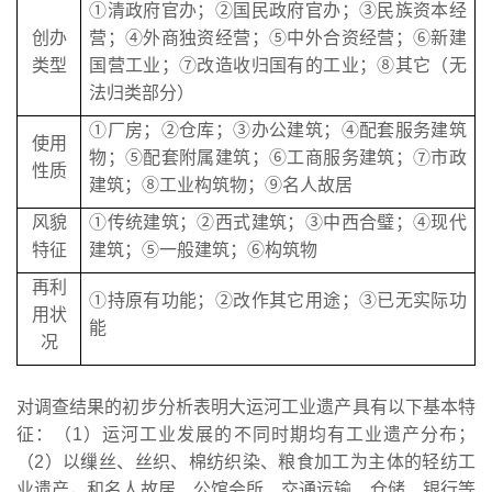
①清政府官办；②国民政府官办；③民族资本经
创办
营；④外商独资经营；⑤中外合资经营；⑥新建
类型
国营工业；⑦改造收归国有的工业；⑧其它（无
法归类部分）
①厂房；②仓库；③办公建筑；④配套服务建筑
使用
物；⑤配套附属建筑；⑥工商服务建筑；⑦市政
性质
建筑；⑧工业构筑物；⑨名人故居
风貌
①传统建筑；②西式建筑；③中西合璧；④现代
特征
建筑；⑤一般建筑；⑥构筑物
再利
①持原有功能；②改作其它用途；③已无实际功
用状
能
况
对调查结果的初步分析表明大运河工业遗产具有以下基本特
征：（1）运河工业发展的不同时期均有工业遗产分布；
（2）以缫丝、丝织、棉纺织染、粮食加工为主体的轻纺工
业遗产，和名人故居、公馆会所、交通运输、仓储、银行等