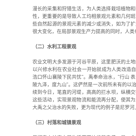
漫长的采集和狩猎生活，为人类选择栽培植物和
性，更重要的是导致人工均相景观元素和几何斑
些自然起源的景观元素的减少或消失，如为了扩
很大变化，在局部景观生产力提高的同时，人
（二）水利工程景观
农业文明大多发源于河谷平原，这里肥沃的土地
以兴修水利在农业社会一开始就成为人类改造自
浩口怀山襄陵下民共忧"。禹奉命治水，"行山
陂九泽，度九山"。这俨然是一次前所未有的以
续到今日，笔直的河堤，高高的拦水坝，纵横交
这些活动，实现景观物流和能流再分配，使其为
大禹之父治水的失败，更为现代的例子是尼
（三）村落和城镇景观