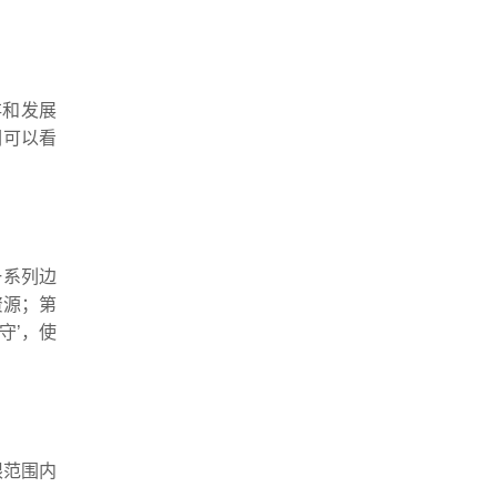
存和发展
们可以看
一系列边
资源；第
守’，使
限范围内