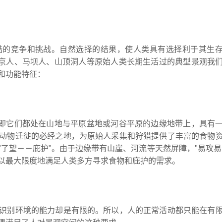
酷的竞争和挑战。自然选择的结果，使人类具有选择利于其生
北京人、马坝人、山顶洞人等原始人类长期生活过的典型景观我
结构和功能特征：
，即它们都处在山地与平原盆地或河谷平原的边缘地带上，具有
动物迁徙的必经之地，为原始人采集和狩猎提供了丰富的食物
了望－－庇护"。由于边缘带有山崖、河流等天然屏障，"易攻易
可以最大限度地满足人类多方寻求食物和庇护的需求。
识别环境的能力却是有限的。所以，人的正常活动都只能在有