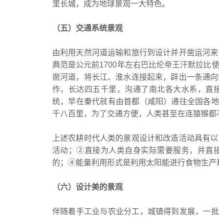
里长城，成为地球景观一大特色。
（五）交通系统景观
由利用天然河道运输和旅行到设计并开凿运河来
典范是公元前1700年左右巴比伦帝王汗默拉比
凿河道，将长江、淮水连接起来，辟出一条通向
作，长达四五千里，沟通了南北各大水系，直
统，早在秦代就有由首都（咸阳）通往全国各地
千八百里，为了交通方便，人类甚至在连猿猴都
上述农耕时代人类的景观设计和改造活动具有以
活动；②直接为人类自身实际需要服务，并直
的；④能量利用形式是利用太阳能进行食物生产
（六）设计美的景观
伴随着手工业与农业分工，城镇得到发展，一批