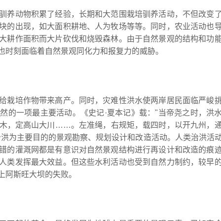
驯养动物积累了经验，长期和大范围栽培驯养活动，不但改变
块的出现，如大面积耕地、人为牧场等等。同时，农业活动也
大耕作面积而大片砍伐和烧毁森林。由于自然景观的结构和功
类也时刻面临着自然景观同化力和报复力的威胁。
给栽培作物带来高产。同时，灾难性洪水使两岸居民面临严峻
然的一项最主要活动。《史记·夏本记》载："当帝尧之时，洪
 表木，定高山大川……。左准绳，右规矩，载四时，以开九州，
治洪为主要目的的景观勘察、规划设计和改造活动。人类治洪活
错的灌溉网都是有意识对自然景观结构进行再设计和改造的痕
人类发挥最大效益。但这些水利活动也受到自然力制约，较早
罗河上阿斯旺大坝的失败。