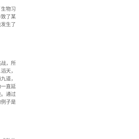
了生物习
导致了某
能发生了
挑战，所
水滔天，
通九道，
动一直延
迹。通过
的例子是