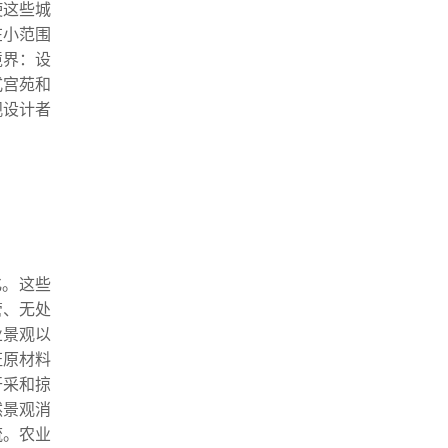
使这些城
在小范围
境界：设
式宫苑和
观设计者
化。这些
管、无处
业景观以
证原材料
开采和掠
然景观消
流。农业