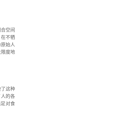
闭合空间
；在不牺
为原始人
大限度地
映了这种
了人的各
满足对食