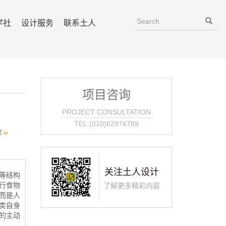
学社
设计服务
联系土人
项目咨询
PROJECT CONSULTATION
TEL:(010)62976789
享
关注土人设计
等结构
行食物
了解更多精彩内容
而是人
类自身
的主动