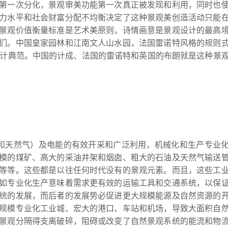
第一次分化，景观审美功能第一次真正被发现和利用，同时也
力水平和社会财富分配不均衡决定了这种景观美创造活动只能
景观价值衡量标准是艺术美原则，诗情画意是景观设计的最高
们。中国皇家园林和江南文人山水园，法国雷诺特风格的规则
"的设计典范。中国的计成、法国的雷诺特和英国的布朗就是这种景
和天然气）及电能的有效开采和广泛利用，机械化和生产专业
模的煤矿、高大的采油井架和烟囱、粗大的石油及天然气输送
等等。这些都是以往任何时代没有的景观元素。而且，这些工
如专业化生产意味着需求更有效的运输工具和交通系统，以保
统的发展，而后者的发展势必促进更大规模能源及自然资源的
规模专业化工业城、宏大的港口、车站和机场，导致大面积自
景观分隔得支离破碎，阻碍或改变了自然景观系统的能流和物