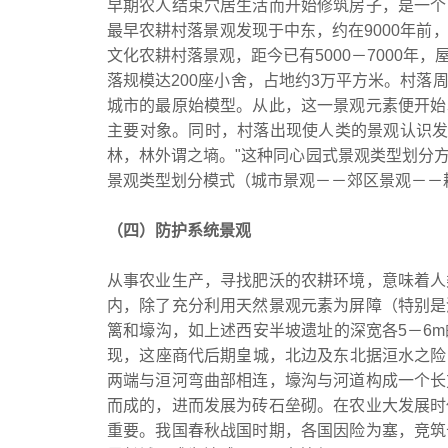
早期农人结束穴居生活而开始修筑房子，是一个
最早农耕村落景观发现于中东，约在9000年
文化农耕村落景观，距今已有5000－7000
落规模达200座小舍，占地约3万平方米。村
城市的最原始模型。从此，这一景观元素便开始
主要对象。同时，村落出现使人类的景观认识发
林，林外谓之墒。"这种同心园式景观类型划分
景观类型划分模式（城市景观－－郊区景观－
（四）防护系统景观
从事农业生产，寻找肥沃的农耕环境，意味着人
内，除了充分利用天然景观元素为屏障（特别是
篱和壕沟，如上述西安半坡遗址的深宽各5－6
现，这座商代后期皇城，北边及东北据洹水之险，
两端与洹河弯曲部相连，壕沟与河道构成一个长
而成的，进而发展为砖石垒砌。在农业大发展时
重要。我国春秋战国时期，各国因险为塞，竞筑