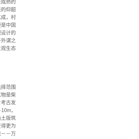
全成熟的
表的仰韶
筑成，村
便是中国
观设计的
野外谓之
景观生态
选择范围
筑物是柴
虚考古发
10m，
由土版筑
变得更为
统－－万