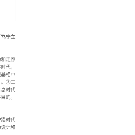
肖笃宁主
构和走廊
耕时代，
观基相中
一。③工
信息时代
终目的。
狩猎时代
动设计和