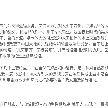
专门为交通运输服务，又使大地景观发生了变化。已知最早的
使用的运河，长达160多km，用于军队输送。我国春秋时代的吴
宋、鲁的水道。隋代的大运河是这种人工设计的水上交通系统
接间接改变了中国大地的景观结构和能量及物质分配。至于陆
的驰道，"东穷燕齐，南极吴楚"、并有隧道连接咸阳与九原，
不敢攀的绝壁上修筑栈道。
下几个主要特点：①在自然景观基相中进行，是一种对自然景
接受人意识控制；③人为引入的景观元素在物质构成上基本是
和利用畜力,水力和风力进行必要的生产及交通运输等活动。
久居城市、与自然景观生态功利性相脱离"城里人"出现了，景