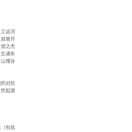
人工运河
人就曾开
景观之杰
上交通系
堑山埋谷
观的对抗
自然起源
观（包括