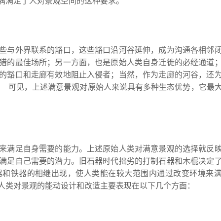
角隅满足了人对景观空间的这种要求。
些与外界联系的豁口，这些豁口沿河谷延伸，成为沟通各相邻
猎的最佳场所；另一方面，也是原始人类自身迁徙的必经通道
的豁口和走廊有效地阻止入侵者；当然，作为走廊的河谷，还
 可见，上述满意景观对原始人来说具有多种生态优势，它最
求。
来满足自身需要的能力。上述原始人类对满意景观的选择就反
满足自己需要的潜力。旧石器时代拙劣的打制石器和木棍决定
器和铁器的相继出现，使人类能在较大范围内通过改变环境来
，人类对景观的能动设计和改造主要表现在以下几个方面：