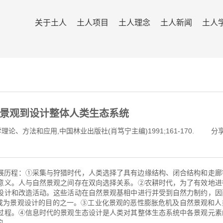
关于土人
土人项目
土人理念
土人新闻
土人
景观到设计整体人类生态系统
论、方法和应用,中国林业出版社(肖笃宁主编)1991;161-170.
分
展历程：①采集与狩猎时代，人类选择了具有边缘结构、闭合结构和走廊
意义。人与自然景观之间存在双向选择关系。②农耕时代，为了有效地进
设计和改造活动。这些活动在自然景观基相中进行并受到自然力制约，因
能成为景观设计的目的之一。③工业化景观的恶性膨胀危机及自然景观和人
过程。④信息时代的景观生态设计是人类对其整体生态系统中各景观元素
的。