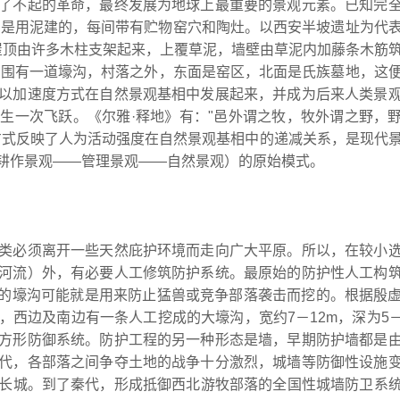
了不起的革命，最终发展为地球上最重要的景观元素。已知完
前，是用泥建的，每间带有贮物窑穴和陶灶。以西安半坡遗址为代
年，屋顶由许多木柱支架起来，上覆草泥，墙壁由草泥内加藤条木筋
落周围有一道壕沟，村落之外，东面是窑区，北面是氏族墓地，这
以加速度方式在自然景观基相中发展起来，并成为后来人类景
生一次飞跃。《尔雅·释地》有："邑外谓之牧，牧外谓之野，
方式反映了人为活动强度在自然景观基相中的递减关系，是现代
－耕作景观——管理景观——自然景观）的原始模式。
类必须离开一些天然庇护环境而走向广大平原。所以，在较小
河流）外，有必要人工修筑防护系统。最原始的防护性人工构
m的壕沟可能就是用来防止猛兽或竞争部落袭击而挖的。根据殷
西边及南边有一条人工挖成的大壕沟，宽约7－12m，深为5－
方形防御系统。防护工程的另一种形态是墙，早期防护墙都是
代，各部落之间争夺土地的战争十分激烈，城墙等防御性设施
长城。到了秦代，形成抵御西北游牧部落的全国性城墙防卫系