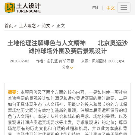
|
EN
中文
Toggl
navig
首页
>
土人理念
>
论文
>
正文
土地伦理注解绿色与人文精神——北京奥运沙
滩排球场外围及赛后景观设计
2010-02-02
作者：俞孔坚 贾军 石春
来源：风景园林, 2008(3):4.
分享
摘要：
本项目涉及了两个方面的核心内容，一是如何使一项社会
普遍需要的景观设计如何满足和适应奥运赛事的瞬时需要，二是
如何正真体现生态与人文精神，用最少的投入和最节约的方式保
留场地历史同时有效地创造新的景观，注解本届奥运所倡导的绿
色与人文精神。本设计从社会和城市的需求、场地的秉赋、以及
景观设计适应奥运赛场要求等出发，寻求景观设计的定位；尊重
场地原有的历史文化和自然的过程和格局，并以此为本底和背
景，演绎体现新时代景观的功能和结构。设计表达了关于绿色奥