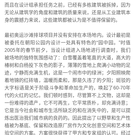
而且在设计组承担任务之前，已经有多栋建筑被拆掉，因为
无论从建筑学的角度和建筑的质量来说，还是从工业建筑本
身的震撼力来说，这些建筑都被认为是不值得保留的。
最初奥运沙滩排球项目并没有安排在本场地内。设计最初是
被委托在朝阳公园内设计一处具有特色的“园中园。”时值
2005年的春节前夕，当设计组进入场地进行调查时，我们
被场地的独特氛围感动了：白雪覆盖着笔直的大道，高大的
椿树和白杨投下灰色的影子，薄薄的雪地上爬满小动物的足
迹，宁静而充满生机，这是一个闹市中的绿洲；夕阳照映爬
着地锦的红砖墙，温暖而柔和，那是久违了的夕阳；斑驳的
大字标语是关于阶级斗争和革命加生产的，唤起了60-70年
代的火红的记忆。我们顿时感到，尽管算不上文物，这却是
一份难得的遗产，它不可再生，它平常质朴，却充满诗意；
它是当今社会和城市生活所缺乏的和在消失中的，是可以提
炼出医治我们城市病的良药的。因此提出了以野草和生产性
植被为基底、保留和改造原厂房作为文化创意空间和艺术体
验空间的方案。方案很快获得了甲方和专家组的认可。经过