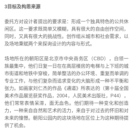
3目标及构思来源
委托方对设计者提出的要求是：形成一个独具特色的公共休
闲区。这一要求既简单又模糊，具有很大的自由创作空间，
同时，又具有很大的挑战性。创作组从城市和社会需求，以
及场地秉赋两个来探询设计的内容与形式。
场地所在的朝阳区是北京市中央商务区（CBD），白领一
族最集中，他们日复一日在在高层楼房的电梯与上下班的城
市街道和地铁中穿梭，简单整洁的办公环境、重复而单调的
专业工作，与他们复杂而追求变化的大脑形成一种不平衡和
张力。如画家刘仁杰的作品《通道》所表达的（第十届全国
美术作品展览获奖作品，2004，人民美术出版社，P44），
他们常常表情呆滞，面无血色。他们期待一种变化和创造
力，一种来自自然和艺术的活力，来自于对过去的怀旧和对
未来的憧憬。朝阳公园内的这块场地在区位上为这种期待提
供了机会。