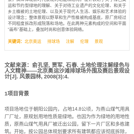
运和节约型绿地的理解、关于对待工业遗产的文化伦理、和关于
乡土植被的土地伦理、以及关于现代人生活、娱乐和艺术体验的
设计理念；整体景观以野草和生产性植被构成基底，原厂房经过
不同程度拆改形成院落和场地。在此两种元素构成的空间和平面
“画布”基础上，叠加时尚和创意体验网络。
关键词：
北京奥运
排球场
注解
伦理
景观
文献来源：俞孔坚, 贾军, 石春. 土地伦理注解绿色与
人文精神——北京奥运沙滩排球场外围及赛后景观设
计[J]. 风景园林, 2008(3):4.
1项目背景
项目场地位于朝阳公园内，占地14.8公顷，为燕山煤气用具
厂厂址，原规划用地性质是绿地。也因为作为绿地的用地性
质，原燕山煤气用具厂被迁出公园，留下一片厂区和多栋建
筑。开始，按公园总体规划要求所有建筑都应该彻底拆除，