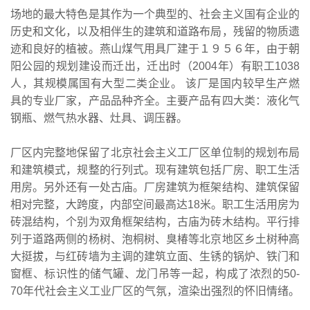
场地的最大特色是其作为一个典型的、社会主义国有企业的
历史和文化，以及相伴生的建筑和道路布局，残留的物质遗
迹和良好的植被。燕山煤气用具厂建于１９５６年，由于朝
阳公园的规划建设而迁出，迁出时（2004年）有职工1038
人，其规模属国有大型二类企业。 该厂是国内较早生产燃
具的专业厂家，产品品种齐全。主要产品有四大类：液化气
钢瓶、燃气热水器、灶具、调压器。
厂区内完整地保留了北京社会主义工厂区单位制的规划布局
和建筑模式，规整的行列式。现有建筑包括厂房、职工生活
用房。另外还有一处古庙。厂房建筑为框架结构、建筑保留
相对完整，大跨度，内部空间最高达18米。职工生活用房为
砖混结构，个别为双角框架结构，古庙为砖木结构。平行排
列于道路两侧的杨树、泡桐树、臭椿等北京地区乡土树种高
大挺拔，与红砖墙为主调的建筑立面、生锈的锅炉、铁门和
窗框、标识性的储气罐、龙门吊等一起，构成了浓烈的50-
70年代社会主义工业厂区的气氛，渲染出强烈的怀旧情绪。