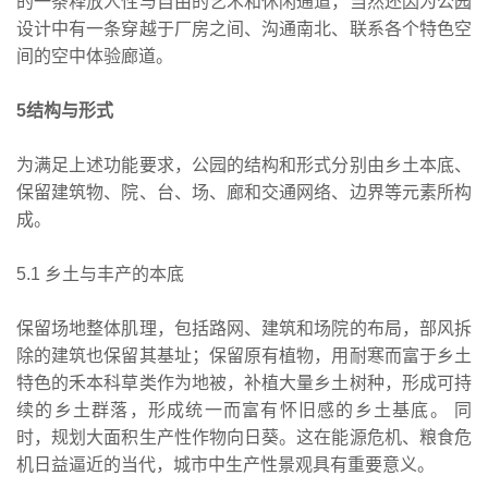
的一条释放人性与自由的艺术和休闲通道，当然还因为公园
设计中有一条穿越于厂房之间、沟通南北、联系各个特色空
间的空中体验廊道。
5结构与形式
为满足上述功能要求，公园的结构和形式分别由乡土本底、
保留建筑物、院、台、场、廊和交通网络、边界等元素所构
成。
5.1 乡土与丰产的本底
保留场地整体肌理，包括路网、建筑和场院的布局，部风拆
除的建筑也保留其基址；保留原有植物，用耐寒而富于乡土
特色的禾本科草类作为地被，补植大量乡土树种，形成可持
续的乡土群落，形成统一而富有怀旧感的乡土基底。 同
时，规划大面积生产性作物向日葵。这在能源危机、粮食危
机日益逼近的当代，城市中生产性景观具有重要意义。