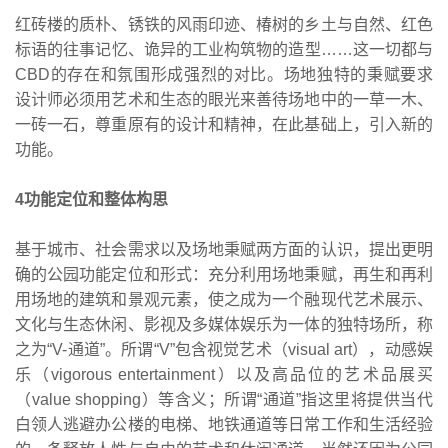
红砖楼的质朴、锈铁的风雨印迹、椿树的乡土与自然、红色
标语的往事记忆、诡异的工业构筑物的造型……这一切都与
CBD的存在和氛围形成强烈的对比。场地独特的秉赋要求
设计师必须用艺术和生态的眼光来善待场地中的一草一木、
一砖一石，尊重原有的设计和精神，在此基础上，引入新的
功能。
4功能定位和整体构思
基于城市、社会需求以及场地秉赋两方面的认识，提出更明
确的公园功能定位和形式：充分利用场地秉赋，再生和再利
用场地的建筑和景观元素，使之成为一个融现代艺术展示、
文化与生态休闲、影视及多媒体娱乐为一体的独特场所，称
之为“V-通道”。所谓“V”包含视觉艺术（visual art），动感娱
乐（vigorous entertainment）以及高品位的艺术品展买
（value shopping）等含义；所谓“通道”指这里将提供当代
白领人逃避办公楼的电梯、地铁通道等日常工作和生活经验