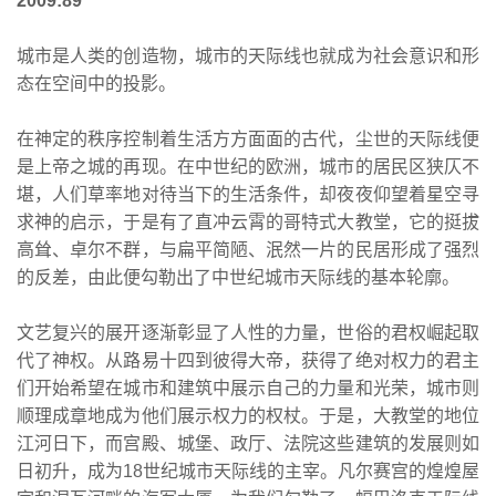
2009:89
城市是人类的创造物，城市的天际线也就成为社会意识和形
态在空间中的投影。
在神定的秩序控制着生活方方面面的古代，尘世的天际线便
是上帝之城的再现。在中世纪的欧洲，城市的居民区狭仄不
堪，人们草率地对待当下的生活条件，却夜夜仰望着星空寻
求神的启示，于是有了直冲云霄的哥特式大教堂，它的挺拔
高耸、卓尔不群，与扁平简陋、泯然一片的民居形成了强烈
的反差，由此便勾勒出了中世纪城市天际线的基本轮廓。
文艺复兴的展开逐渐彰显了人性的力量，世俗的君权崛起取
代了神权。从路易十四到彼得大帝，获得了绝对权力的君主
们开始希望在城市和建筑中展示自己的力量和光荣，城市则
顺理成章地成为他们展示权力的权杖。于是，大教堂的地位
江河日下，而宫殿、城堡、政厅、法院这些建筑的发展则如
日初升，成为18世纪城市天际线的主宰。凡尔赛宫的煌煌屋