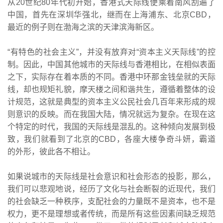
从20世纪80年代初开始，香港式天际线便乘着南风刮遍了
中国，首先在深圳华强北，继而在上海浦东、北京CBD，
最近的例子则在渤海之滨的天津滨海新区。
“有特色的社会主义”，并没有放弃对“资本主义天际线”的控
制。因此，中国其他城市的天际线与香港相比，在相似表面
之下，实际存在着本质的不同。香港中环那金钱垒就的天际
线，却也规矩礼貌，摩天楼之间和谐共生，遵循着整体的设
计规范，这就是典型的资本主义公民社会几百年来形成的规
则意识的反映。而在我国大陆，情况就远为复杂。在现在这
个特定的时代，我国的天际线是混乱的。这种倾向发展到极
致，我们就看到了北京的CBD，各座大楼争奇斗妍，霸道
的外形，彼此各不相让。
如果说城市的天际线是社会意识和社会形态的投影，那么，
我们可以悲观地说，经历了文化与社会断裂的近现代，我们
的社会缺乏一种秩序，支配社会的力量既不是资本，也不是
权力，更不是理想或者传统，而是所有这些因素间缺乏规范