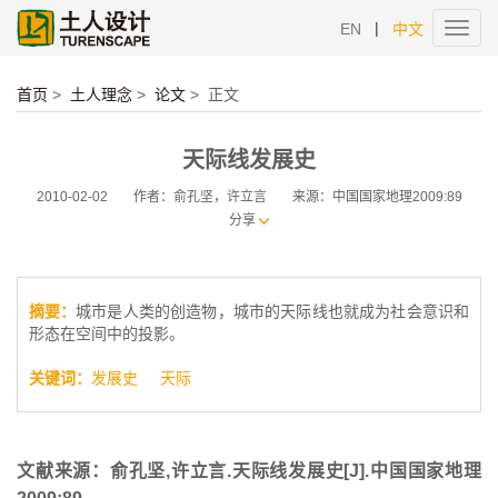
|
EN
中文
Toggl
navig
首页
>
土人理念
>
论文
>
正文
天际线发展史
2010-02-02
作者：俞孔坚，许立言
来源：中国国家地理2009:89
分享
摘要：
城市是人类的创造物，城市的天际线也就成为社会意识和
形态在空间中的投影。
关键词：
发展史
天际
文献来源：俞孔坚,许立言.天际线发展史[J].中国国家地理