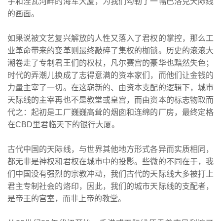
宇和涅瓦河畔的海军大厦，为我们勾勒了一幅巴洛克天际线
的画面。
如果说被文艺复兴解放的人性又落入了君权的掌控，那么工
业革命带来的变革则最终敲碎了集权的枷锁。历史的滚滚大
潮卷走了专制君王们的权杖，凡尔赛宫的豪华也黯然失色；
时代的弄潮儿换成了志得意满的资本家们，而他们让金钱的
力量主宰了一切。在这崭新的、由资本支配的逻辑下，城市
天际线的主宰再也不是教堂或皇宫，而由资本的标志物取而
代之：起初是工厂巍巍高耸的烟囱和连绵的厂房，最终定格
在CBD里君临天下的银行大厦。
古代中国的天际线，与世界其他地方形式各异而实质相同，
都无非是神权和君权在城市中的投影。些微的不同在于，我
们中国没有强烈的宗教冲动，我们古代的天际线大多被打上
君主专制社会的烙印，因此，我们的城市天际线的支配者，
是帝王的宫室，而非上帝的教堂。