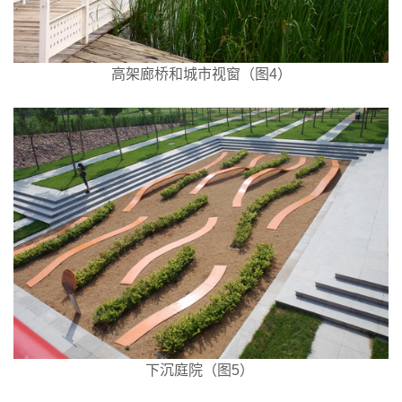
高架廊桥和城市视窗（图4）
下沉庭院（图5）