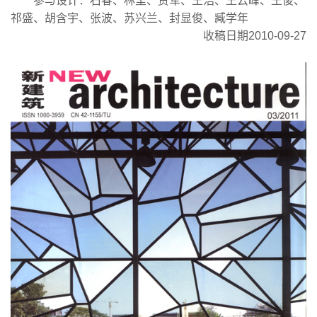
参与设计：石春、林里、贾军、王浩、王云峰、王俊、
祁盛、胡含宇、张波、苏兴兰、封显俊、臧学年
收稿日期2010-09-27