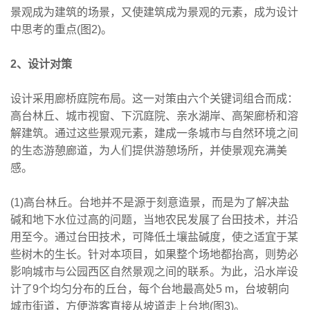
景观成为建筑的场景，又使建筑成为景观的元素，成为设计
中思考的重点(图2)。
2、设计对策
设计采用廊桥庭院布局。这一对策由六个关键词组合而成：
高台林丘、城市视窗、下沉庭院、亲水湖岸、高架廊桥和溶
解建筑。通过这些景观元素，建成一条城市与自然环境之间
的生态游憩廊道，为人们提供游憩场所，并使景观充满美
感。
(1)高台林丘。台地并不是源于刻意造景，而是为了解决盐
碱和地下水位过高的问题，当地农民发展了台田技术，并沿
用至今。通过台田技术，可降低土壤盐碱度，使之适宜于某
些树木的生长。针对本项目，如果整个场地都抬高，则势必
影响城市与公园西区自然景观之间的联系。为此，沿水岸设
计了9个均匀分布的丘台，每个台地最高处5 m，台坡朝向
城市街道，方便游客直接从坡道走上台地(图3)。