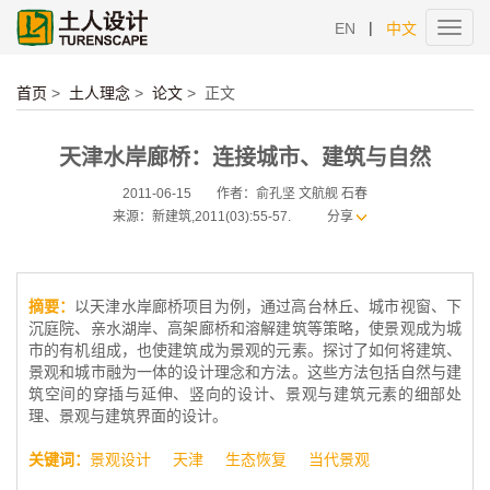
|
EN
中文
Toggl
navig
首页
>
土人理念
>
论文
>
正文
天津水岸廊桥：连接城市、建筑与自然
2011-06-15
作者：俞孔坚 文航舰 石春
来源：新建筑,2011(03):55-57.
分享
摘要：
以天津水岸廊桥项目为例，通过高台林丘、城市视窗、下
沉庭院、亲水湖岸、高架廊桥和溶解建筑等策略，使景观成为城
市的有机组成，也使建筑成为景观的元素。探讨了如何将建筑、
景观和城市融为一体的设计理念和方法。这些方法包括自然与建
筑空间的穿插与延伸、竖向的设计、景观与建筑元素的细部处
理、景观与建筑界面的设计。
关键词：
景观设计
天津
生态恢复
当代景观