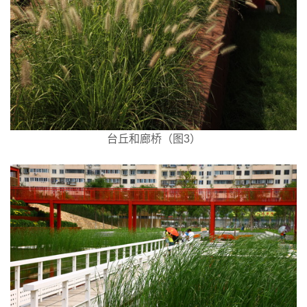
台丘和廊桥（图3）