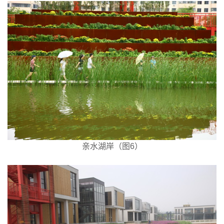
亲水湖岸（图6）