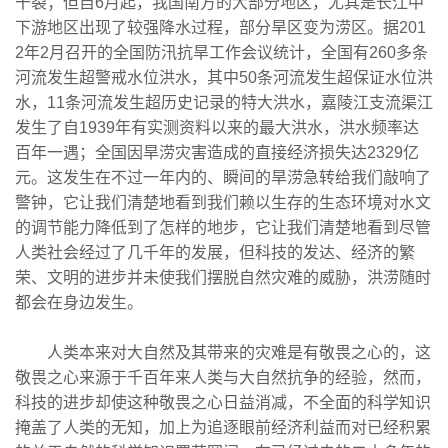
干裂；但自6月起，我国南方的大部分地区，尤其是长江中
下游地区出现了较强降水过程，部分旱区变为涝区。据201
2年2月召开的全国防汛抗旱工作会议统计，全国有260多条
河流发生超警戒水位洪水，其中50条河流发生超保证水位洪
水，11条河流发生超历史记录的特大洪水，嘉陵江支流渠江
发生了自1939年有实测资料以来的最大洪水，洪水频率达
百年一遇；全国因旱涝灾害造成的直接经济损失达2329亿
元。这发生在不过一年内的、瞬间的旱涝急转给我们敲响了
警钟，它让我们清楚地看到我们赖以生存的生态环境对水文
的调节能力降低到了怎样的地步，它让我们清楚地看到尽管
人类社会经过了几千年的发展，但科技的发达、经济的繁
荣、文明的进步并未使我们摆脱自然灾难的威胁，洪涝随时
都会在身边发生。
人类本来对大自然及其带来的灾难是有敬畏之心的，这
敬畏之心来源于千百年来人类与大自然抗争的经验，然而，
科技的进步却使这种敬畏之心日益消减，不全面的科学知识
掩盖了人类的无知，加上为追逐眼前经济利益而对已经积累