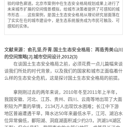
验的绿色廊道。北京市案例中在生态安全格局规划成果上进行了
未来城市扩展的空间情景模拟，给城市决策者提供了可感知的城
市形态……这些案例，是国土生态安全格局从理论研究层面落在
了实实在在的城市建设中，是生态系统服务成为市民可触及、可
感知的实体。
文献来源：俞孔坚,乔青.
国土生态安全格局：再造秀美山川
的空间策略[J].
城市空间设计,2012(3)
在谈国土生态安全格局之前，必须花费一点儿篇幅来谈
谈我们所处的时代背景，以及我们的国家和城市正面临着什
么样的生态安全危机，这是探讨国土生态安全格局的前提。
拿刚刚过去的两年来说，2010年冬至2011年上半年，
我国安徽、河北、江苏、贵州、四川、云南等地出现了大面
积较为严重的旱情，2134万人出现饮水困难；长江中下游
地区普遍遭遇干旱，降水达50年来最低水平，江河、湖泊水
位异常偏低，鄱阳湖、洞庭湖面积减少约2/3，洪湖1/4湖区