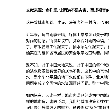
文献来源：俞孔坚. 让雨洪不是灾害，而成福音[N].文汇
这是致城市规划、建设、决策者的一封信，也许
近年来，每当雨季来临，媒体上常常读到关于城
对雨的情感。街谈巷议中，弥漫着对雨的恐惧。
了，市政管道工忙起来了，抽水泵站忙起来了。
确实在为维护城市居民的安全艰辛地劳动着。同
殊不知，对于中国大地来说，对于中国的每个城
的淡水资源仅有世界的10%不到，这其中的75
水，整个华北平原的地下水位都在下降，北京地
问题变成了全国性的水资源短缺问题。整个中国
如同堵车、污染一样，城市内涝已经成为中国城
样的城市病，庸医泛滥；我们的城市决策者往往
误区是：凭借强大的财力，通过修建“灰色”市