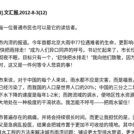
报,2012-8-3(12)
每一位普通市民也可以是它的读信者。
市内涝的报道。今年首都北京大雨中77位遇难者的生命，更影响
“快把雨排走！”成为人们异口同声的呼号。书记忙起来了，市长
彻夜不眠，目标只有一个，“赶快把水排走！”我向他们致敬，因
时，这又是一件何等令人悲哀的事！
市来说，对于中国的每个人来说，雨水都不应是灾害，而是福音
%已经污染了，而我国的人口是世界人口的20%；中国的三分之二
下水下降的速度是每年1-2米；而跨流域的调水，使地区性水资
大地处在一种极度的干渴状态。我怎能不呼号——把雨水留住！
市普遍存在的病痛，并将会持续很长时间。而更让我担忧的是，
又是急病乱投医，结果会把城市置于更加不可收拾的境地。其中
政排水工程的方法来解决城市雨涝问题：铺设更大型排水管道，更