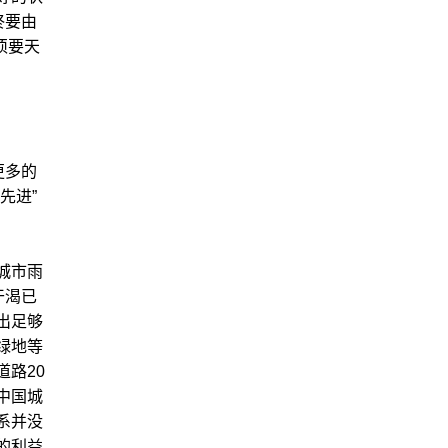
终要由
须要天
更多的
先进”
城市雨
干渴已
出足够
绿地等
路20
中国城
系并没
的利益