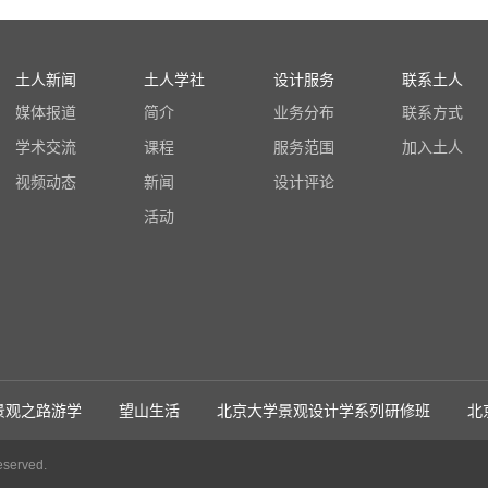
土人新闻
土人学社
设计服务
联系土人
媒体报道
简介
业务分布
联系方式
学术交流
课程
服务范围
加入土人
视频动态
新闻
设计评论
活动
景观之路游学
望山生活
北京大学景观设计学系列研修班
北
served.