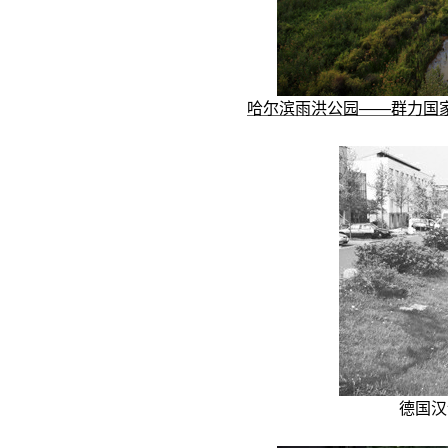
哈尔滨雨洪公园——群力国
德国汉