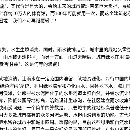
设施”，其代价是巨大的，会给未来的城市管理带来巨大负担，最
容纳10万人的体育馆，而100年可能就用一次，而这个建筑必
困境，我们不可再蹈覆辙了！
体消失，水生生境消失。同时，雨水被排走后，城市里的绿地又需
，雨水被迅速排掉；而另一方面，雨过天晴后，城市绿地在用“最
洒“甘霖”，这是何等的浪费！
就地消纳，让雨水在一定范围内滞留，就地资源化。对待中国的
“绿色海绵”系统，利用绿地滞留和净化雨水，回补地下水，滋润
河漫滩，让那些被水泥固化了的水系河道重归自然，并给水流让
库，降低公园绿地标高，沿路设计生态沟，在社区建立雨水收集
决雨涝问题，一个简单的算数是，只要城市的绿地标高普遍低于道
用大多数城市都有的众多河流湖塘，承担雨涝调蓄的功能。古代
把水留在城市中和城市四周。遗憾的是，目前这些绿地和自然水
为城市的负担。原因之一是它们分属不同部门管辖，有各自不同