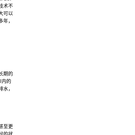
技术不
大可以
多年，
长期的
市内的
排水，
甚至更
好的状