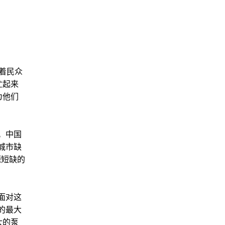
着民众
忙起来
为他们
。中国
城市缺
源短缺的
面对这
的最大
大的泵