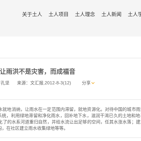
关于土人
土人项目
土人理念
土人新闻
土人
让雨洪不是灾害，而成福音
俞孔坚
来源：文汇报,2012-8-3(12)
分享
水就地消纳，让雨水在一定范围内滞留，就地资源化。对待中国的城市雨
”系统，利用绿地滞留和净化雨水，回补地下水，滋润干渴已久的土地和地
化了的水系河道重归自然，并给水流让出足够的空间，任其水涨水落；建
沟，在社区建立雨水收集绿地等等。