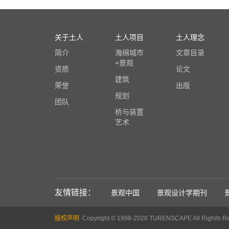
关于土人
土人项目
土人理念
简介
海绵城市
文章目录
+景观
资质
论文
建筑
荣誉
出版
规划
团队
桥与装置
艺术
友情链接：
景观中国
景观设计学期刊
版权声明
Copyright © 1998-2026 TURENSCAPE All Righits Re