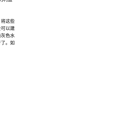
。将这些
全可以建
赖灰色水
音了。如