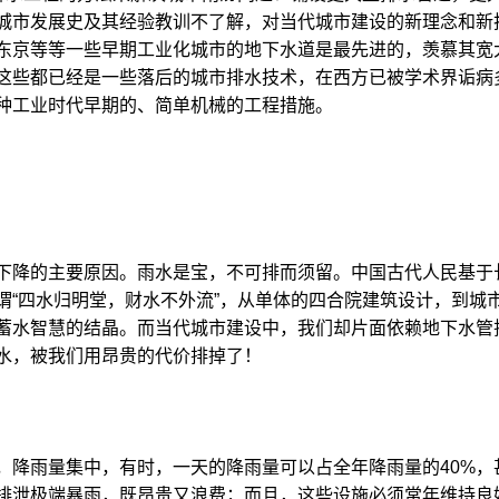
城市发展史及其经验教训不了解，对当代城市建设的新理念和新
东京等等一些早期工业化城市的地下水道是最先进的，羡慕其宽
这些都已经是一些落后的城市排水技术，在西方已被学术界诟病
种工业时代早期的、简单机械的工程措施。
下降的主要原因。雨水是宝，不可排而须留。中国古代人民基于
谓“四水归明堂，财水不外流”，从单体的四合院建筑设计，到城
蓄水智慧的结晶。而当代城市建设中，我们却片面依赖地下水管
水，被我们用昂贵的代价排掉了！
，降雨量集中，有时，一天的降雨量可以占全年降雨量的40%，
排泄极端暴雨，既昂贵又浪费；而且，这些设施必须常年维持良