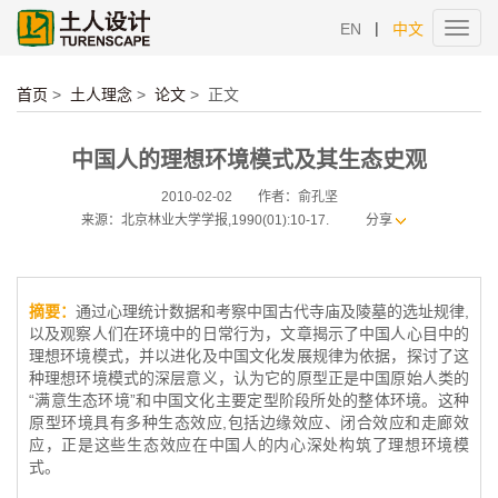
|
EN
中文
Toggl
navig
首页
>
土人理念
>
论文
>
正文
中国人的理想环境模式及其生态史观
2010-02-02
作者：俞孔坚
来源：北京林业大学学报,1990(01):10-17.
分享
摘要：
通过心理统计数据和考察中国古代寺庙及陵墓的选址规律,
以及观察人们在环境中的日常行为，文章揭示了中国人心目中的
理想环境模式，并以进化及中国文化发展规律为依据，探讨了这
种理想环境模式的深层意义，认为它的原型正是中国原始人类的
“满意生态环境”和中国文化主要定型阶段所处的整体环境。这种
原型环境具有多种生态效应,包括边缘效应、闭合效应和走廊效
应，正是这些生态效应在中国人的内心深处构筑了理想环境模
式。