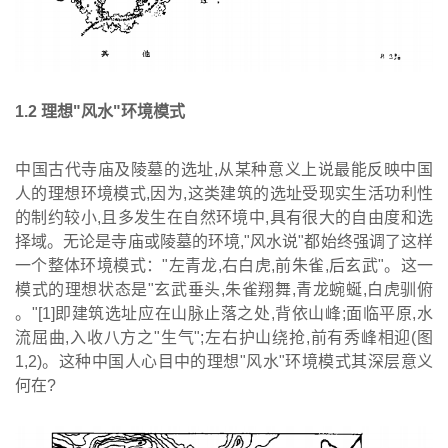
1
.
2
理想
"
风水
"
环境模式
中国古代寺庙及陵墓的选址,从某种意义上说最能反映中国
人的理想环境模式,因为,这类建筑的选址受现实生活功利性
的制约较小,且多发生在自然环境中,具有很大的自由度和选
择域。无论是寺庙或陵墓的环境,"风水说"都始终强调了这样
一个整体环境模式："左青龙,右白虎,前朱雀,后玄武"。这一
模式的理想状态是"玄武垂头,朱雀翔舞,青龙蜿蜒,白虎驯俯
。"[1]即建筑选址应在山脉止落之处,背依山峰;面临平原,水
流屈曲,入收八方之"生气";左右护山绕抢,前有秀峰相迎(图
1,2)。这种中国人心目中的理想"风水"环境模式其深层意义
何在?