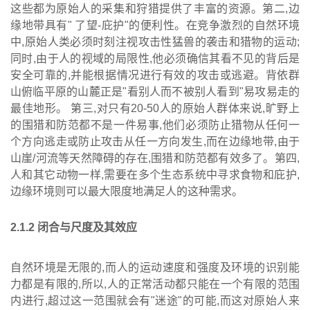
这些都为原始人的采集和狩猎提供了丰富的资源。第二,边
缘地带具有" 了望-庇护"的便利性。在竞争激烈的自然环境
中,原始人类必须时刻注视攻击性猛兽的袭击和猎物的运动;
同时,由于人的视域的局限性,他必须确信其看不见的背后是
安全可靠的,并能根据情况进行有效的攻击或逃避。背依群
山俯临平原的山麓正是"看别人而不被别人看到"易攻易走的
最佳地形。 第三,对只有20-50人的原始人群体来说,旷野上
的围猎和防范都不是一件易事,他们必须防止猎物从任何一
个方向逃走或防止攻击从任一方向发生,而在边缘地带,由于
山崖/河流等天然障碍的存在,围猎和防范都有效多了。第四,
人和其它动物一样,需要在多个生态系统中寻求食物和庇护,
边缘环境则可以最大限度地满足人的这种需求。
2
.
1
.
2
闭合与尺度及其效应
自然环境是无限的,而人的运动速度和强度及环境的识别能
力都是有限的,所以,人的正常活动都只能在一个有限的范围
内进行,超过这一范围就会有"迷途"的可能,而这对原始人来