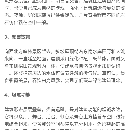
筑形态肌理，虚实相间，明日音交替。建筑在注解自然的同
时，也使自己成为自然的映现，强化了建筑谦逊与静处的姿
态。夜晚，层间玻璃透出缕缕暖光，几片弯曲程度不同的岩
石仿佛飘在空中一般。
3、餐霞饮景
向西北方峰林景区望去，斜坡屋顶朝着东南水岸田野和人流
来向，一直延至地面，屋顶采用绿化种植，既节能，同时又
与东侧稻田景观融为一体，使建筑与自然景观更加协调统
一。环绕建筑周边的水体可调节建筑的微气候。真可谓，餐
食彩霞美景，吞饮曰光风露，实现了低碳与绿色建筑理念。
4、坦陈功能
建筑形态层层叠垒，翘首远跳，是对建筑功能的坦诚表达，
它将观众厅、舞台、后台、侧台及舞台上方挂幕布空间很好
地结合起来，使各部分空间都得以充分利用。外形翘起的高