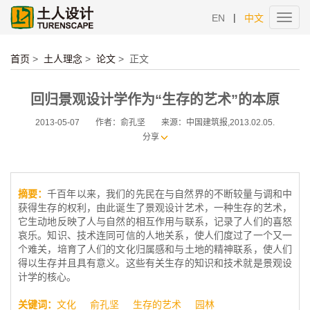
|
EN
中文
Toggl
navig
首页
>
土人理念
>
论文
>
正文
回归景观设计学作为“生存的艺术”的本原
2013-05-07
作者：俞孔坚
来源：中国建筑报,2013.02.05.
分享
摘要：
千百年以来，我们的先民在与自然界的不断较量与调和中
获得生存的权利，由此诞生了景观设计艺术，一种生存的艺术，
它生动地反映了人与自然的相互作用与联系，记录了人们的喜怒
哀乐。知识、技术连同可信的人地关系，使人们度过了一个又一
个难关，培育了人们的文化归属感和与土地的精神联系，使人们
得以生存并且具有意义。这些有关生存的知识和技术就是景观设
计学的核心。
关键词：
文化
俞孔坚
生存的艺术
园林