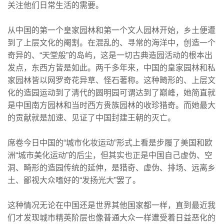
关注他们日常生活的需要。
从中国的第一个皇家园林和第一个文人园林开始，乡土便遭
到了上层文化的阉割。在混乱的、寻常的海洋中，创造一个
奇异的、“天堂般”的岛屿，这是一切古典造园活动的根本出
发点，东西方皆是如此。两千多年来，中国的皇家园林和私
家园林皆以网罗奇花异草、怪石著称。这种畸形的、上层文
化的造园运动到了清代的圆明园可谓达到了巅峰，她简直就
是中国南方园林和当时西方贵族园林的收珍猎奇。而她最大
的贡献就是加速、见证了中国封建王朝的灭亡。
席卷今日中国的“城市化妆运动”形式上看是步履了美国和欧
洲“城市美化运动”的后尘，但其实也正是中国自己虚伪、空
洞、畸形的造园传统的延伸，是猎奇、虚伪、排场、远离乡
土、鄙视大众嗜好的“发扬光大”罢了。
这种情况无论在中国还是世界其他国家都一样，直到最近我
们才发现城市精英阶层也像普通大众一样遭受着日益恶化的