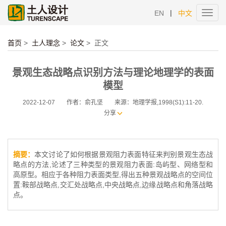
|
EN
中文
Toggl
navig
首页
>
土人理念
>
论文
>
正文
景观生态战略点识别方法与理论地理学的表面
模型
2022-12-07
作者：俞孔坚
来源：地理学报,1998(S1):11-20.
分享
摘要：
本文讨论了如何根据景观阻力表面特征来判别景观生态战
略点的方法,论述了三种类型的景观阻力表面:岛屿型、网络型和
高原型。相应于各种阻力表面类型,得出五种景观战略点的空间位
置:鞍部战略点,交汇处战略点,中央战略点,边缘战略点和角落战略
点。