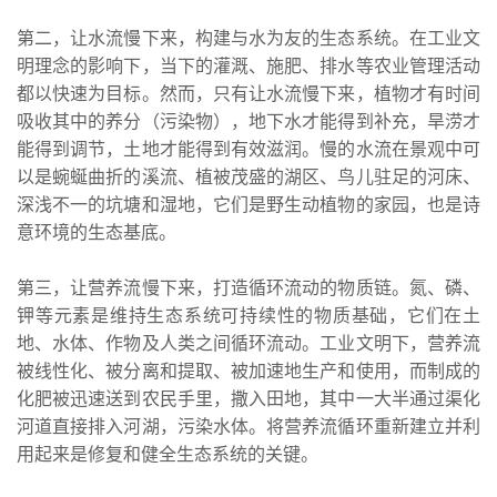
第二，让水流慢下来，构建与水为友的生态系统。在工业文
明理念的影响下，当下的灌溉、施肥、排水等农业管理活动
都以快速为目标。然而，只有让水流慢下来，植物才有时间
吸收其中的养分（污染物），地下水才能得到补充，旱涝才
能得到调节，土地才能得到有效滋润。慢的水流在景观中可
以是蜿蜒曲折的溪流、植被茂盛的湖区、鸟儿驻足的河床、
深浅不一的坑塘和湿地，它们是野生动植物的家园，也是诗
意环境的生态基底。
第三，让营养流慢下来，打造循环流动的物质链。氮、磷、
钾等元素是维持生态系统可持续性的物质基础，它们在土
地、水体、作物及人类之间循环流动。工业文明下，营养流
被线性化、被分离和提取、被加速地生产和使用，而制成的
化肥被迅速送到农民手里，撒入田地，其中一大半通过渠化
河道直接排入河湖，污染水体。将营养流循环重新建立并利
用起来是修复和健全生态系统的关键。