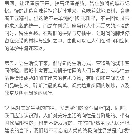
第四，让建造慢下来，提高建造品质，留住独特的城市记
忆。慢的建造意味着拒绝拆掉重来，意味着就地取材，意味
着工匠精神。但这绝不是单纯的“修旧如旧”，不是回到过去
追求风貌的统一，而是在创造适应当代人生活需求的环境的
同时，留住乡愁。在新旧的拼贴与穿插中，让时间的脚步停
留在交错的材料与空间之中，由此可以让人们在时间和空间
的体验中流连忘返。
第五，让生活慢下来，倡导新的生活方式，营造新的城市空
间体验。慢城市需要让习惯于忙碌的人们有机会、有心情去
品尝慢慢成熟和加工出来的有机食物；有时间和空间去读书
和品味艺术、聆听清晨的鸟鸣、观察墙角织网的蜘蛛，以及
欣赏从树梢飘落的枫叶。
“人民对美好生活的向往，就是我们的奋斗目标”[2]，同时，
我们应该认识到，人们对美好生活的向往是分阶段的、带有
时代局限性的，也是不断发展的。在“快”仍然主导人居环境
建设的当下，我们切不可忘记人类的终极向往仍然是“仙境”