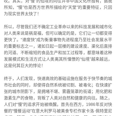
叹。其实，对“慢”的仙境的向往并非中国文化所独有，据我
所知，“慢”也是西方世界所描绘的“天堂”的重要特征，只因
为现实世界太快了！
所以，尽管我们还不确定工业革命以来的科技发展和城市化
对人类来说是祸是福，但可以确定的是，它们让一切都变得
更快了。“速度快”成为衡量事物先进程度乃至社会发展水平
的重要标志之一，诸如日起一层楼的建设速度、渠化后直排
的河道、不断缩短的食品生产和加工过程等，都意味着这种
发展模式和生活方式让人类离其所憧憬的“仙境”越来越远，
这是何其巨大的悖论！
终于，人们发现，快速高效的基础设施在服务于快节奏的城
市社会的同时，却使得自然系统被切割、被毒化；在快速扩
张的城市阴影下，是拥堵不堪、雾霾笼罩的街道；用化肥和
激素生产的食物，背叛了人类对自然和健康的向往。随之，
人们对“慢”的追求开始被唤醒。首先在西方，1986年反对快
餐的“慢餐运动”在意大利罗马被美食专栏作家卡洛·佩特里尼