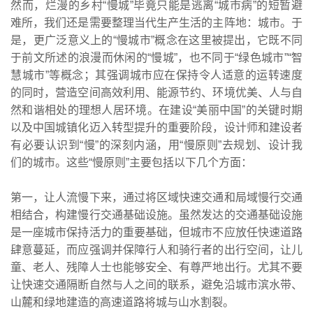
然而，烂漫的乡村“慢城”毕竟只能是逃离“城市病”的短暂避
难所，我们还是需要整理当代生产生活的主阵地：城市。于
是，更广泛意义上的“慢城市”概念在这里被提出，它既不同
于前文所述的浪漫而休闲的“慢城”，也不同于“绿色城市”“智
慧城市”等概念；其强调城市应在保持令人适意的运转速度
的同时，营造空间高效利用、能源节约、环境优美、人与自
然和谐相处的理想人居环境。在建设“美丽中国”的关键时期
以及中国城镇化迈入转型提升的重要阶段，设计师和建设者
有必要认识到“慢”的深刻内涵，用“慢原则”去规划、设计我
们的城市。这些“慢原则”主要包括以下几个方面：
第一，让人流慢下来，通过将区域快速交通和局域慢行交通
相结合，构建慢行交通基础设施。虽然发达的交通基础设施
是一座城市保持活力的重要基础，但城市不应放任快速道路
肆意蔓延，而应强调并保障行人和骑行者的出行空间，让儿
童、老人、残障人士也能够安全、有尊严地出行。尤其不要
让快速交通隔断自然与人之间的联系，避免沿城市滨水带、
山麓和绿地建造的高速道路将城与山水割裂。