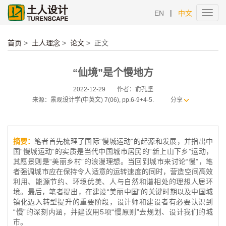
|
EN
中文
Toggl
navig
首页
>
土人理念
>
论文
>
正文
“仙境”是个慢地方
2022-12-29
作者：俞孔坚
来源：景观设计学(中英文) 7(06), pp.6-9+4-5.
分享
摘要：
笔者首先梳理了国际“慢城运动”的起源和发展，并指出中
国“慢城运动”的实质是当代中国城市居民的“新上山下乡”运动，
其愿景则是“美丽乡村”的浪漫理想。当回到城市来讨论“慢”，笔
者强调城市应在保持令人适意的运转速度的同时，营造空间高效
利用、能源节约、环境优美、人与自然和谐相处的理想人居环
境。最后，笔者提出，在建设“美丽中国”的关键时期以及中国城
镇化迈入转型提升的重要阶段，设计师和建设者有必要认识到
“慢”的深刻内涵，并建议用5项“慢原则”去规划、设计我们的城
市。