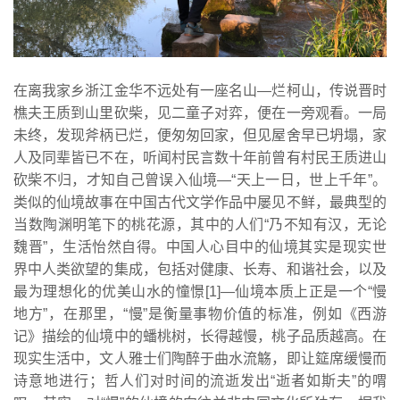
在离我家乡浙江金华不远处有一座名山—烂柯山，传说晋时
樵夫王质到山里砍柴，见二童子对弈，便在一旁观看。一局
未终，发现斧柄已烂，便匆匆回家，但见屋舍早已坍塌，家
人及同辈皆已不在，听闻村民言数十年前曾有村民王质进山
砍柴不归，才知自己曾误入仙境—“天上一日，世上千年”。
类似的仙境故事在中国古代文学作品中屡见不鲜，最典型的
当数陶渊明笔下的桃花源，其中的人们“乃不知有汉，无论
魏晋”，生活怡然自得。中国人心目中的仙境其实是现实世
界中人类欲望的集成，包括对健康、长寿、和谐社会，以及
最为理想化的优美山水的憧憬[1]—仙境本质上正是一个“慢
地方”，在那里，“慢”是衡量事物价值的标准，例如《西游
记》描绘的仙境中的蟠桃树，长得越慢，桃子品质越高。在
现实生活中，文人雅士们陶醉于曲水流觞，即让筵席缓慢而
诗意地进行；哲人们对时间的流逝发出“逝者如斯夫”的喟