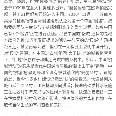
点燃。随后，作为“慢餐运动”的延伸扩展，第一届“慢城”大
会于1999年在意大利奥维多召开，“慢餐运动”在欧洲悄然兴
起，并于21世纪初开始进入中国。2010年11月，江苏南京
高淳的桠溪镇被国际慢城组织认证为第一个中国“慢城”，我
和我的团队有幸参与了从规划到实施的整个过程。如今中国
已有7个“慢城”正在进行认证。尽管中国的“慢城”更多的是地
方政府为推动当地发展提出的噱头—与原始的“慢城”内涵相
距甚远，甚至南辕北辙—但也在一定程度上说明中国开始了
对“慢”的觉醒。在中国过去40年间“大干快上”的城镇化背景
下，“仙境”仅存在于那些远离城市的乡村中。所以，中国“慢
城运动”的实质是当代中国城市居民的“新上山下乡”运动，中
国的“慢城”愿景则是那个没有被城镇化的“美丽乡村”。遗憾
的是，当今许多乡村建设仍然是“快”的牺牲品：快速路网从
城市延伸到乡村，正在抹却乡间漫道；快速的硬质排水设施
正在摧毁几千年来形成的民间水利系统；快速的建造技术正
在毁掉质朴的村落建筑和街巷；快速催熟的牲畜和作物正在
取代自然生长的有机畜牧和农耕……