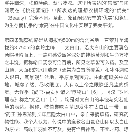
溪谷幽深，栈道险绝、驮马凄凉。这里所表达的“崇高”与陶
渊明在《桃花源记》中所表达的理想农耕环境的“优美”
（Beauty）完全不同。至此，象征闲适安宁的“优美”和象征
为生存而抗争的“崇高”在中国文化中实现了完美平衡。
第四条观察线路是从海拔约500m的渭河谷地一直攀升至海
拔约3 750m的秦岭主峰——太白山。沿太白山的主要溪谷
汤峪拾阶而上，一路可感受幽谷深处的神秘莫测和生命万物
之丰饶。据称峪口汤泉可治百病，所见之草皆可入药。及至
山顶，大面积的冰川遗迹（通常为白雪所覆盖）和冰斗湖映
入眼帘，其景观与盆地、平原景观迥异。由此俯瞰关中盆
地，城廓了然、尽收眼底，大有以上帝之眼瞭望凡尘的感
觉。无怪乎《尚书•禹贡》谓之“惇物山”［6］，《汉 书•地
理志》称之“太乙山”［7］，均是对太白山的丰饶与宛若仙
境的表达。据称，岐伯尝味百草即发生在太白山一带，而
“药王”孙思邈则长年居隐太白山中，亲自采摘草药，研究药
物性能。我个人认为，传说中的道教名山昆仑山即以太白山
为原型：高峻非羽仙不可及，更有怪兽神鸟、不死之药、琼