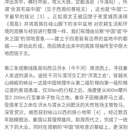
冲出关中，横扫中原，攻灭大商，定都洛邑（今洛阳）。所
谓“余其宅兹中国”（见于西周何尊铭文），这也是“中国”二
字最早的铭记［3］。正如周文王被囚禁于羑里城而演绎
《周易》并将周族在岐山脚下的关中盆地 对农耕生活和环
境的观察与经验进行整理一样，我们有理由论断“中国”或“中
央之国”的领地意象——建立于四周皆有边界的盆地中的都
城——即自此形成，而后随走出关中的周族领袖传至中原大
地而铭于文。
第三条观察线路是向西沿汧水（今千河）溯流而上，寻找秦
人发迹的源头。途经千河与渭河交汇的“汧渭之会”，穿越关
山崎岖的峡谷一这是中国地理中从第二级阶梯向第一级阶梯
过渡的景观甬道，仅30km的行程之后，海拔便从900m攀升
至2 200m,行至秦非子牧马之地。秦非子因精通养马之道，
受周孝王之命在汧水与渭水之间肥沃的天然牧场主管牧马，
深受赏识，继而获封岐山以西的狭小地带［4］。经过数百
年励精图治，秦国以其强悍雄风，取周而代之，完成了一统
天下的大业。同时在周朝的“中国”领地意识基础上，更深刻