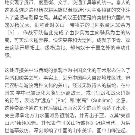
地实现了货币、度量衡、文字、交通工具等的统一。秦人的
这条发迹之路也给农耕民族以温顺避让为主要特征的文化注
入了坚韧与剽悍之风。其后的汉王朝更是将秦横扫六国的气
魄发扬光大，据称此时关山一带牧养的马匹数量达30余万
［5］，作战军队借此完成了由步兵为主向骑兵为主的转
变，可实现长途奔袭、快速突袭和大迂回，成就了卫青、霍
去病等幵疆拓土、级横漠北、却匈奴于千里之外的丰功伟
绩。
这处连接关中与西域的景观也为中国文化的艺术形态注入了
骨感和峻美之气。事实上，划分中国两大自然地理区域、界
定农耕与游牧两种文化的关山，经过无数诗人的描绘，在中
国文 学中已被泛化为象征远离故土、戎马征战和战火硝烟
的符号，表达为“远方”（Far）和“崇高”（Sublime）之意。
这种崇高也通过五代后梁山水画家关仝的画笔表达了出来。
关仝师承北方山水画派鼻祖荆浩，并青出于蓝，以其“关家
山水”独领风骚。其代表作《关山行旅图》冠绝当代，为后
世临摹效仿，深刻影响了中国的山水美学。画中山峰迭起、