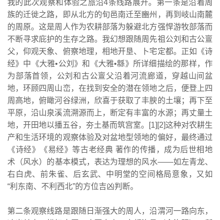
我的此次观察和体验之旅沿4条线路展开。第一条是沿着周
族的迁徙之路，即从北方的旬邑南迁至豳州，再到岐山南麓
的周原。这是周人作为农耕部落为躲避北方强悍游牧部落而
不断寻求庇护的生存之路。我幻想跟随周先祖公刘和古公亶
父，仰观天象、俯察地理，相地开垦、卜宅定都。正如《诗
经》中《大雅•公刘》和《大雅•緜》所详细描绘的那样，作
为部落首领，公刘和古公亶父沿着河流廊道，穿越山间盆
地，环顾四周山峦，在找到安全的潜在领地之后，便登上四
周高地，俯瞰河谷绿洲，欣喜于获取了丰腴的土壤；再下至
平原，沿山泉溪流溯源而上，断定有丰富的水源；再丈量土
地，开田地以播五谷，夯土基而筑宫室。[1][2]这种对农耕生
产和生活环境的观察体验及对盆地型领地的偏好，最终通过
《诗经》《易经》等古老经典 著作的传播，成为后世相地
术（风水）的基本模式，表达为理想的风水——如左青龙、
右白虎、前朱雀、后玄武、中明堂的空间格局意象，又如
“利东南、不利西北”的方位吉凶判断。
第二条观察线路是跟随日渐强大的周人，沿渭河一路向东，