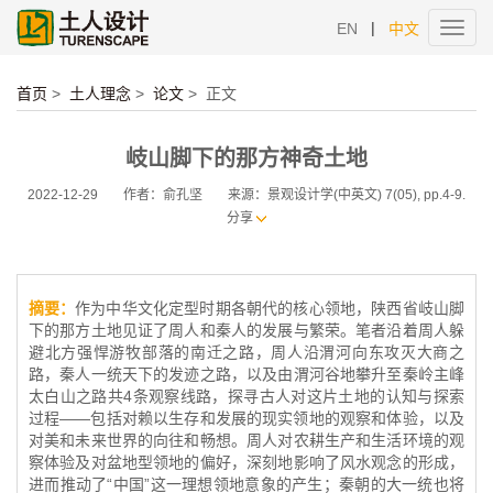
|
EN
中文
Toggl
navig
首页
>
土人理念
>
论文
>
正文
岐山脚下的那方神奇土地
2022-12-29
作者：俞孔坚
来源：景观设计学(中英文) 7(05), pp.4-9.
分享
摘要：
作为中华文化定型时期各朝代的核心领地，陕西省岐山脚
下的那方土地见证了周人和秦人的发展与繁荣。笔者沿着周人躲
避北方强悍游牧部落的南迁之路，周人沿渭河向东攻灭大商之
路，秦人一统天下的发迹之路，以及由渭河谷地攀升至秦岭主峰
太白山之路共4条观察线路，探寻古人对这片土地的认知与探索
过程——包括对赖以生存和发展的现实领地的观察和体验，以及
对美和未来世界的向往和畅想。周人对农耕生产和生活环境的观
察体验及对盆地型领地的偏好，深刻地影响了风水观念的形成，
进而推动了“中国”这一理想领地意象的产生；秦朝的大一统也将