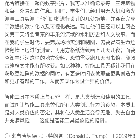
配合链接在一起的数字照片，我可以准确记录每一座建筑物
和每一处景观的信息。同时，学生们已经利用无人机和激光
测量工具实测了他们即将进行设计的几处场地，并连夜完成
了数据的数字化以及可视化表达。现在他们已经可以上网查
询第二天将要考察的丰乐河流域的水利历史和人文故事。而
在我的学生时代，要完成场地实测和制图，需要冒着生命危
险翻墙上房进行测量，再用方格纸连续画上几天几夜；而要
查阅丰乐河这样的地方资料，恐怕需要跑几天图书馆，翻阅
古籍档案才能有所收获。如此种种，智能工具无疑让我们在
获取更准确的数据的同时，有更多时间去做那些更具创造力
和更加有趣的工作，从而实现作为设计师的价值。
智能工具在本质上与石斧一样，是人类创造和使用的工具。
而试图让智能工具来替代所有人类创造行为的设想，本质上
是对人类价值的否定，其将使人类生活变得无趣、失去自由
并充满风险——这便是智能工具最危险的陷阱。
① 来自唐纳德 · J · 特朗普（Donald J. Trump）于2019年3