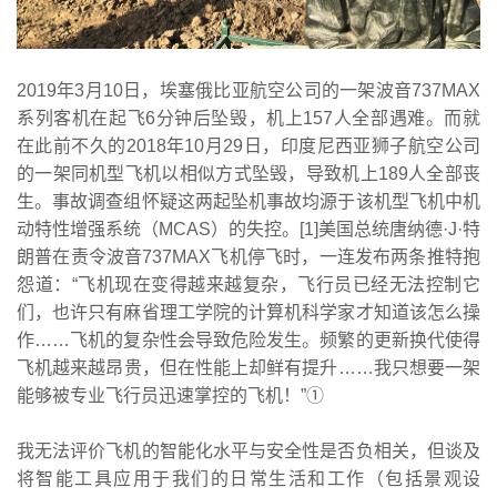
2019年3月10日，埃塞俄比亚航空公司的一架波音737MAX
系列客机在起飞6分钟后坠毁，机上157人全部遇难。而就
在此前不久的2018年10月29日，印度尼西亚狮子航空公司
的一架同机型飞机以相似方式坠毁，导致机上189人全部丧
生。事故调查组怀疑这两起坠机事故均源于该机型飞机中机
动特性增强系统（MCAS）的失控。[1]美国总统唐纳德·J·特
朗普在责令波音737MAX飞机停飞时，一连发布两条推特抱
怨道：“飞机现在变得越来越复杂，飞行员已经无法控制它
们，也许只有麻省理工学院的计算机科学家才知道该怎么操
作……飞机的复杂性会导致危险发生。频繁的更新换代使得
飞机越来越昂贵，但在性能上却鲜有提升……我只想要一架
能够被专业飞行员迅速掌控的飞机！”①
我无法评价飞机的智能化水平与安全性是否负相关，但谈及
将智能工具应用于我们的日常生活和工作（包括景观设