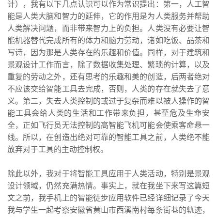
计），我有以下几点认识可以作为常识提出：第一，人工智
能是人类大脑和智力的延伸，它的作用是为人类服务并帮助
人类解决问题，而非带来智力上的负担。人类没有必要让智
能机器替代完成所有的体力和脑力劳动，诸如吃饭、品茶和
写诗，因为那是人类存在的乐趣和价值。同样，对于建筑和
景观设计工作而言，除了数据收集处理、繁琐的计算，以及
重复的劳动之外，还有思考的乐趣和美的创造，后两者绝对
不应该交给智能工具去完成，否则，人类的存在就失去了意
义。第二，失去人类控制的或过于复杂而难以被人操作的智
能工具会给人类的生活和工作带来负担，甚至危及生命安
全，正如飞行员无法控制的高智能飞机可能会使乘客命悬一
线。所以，在创造出绝对可靠的智能工具之前，人类绝不能
放弃对于工具的主动控制权。
除此以外，我对于将智能工具应用于人类活动，特别是景观
设计领域，仍然充满热情。事实上，就在我坐下来写这篇短
文之前，我手机上的智能徒步应用软件已经详细记录了今天
我与学生一起考察安徽省黄山市西溪南村每条街巷的轨迹，