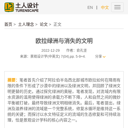
|
EN
中文
Toggl
navig
首页
>
土人理念
>
论文
>
正文
欧拉绿洲与消失的文明
2022-12-29
作者：俞孔坚
来源：景观设计学(中英文) 7(04),pp. 5-9+4.
分享
摘要：
笔者首先介绍了阿拉伯半岛西北部城市欧拉如何在降雨有
限的条件下形成了沙漠中的绿洲以及绿洲文明，并回顾了绿洲文
明更替的历史。通过探究绿洲的奥秘，笔者发现，对流域内有限
水资源的滥用使得绿洲的承载力不断下降，人和自然之间的微妙
平衡被打破，最终导致绿洲文明相继消失。最后，笔者提出，绿
洲及滋养绿洲的流域是一个完整系统，修复水循环是维持这一系
统的关键；而探讨以水文特征定义的流域的生态修复和可持续治
理，恰是景观设计学科的核心内容之一。