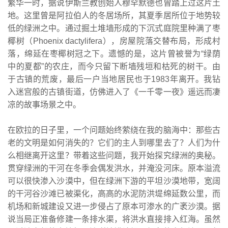
繁华一时，据说伊斯兰教创始人穆罕默德也曾踏上过这片土
地。这里曾是阿拉伯人的冬居场所，其夏季居所位于地势较
低的绿洲之中。通过掘土堆墙形成的下沉式庭院里种满了枣
椰树（Phoenix dactylifera），房屋院落交替布局，形成村
落，绵延在枣椰树冠之下。遗憾的是，这片曾被誉为“绿荫
中的夏都”的农庄，而今只留下断墙残垣和枯死的树干。由
于古镇的荒废，最后一户当地居民也于1983年离开。我钻
入迷宫般的古镇街道，仿佛进入了《一千零一夜》遥远而凄
凉的故事场景之中。
在欧拉的日子里，一个问题始终萦绕在我的脑海中：那些古
老的文明是如何消失的？它们的主人到哪里去了？人们为什
么相继离开这里？带着这些问题，我开始探究绿洲的奥秘。
贯穿绿洲的干河在冬季会偶发洪水，并淹没河床。原本溢流
可以很快渗入沙漠中，但在绿洲下游的平坦沙漠地带，宽阔
的干河谷沙滩已被渠化，高高的水泥防洪堤绵延数公里，而
机场和新城建设又进一步侵占了原本可渗水的广袤沙漠。据
说当局正准备修建一条排水渠，将洪水直接排入红海。虽然