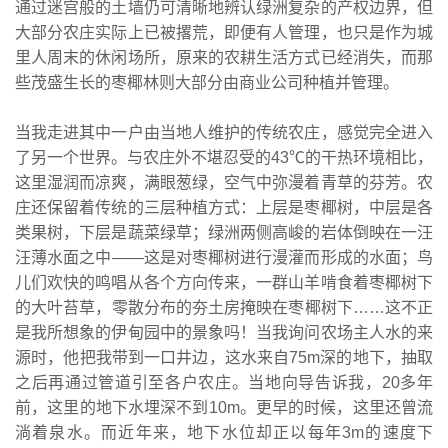
通过迷宫般的土墙仍可清晰地辨认绿洲复杂的产权边界，但
大部分农庄实际上已被撂荒，即便有人管理，也只是作为城
里人周末的休闲场所，原来的农耕生活方式已经消失，而那
些茂盛生长的枣椰林则大部分由商业公司种植并管理。
当我走进其中一户由当地人维护的传统农庄，感觉完全进入
了另一个世界。与农庄外不堪忍受的43℃的干热环境相比，
这里湿润而凉爽，满眼葱绿，空气中弥漫着青草的芬芳。农
庄还保留着传统的三层种植方式：上层是枣椰树，中层是各
类果树，下层是蔬菜绿草；绿洲两侧高峻的岩体倒映在一汪
汪薄水面之中——这是对枣椰树进行漫灌而形成的水面；鸟
儿们欢快的鸣唱从各个方向传来，一群山羊啃食着枣椰树下
的大叶苔草，零散分布的夯土房掩映在枣椰树下……这不正
是我所想象的伊甸园中的景象吗！当我询问农场主人水的来
源时，他把我带到一口井边，这水来自75m深的地下，抽取
之后再通过管道引至各户农庄。当地向导告诉我，20多年
前，这里的地下水埋深不到10m。更早的时候，这里还曾流
淌着泉水。而近年来，地下水位却正以每年3m的速度下