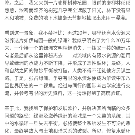
降。之后，我又来到一片枣椰树种植园，眼前的枣椰林郁郁
葱葱，浓密而整齐的树冠几乎完全遮蔽了阳光，林下没有果
木和地被，免费的地下水被毫无节制地抽取出来用于漫灌。
看到这一景象，我不禁担忧：再过20年，哪里还有水资源来
滋养这片如伊甸园一般的绿洲？我似乎明白了为什么20万年
来，一个接一个的绿洲文明相继消失，一拨又一拨的绿洲占
有者最后都从这里神秘离去——对流域内有限水资源的滥用
导致绿洲的承载力不断下降，并形成了恶性循环；最终，人
和自然之间的微妙平衡被打破，人类不得不迁徙他方另谋生
路。于是，强占绿洲、争夺有限的水资源便成为解读中东乃
至世界历史的一个视角。经过与同行的国际考古学家进行交
流，并参考有限的历史资料，这一猜想得到了高度验证。
基于此，我找到了保护和发展欧拉，并解决其所面临的众多
问题的路径：绿洲及滋养绿洲的流域是一个完整的系统，其
中的水循环一旦失去平衡，必将使整个系统发生不可逆的恶
化，最终导致人与土地和谐关系的破裂。所以，修复水循环