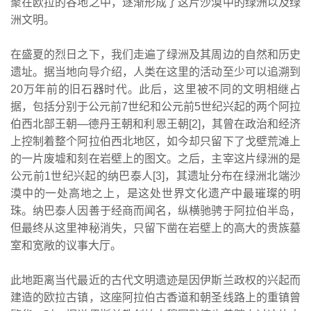
聚在欧拉的谷地之中，逐渐形成了这片沙漠中的绿洲以及绿
洲文明。
在盛夏的烈日之下，我们走遍了绿洲及其周边的自然和历史
遗址。据当地向导介绍，人类在这里的活动至少可以追溯到
20万年前的旧石器时代。此后，这里被不同的文明相继占
据，包括分别于公元前7世纪和公元前5世纪兴起的两个阿拉
伯西北部王朝—德丹王朝和利恩王朝[2]，其曾在政治和经济
上控制着整个阿拉伯西北地区，如今却只留下了戈壁荒滩上
的一片废墟和刻在岩壁上的图文。之后，主宰这片绿洲的是
公元前1世纪兴起的纳巴泰人[3]，其遗址分布在绿洲北端沙
漠中的一处高地之上，是这处世界文化遗产中最璀璨的明
珠。纳巴泰人因善于经商而闻名，纵横驰骋于阿拉伯半岛，
但最终从这里神秘消失，只留下凿在岩壁上的高大的贵族墓
室和宽敞的议事大厅。
此地距离当代最近的古代文明遗迹是因伊斯兰政权的兴起而
建造的欧拉古镇，这座阿拉伯古香道和朝圣线路上的重镇曾