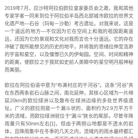
2019年7月，应沙特阿拉伯欧拉皇家委员会之邀，我和其他
专家学者一同来到位于阿拉伯半岛西北部城市欧拉的世界文
化遗产地—石谷（玛甸－沙勒）考古遗址。对我来说，这是
一个遥远的地方—不仅因为它在空间上和我的祖国距离遥
远，还因为它的景观和文化对我而言也十分遥远。它的存在
冲破了我所能想见的历史的地平，并将我的思绪拉伸至浩渺
的宇宙和星空，以及憧憬已久的伊甸园。空间、时间和精神
的距离，使欧拉之于我犹如史前人类眼中的星空明月般神秘
而美丽。
欧拉在阿拉伯语中意为“布满村庄的干河谷”。这条“河谷”夹
在东西两条岩石山脉之间，南北延伸，其核心区域为一片绵
延20km的欧拉绿洲以及散布在绿洲边缘的多处世界级遗
址。广义的欧拉则是一个漏斗状的、面积约为2.9万平方千
米的流域，而欧拉绿洲就位于“漏斗”狭长的尾部。尽管年降
雨量只有50mm左右[1]，但由于两侧山地都是不透水的岩
体，且降雨集中在冬季的几天之内，流域内的雨水最终都汇