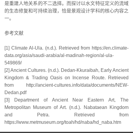
是重建人地关系的不二选择。而探讨以水文特征定义的流域
的生态修复和可持续治理，恰是景观设计学科的核心内容之
一。
参考文献
[1] Climate Al-Ula. (n.d.). Retrieved from https://en.climate-
data.org/asia/saudi-arabia/al-madinah-region/al-ula-
549869/
[2] Ancient Cultures. (n.d.). Dedan-Kkuraibah, Early Ancient
Kingdom & Trading Oasis on Incense Route. Retrieved
from http://ancient-cultures.info/data/documents/NEW-
Dedan.pdf
[3] Department of Ancient Near Eastern Art, The
Metropolitan Museum of Art. (n.d.). Nabataean Kingdom
and Petra. Retrieved from
https://www.metmuseum.org/toah/hd/naba/hd_naba.htm