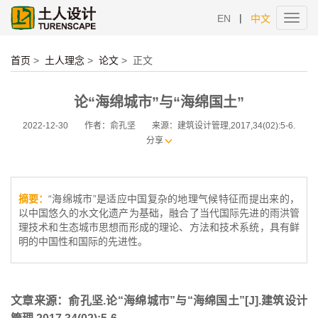
|
EN
中文
Toggl
navig
首页
>
土人理念
>
论文
>
正文
论“海绵城市”与“海绵国土”
2022-12-30
作者：俞孔坚
来源：建筑设计管理,2017,34(02):5-6.
分享
摘要：
“海绵城市”是适应中国复杂的地理气候特征而提出来的，
以中国悠久的水文化遗产为基础，融合了当代国际先进的雨洪管
理技术和生态城市思想而形成的理论、方法和技术系统，具有鲜
明的中国性和国际的先进性。
文章来源：
俞孔坚.论“海绵城市”与“海绵国土”[J].建筑设计