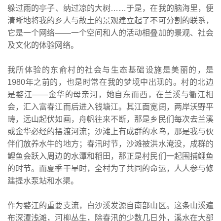
躲过雨的亭子、纳过凉的大树……于是，在我的脑海里，便
清晰地将我的乡人与故土的景观建立起了不可分割的联系，
它是一个网络——一个空间和人的活动相叠加的景观、社会
及文化的体验网络。
我所体验的东俞村的社会与生态基础设施是美丽的，是
1980年之前的，也是时常在我的梦境中出现的。村的北边
是婺江——金华的母亲河，她自东而西，在兰溪与衢江相
会，汇入富春江而后进入钱塘江。其江面宽阔，两岸沃野平
畴，远山起伏如画，舟帆往来不断，那是乡民们每次去兰溪
或金华必经的摆渡河流；沙滩上有成群的水鸟，那是我与伙
伴们放养水牛的地方；春汛时节，沙滩被洪水淹没，成群的
鲤鱼会跃入周边的水潭和稻田，那正是村民们一起围捕鲤鱼
的时节。而夏季干旱时，全村为了共同的命运，人人参与修
建提水泵站和水渠。
作为婺江的重要支流，白沙溪发源自南部山区。这条山溪遍
布深潭浅滩，河柳丛生，除春汛的少数几日外，溪水在大部