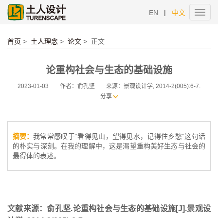
|
EN
中文
Toggl
navig
首页
>
土人理念
>
论文
>
正文
论重构社会与生态的基础设施
2023-01-03
作者：俞孔坚
来源：景观设计学, 2014-2(005):6-7.
分享
摘要：
我常常感叹于“看得见山，望得见水，记得住乡愁”这句话
的朴实与深刻。在我的理解中，这是渴望重构美好生态与社会的
最得体的表述。
文献来源：俞孔坚.论重构社会与生态的基础设施[J].景观设