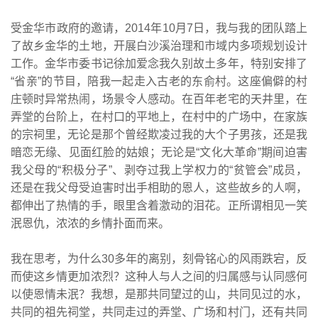
受金华市政府的邀请，2014年10月7日，我与我的团队踏上
了故乡金华的土地，开展白沙溪治理和市域内多项规划设计
工作。金华市委书记徐加爱念我久别故土多年，特别安排了
“省亲”的节目，陪我一起走入古老的东俞村。这座偏僻的村
庄顿时异常热闹，场景令人感动。在百年老宅的天井里，在
弄堂的台阶上，在村口的平地上，在村中的广场中，在家族
的宗祠里，无论是那个曾经欺凌过我的大个子男孩，还是我
暗恋无缘、见面红脸的姑娘；无论是“文化大革命”期间迫害
我父母的“积极分子”、剥夺过我上学权力的“贫管会”成员，
还是在我父母受迫害时出手相助的恩人，这些故乡的人啊，
都伸出了热情的手，眼里含着激动的泪花。正所谓相见一笑
泯恩仇，浓浓的乡情扑面而来。
我在思考，为什么30多年的离别，刻骨铭心的风雨跌宕，反
而使这乡情更加浓烈？这种人与人之间的归属感与认同感何
以使恩情未泯？我想，是那共同望过的山，共同见过的水，
共同的祖先祠堂，共同走过的弄堂、广场和村门，还有共同