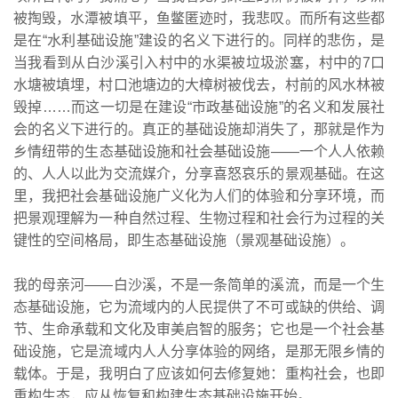
被掏毁，水潭被填平，鱼鳖匿迹时，我悲叹。而所有这些都
是在“水利基础设施”建设的名义下进行的。同样的悲伤，是
当我看到从白沙溪引入村中的水渠被垃圾淤塞，村中的7口
水塘被填埋，村口池塘边的大樟树被伐去，村前的风水林被
毁掉……而这一切是在建设“市政基础设施”的名义和发展社
会的名义下进行的。真正的基础设施却消失了，那就是作为
乡情纽带的生态基础设施和社会基础设施——一个人人依赖
的、人人以此为交流媒介，分享喜怒哀乐的景观基础。在这
里，我把社会基础设施广义化为人们的体验和分享环境，而
把景观理解为一种自然过程、生物过程和社会行为过程的关
键性的空间格局，即生态基础设施（景观基础设施）。
我的母亲河——白沙溪，不是一条简单的溪流，而是一个生
态基础设施，它为流域内的人民提供了不可或缺的供给、调
节、生命承载和文化及审美启智的服务；它也是一个社会基
础设施，它是流域内人人分享体验的网络，是那无限乡情的
载体。于是，我明白了应该如何去修复她：重构社会，也即
重构生态，应从恢复和构建生态基础设施开始。