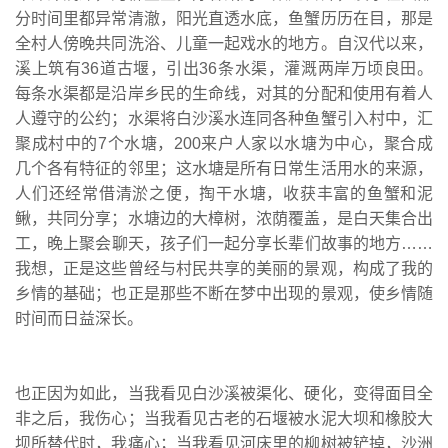
分时间里都异常清澈，阳光直透水底，鱼蟹历历在目，那是
全村人傍晚共同洗浴、儿童一起戏水的地方。自汉代以来，
溪上筑有36道古堰，引出36条水渠，灌溉两岸万顷良田。
每条水渠都是沿岸乡民的生命线，对其的分配和使用有着人
人遵守的公约；水渠将白沙溪水连同各种鱼蟹引入村中，汇
聚成村中的7个水塘，200来户人家以水塘为中心，聚合成
几个各有特征的邻里；这水塘是所有日常生活用水的来源，
人们还经常借清淤之便，掏干水塘，收获丰富的鱼蟹和泥
鳅，共同分享；水塘边的大樟树，浓荫覆盖，是白天集合出
工，晚上聚会聊天，孩子们一起分享长辈们故事的地方……
我想，正是这些曾经与村民共享的美丽的景观，构成了我的
乡情的基础；也正是那些不断在梦中出现的景观，使乡情随
时间而日益深长。
也正因为如此，当我看见白沙溪被渠化、硬化，变得面目全
非之后，我伤心；当我看见古老的石堰被水泥大坝和橡胶大
坝所替代时，我痛心；当我看见河床里的柳树被铲掉，沙洲