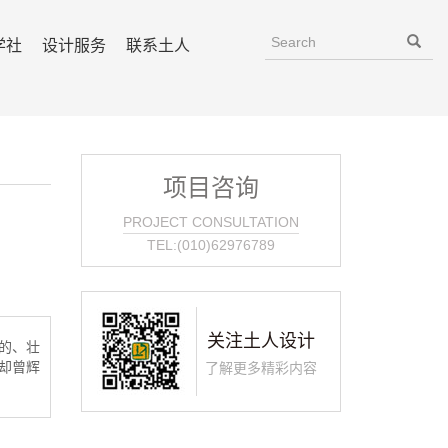
学社
设计服务
联系土人
项目咨询
PROJECT CONSULTATION
TEL:(010)62976789
关注土人设计
的、壮
却曾辉
了解更多精彩内容