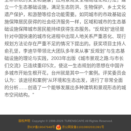
立一个生态基础设施，满足生态防洪、生物保护、乡土文化
遗产保护，和游憩等综合功能需要。如同城市的市政基础设
施保障居民获得的社会经济服务一样，区域和城市的生态基
础设施保障城市居民能持续获得生态服务。“反规划”途径是
针对中国快速的城市化进程中出现人地关系严重恶化、现行
规划方法论存在严重不足的情况下提出的。获奖项目主持人
俞孔坚，李迪华带领北大团队多年来从事"反规划"与生态基
础设施的理论与实践，2003年出版《城市景观之路:与市长
们交流》已连续重印5次，使这一生态规划的思想在中国许
多城市开始生根开花，台州就是其中一个案例。评奖委员会
认为：该途径和案例“从环境和生态出发，进行了非常全面
的分析……创造了一个能够发展出多种建筑和景观形态的城
市空间结构。”
版权声明
Copyright © 1998-2026 TURENSCAPE All Righits Reserved.
京ICP备19047948号
京公网安备11010802031391号