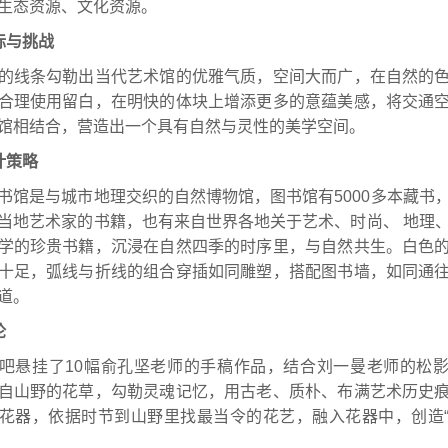
生态资源、文化资源。
标与挑战
的线条勾勒出当代艺术馆的优雅气质，空间大而广，在自然的
合理使用留白，在明快的体块上增添更多的意蕴美感，将交通
馆相结合，营造出一个具有自然与灵性的美学空间。
计策略
书馆是与城市地理交织的自然博物馆，图书馆有5000多本藏书
当地艺术家的书籍，也有来自世界各地关于艺术、时尚、 地理
学的珍贵书籍，沉浸在自然四季的时序里，与自然共生。白色
十足，弧线与折线的组合穿插如同雕塑，搭配图书墙，如同通
道。
论
吧悬挂了10幅俞孔坚老师的手稿作品，结合刘一曼老师的松
自山野的花草，勾勒灵魂记忆，用古老、质朴、布满艺术历史
花器，依据时节到山野里找最当令的花艺，融入花器中，创造