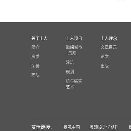
关于土人
土人项目
土人理念
简介
海绵城市
文章目录
+景观
资质
论文
建筑
荣誉
出版
规划
团队
桥与装置
艺术
友情链接：
景观中国
景观设计学期刊