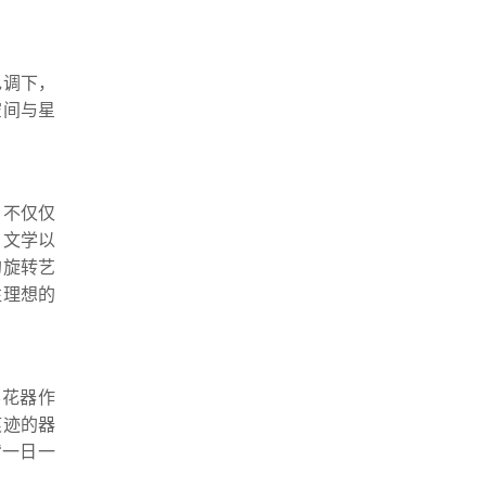
色调下，
空间与星
，不仅仅
、文学以
的旋转艺
往理想的
影花器作
痕迹的器
“一日一