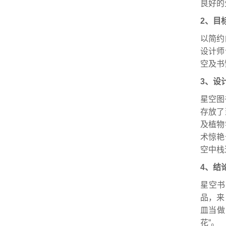
良好的
2、目
以简约
设计师
空及书
3、设
星空图
存放了
及植物
术惊艳
空中栈
4、结
星空书
品，来
皿当做
花”。