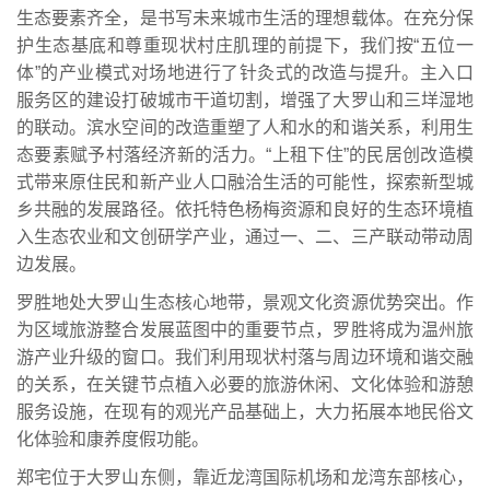
生态要素齐全，是书写未来城市生活的理想载体。在充分保
护生态基底和尊重现状村庄肌理的前提下，我们按“五位一
体”的产业模式对场地进行了针灸式的改造与提升。主入口
服务区的建设打破城市干道切割，增强了大罗山和三垟湿地
的联动。滨水空间的改造重塑了人和水的和谐关系，利用生
态要素赋予村落经济新的活力。“上租下住”的民居创改造模
式带来原住民和新产业人口融洽生活的可能性，探索新型城
乡共融的发展路径。依托特色杨梅资源和良好的生态环境植
入生态农业和文创研学产业，通过一、二、三产联动带动周
边发展。
罗胜地处大罗山生态核心地带，景观文化资源优势突出。作
为区域旅游整合发展蓝图中的重要节点，罗胜将成为温州旅
游产业升级的窗口。我们利用现状村落与周边环境和谐交融
的关系，在关键节点植入必要的旅游休闲、文化体验和游憩
服务设施，在现有的观光产品基础上，大力拓展本地民俗文
化体验和康养度假功能。
郑宅位于大罗山东侧，靠近龙湾国际机场和龙湾东部核心，