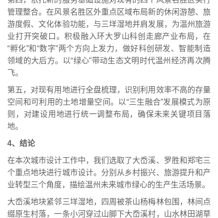
管理整合。在风景名胜区外重点区域布局新的休闲游憩、旅
游度假、文化体验功能，与三垟湿地并肩发展，为温州旅游
业打开突破口。积极融入环大罗山科创走廊产业布局，在
“孵化”和“数字”两个方向上发力，做好科创研发、智能制造
领域的大后方。以“绿心”带动生态文明时代温州经济再次腾
飞。
第五，对现有用地进行全盘梳理，识别利用效率不高的存量
空间和可利用的土地增量空间。以“三生融合”发展模式为原
则，对建设用地进行统一调整布局，确保未来关键项目落
地。
4、结论
在本次城市设计工作中，我们选取了大岙溪、罗胜和郑宅三
个重点地块进行城市设计。分别从乡村振兴、旅游提升和产
业转型三个角度，描绘温州未来城市绿心的生产生活场景。
大岙溪地块紧邻三垟湿地，四周被茶山杨梅林包围，林间点
缀原生村落，一条小河穿过山脚下大岙溪村，山水林田湖草