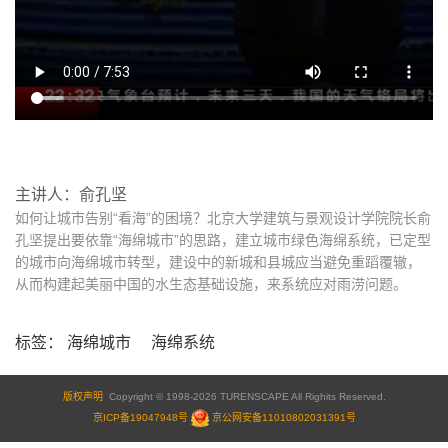
主讲人：俞孔坚
如何让城市告别“看海”的困境？北京大学建筑与景观设计学院院长俞
孔坚提出要依靠“海绵城市”的思路，建立城市绿色海绵系统，已定型
的城市向海绵城市转型，建设中的新城和县城应当避免重蹈覆辙，
从而构建起美丽中国的水生态基础设施，来系统应对雨涝问题。
标签：
海绵城市
海绵系统
版权声明
Copyright © 1998-2026 TURENSCAPE All Righits Reserved.
京ICP备19047948号
京公网安备11010802031391号