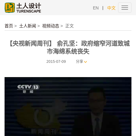
|
EN
中文
Toggl
navig
首页
>
土人新闻
>
视频动态
>
正文
【央视新闻周刊】 俞孔坚：政府缩窄河道致城
市海绵系统丧失
2015-07-09
分享