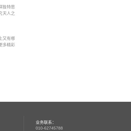
释独特思
究天人之
上又有哪
更多精彩
业务联系：
010-62745788