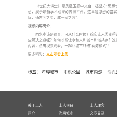
《世纪大讲堂》是凤凰卫视中文台一档坚守“思想性
想，展示最新学术成果的传播平台。这里是思想的盛宴
际，通古今之变，成一家之言”。
视频内容简介：
雨水本该是福音。可从什么时候开始它让人类变得诚
些解决之道呢？如何才能让水和人和城市和谐共存？这
内容，点击视频观看，一起让城市终结“看海模式”！
更多精彩：
点击观看上集
标签：
海绵城市
雨洪公园
城市内涝
俞孔
关于土人
土人项目
土人理念
简介
海绵城市
文章目录