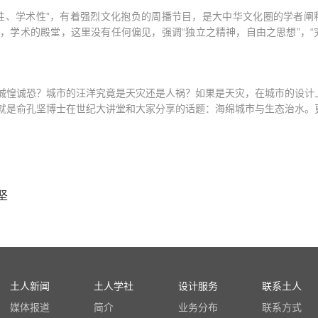
、学术性”，有着强烈文化抱负的周播节目，是大中华文化圈的学者阐
，学术的殿堂，这里没有任何偏见，强调“独立之精神，自由之思想”，“
惶诚恐？城市的汪洋究竟是天灾还是人祸？如果是天灾，在城市的设计
就是俞孔坚博士在世纪大讲堂和大家分享的话题：海绵城市与生态治水。
坚
土人新闻
土人学社
设计服务
联系土人
媒体报道
简介
业务分布
联系方式